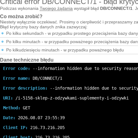
Critical error DB/CONNECT/1 - błąd kryty
Podczas wykonania
Twojego żądania
wystąpił błąd
DB/CONNECT/1
. J
Co można zrobić?
Niestety wyłącznie oczekiwać. Prosimy o cierpliwość i przepraszamy za
Błąd krytyczny bazy danych znika zazwyczaj:
Po kilku sekundach - w przypadku prostego przeciążenia bazy dan
Po kilku minutach - w przypadku poważnego przeciążenia bazy da
Po kilkudziesięciu minutach - w przypadku poważnego błędu
Dane techniczne błędu
Error code:
 --information hidden due to security reaso
Error name:
 DB/CONNECT/1
Error description:
 --information hidden due to securit
URI:
 /i-5158-sklep-z-odzywkami-suplementy-i-odzywki
Method:
 GET
Date:
 2026.08.07 23:55:39
Client IP:
 216.73.216.205
Client host:
 216.73.216.205