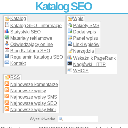
Katalog SEO
Katalog
Wpis
Skuteczna i
etyczna
promocja stron WWW –
dodaj stronę
do
moderowanego katalogu za darmo!
Katalog SEO - informacje
Pakiety SMS
Statystyki SEO
Dodaj wpis
Materiały reklamowe
Panel wpisu
Odwiedzający online
Linki wpisów
Blog Katalogu SEO
Narzędzia
Regulamin Katalogu SEO
Wskaźnik PageRank
Kontakt
Nagłówki HTTP
WHOIS
RSS
Najnowsze komentarze
Najnowsze wpisy
Najnowsze wpisy SMS
Najnowsze wpisy SEO
Najnowsze wpisy Mini
Wyszukiwarka: