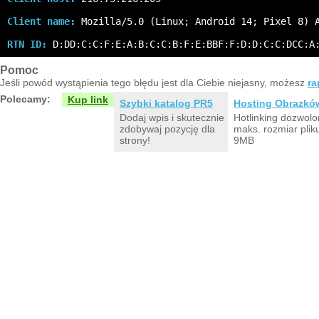
Client name:
 Mozilla/5.0 (Linux; Android 14; Pixel 8) 
RTN ID:
 D:DD:C:C:F:E:A:B:C:C:B:F:E:BBF:F:D:D:C:C:DCC:A
Pomoc
Jeśli powód wystąpienia tego błędu jest dla Ciebie niejasny, możesz
ra
Polecamy:
Kup link
Szybki katalog PR5
Hosting Obrazkó
Dodaj wpis i skutecznie
Hotlinking dozwolo
zdobywaj pozycję dla
maks. rozmiar plik
strony!
9MB