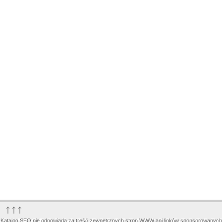
↑↑↑
Katalog SEO nie odpowiada za treść zewnętrznych stron WWW ani linków sponsorowanych