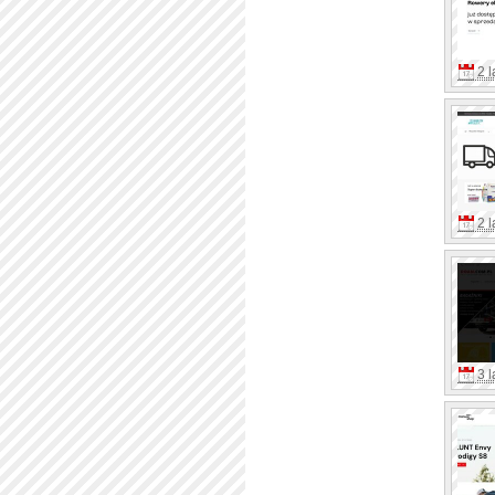
2 l
2 l
3 l