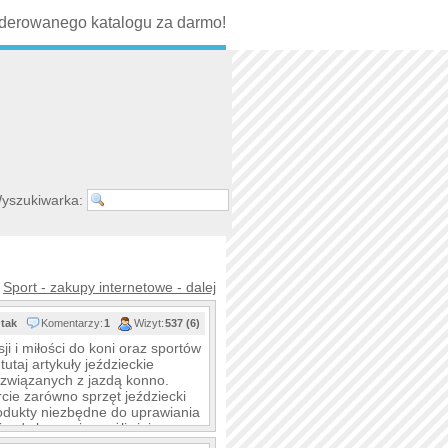
erowanego katalogu za darmo!
yszukiwarka:
Sport - zakupy internetowe - dalej
tak
Komentarzy:
1
Wizyt:
537 (6)
ji i miłości do koni oraz sportów
tutaj artykuły jeździeckie
 związanych z jazdą konno.
rcie zarówno sprzęt jeździecki
rodukty niezbędne do uprawiania
 jazdy konno i umożliwiające