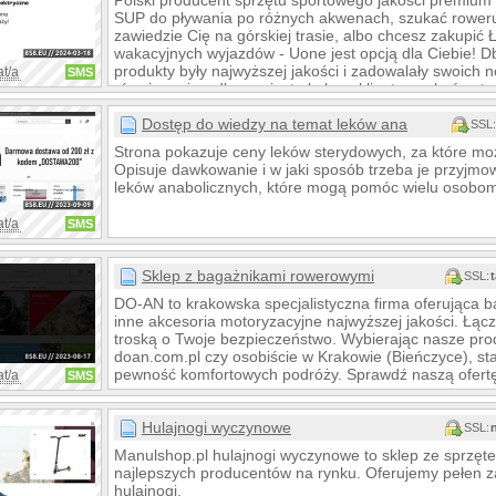
Polski producent sprzętu sportowego jakości premium J
SUP do pływania po różnych akwenach, szukać roweru 
zawiedzie Cię na górskiej trasie, albo chcesz zakupić 
wakacyjnych wyjazdów - Uone jest opcją dla Ciebie! D
produkty były najwyższej jakości i zadowalały swoich n
at/a
SMS
równie ważną dla nas jest obsługa klienta - w końcu tr
wydaniu paragonu!
Dostęp do wiedzy na temat leków anabolicznych
SSL:
Strona pokazuje ceny leków sterydowych, za które moż
Opisuje dawkowanie i w jaki sposób trzeba je przyjmo
leków anabolicznych, które mogą pomóc wielu osobo
at/a
SMS
Sklep z bagażnikami rowerowymi
SSL:
DO-AN to krakowska specjalistyczna firma oferująca b
inne akcesoria motoryzacyjne najwyższej jakości. Łąc
troską o Twoje bezpieczeństwo. Wybierając nasze prod
doan.com.pl czy osobiście w Krakowie (Bieńczyce), st
pewność komfortowych podróży. Sprawdź naszą ofert
at/a
SMS
Hulajnogi wyczynowe
SSL:
Manulshop.pl hulajnogi wyczynowe to sklep ze sprzęt
najlepszych producentów na rynku. Oferujemy pełen za
hulajnogi.