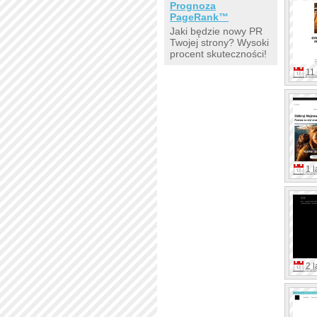
Prognoza
PageRank™
Jaki będzie nowy PR
Twojej strony? Wysoki
procent skuteczności!
11
1 l
2 l