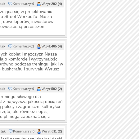
tak
Komentarzy:
0
Wizyt:
292 (4)
izująca się w projektowaniu,
do Street Workout'u. Nasza
tu, deweloperów, inwestorów
 nowoczesną przestrzeń
tak
Komentarzy:
1
Wizyt:
465 (4)
wnych kobiet i mężczyzn Nasza
ą o komforcie i wytrzymałości.
równo podczas treningu, jak i w
bushcraftu i survivalu Wyrusz
tak
Komentarzy:
0
Wizyt:
592 (2)
reningu siłowego dla
 z najwyższą jakością obciążeń
 polscy i zagraniczni kulturyści.
ętu, ale również i opis,
ge.pl mogą zapoznać się z
ie jakichkolwiek pytań, mogą
:
tak
Komentarzy:
0
Wizyt:
611 (2)