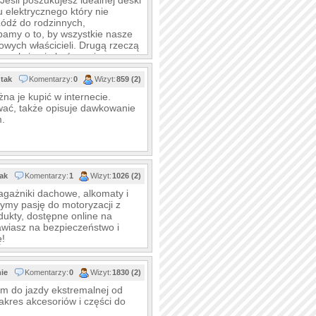
eśli poszukujesz idealnej deski
elektrycznego który nie
Łódź do rodzinnych,
bamy o to, by wszystkie nasze
owych właścicieli. Drugą rzeczą
ansakcja nie kończy się na
tak
Komentarzy:
0
Wizyt:
859 (2)
na je kupić w internecie.
wać, także opisuje dawkowanie
m.
tak
Komentarzy:
1
Wizyt:
1026 (2)
agażniki dachowe, alkomaty i
zymy pasję do motoryzacji z
ukty, dostępne online na
awiasz na bezpieczeństwo i
ę!
nie
Komentarzy:
0
Wizyt:
1830 (2)
em do jazdy ekstremalnej od
kres akcesoriów i części do