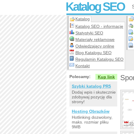
Katalog SEO
Katalog
Katalog SEO - informacje
Statystyki SEO
Materiały reklamowe
Odwiedzający online
Blog Katalogu SEO
Regulamin Katalogu SEO
Kontakt
Spor
Polecamy:
Kup link
Szybki katalog PR5
Dodaj wpis i skutecznie
zdobywaj pozycję dla
strony!
Hosting Obrazków
Hotlinking dozwolony,
maks. rozmiar pliku
10
9MB