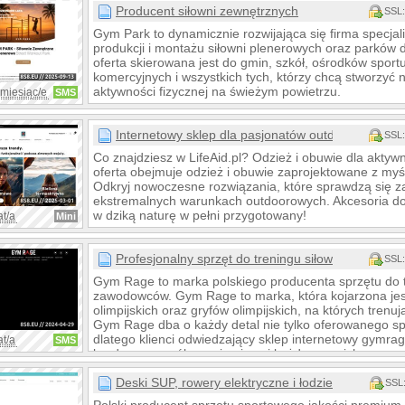
Producent siłowni zewnętrznych
SSL:
Gym Park to dynamicznie rozwijająca się firma specjal
produkcji i montażu siłowni plenerowych oraz parków 
oferta skierowana jest do gmin, szkół, ośrodków spor
komercyjnych i wszystkich tych, którzy chcą stworzyć
aktywności fizycznej na świeżym powietrzu.
 miesiąc/e
SMS
Internetowy sklep dla pasjonatów outdooru
SSL:
Co znajdziesz w LifeAid.pl? Odzież i obuwie dla akty
oferta obejmuje odzież i obuwie zaprojektowane z myśl
Odkryj nowoczesne rozwiązania, które sprawdzą się za
ekstremalnych warunkach outdoorowych. Akcesoria do 
w dziką naturę w pełni przygotowany!
at/a
Mini
Profesjonalny sprzęt do treningu siłowego
SSL:
Gym Rage to marka polskiego producenta sprzętu do t
zawodowców. Gym Rage to marka, która kojarzona jest
olimpijskich oraz gryfów olimpijskich, na których trenują
Gym Rage dba o każdy detal nie tylko oferowanego sprz
dlatego klienci odwiedzający sklep internetowy gymra
at/a
SMS
bardzo szczegółowymi opisami każdego z nich, a w raz
zadać pytanie obsłudze sklepu.
Deski SUP, rowery elektryczne i łodzie RIB
SSL