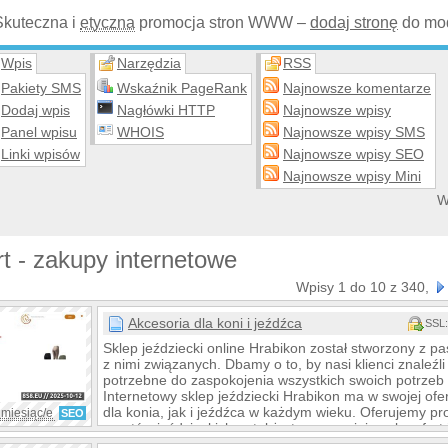
Skuteczna i
etyczna
promocja stron WWW –
dodaj stronę
do mod
Wpis
Narzędzia
RSS
Pakiety SMS
Wskaźnik PageRank
Najnowsze komentarze
Dodaj wpis
Nagłówki HTTP
Najnowsze wpisy
Panel wpisu
WHOIS
Najnowsze wpisy SMS
Linki wpisów
Najnowsze wpisy SEO
Najnowsze wpisy Mini
W
t - zakupy internetowe
Wpisy 1 do 10 z 340,
Akcesoria dla koni i jeźdźca
SSL:
Sklep jeździecki online Hrabikon został stworzony z pas
z nimi związanych. Dbamy o to, by nasi klienci znaleźli 
potrzebne do zaspokojenia wszystkich swoich potrzeb
Internetowy sklep jeździecki Hrabikon ma w swojej ofe
dla konia, jak i jeźdźca w każdym wieku. Oferujemy p
 miesiąc/e
SEO
sportów jeździeckich, a także te poprawiające komfort
pielęgnację