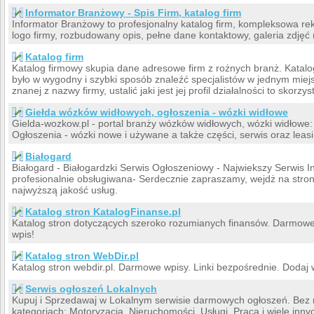
Informator Branżowy - Spis Firm, katalog firm
Informator Branżowy to profesjonalny katalog firm, kompleksowa rekl
logo firmy, rozbudowany opis, pełne dane kontaktowy, galeria zdjęć 
Katalog firm
Katalog firmowy skupia dane adresowe firm z rożnych branż. Katal
było w wygodny i szybki sposób znaleźć specjalistów w jednym miej
znanej z nazwy firmy, ustalić jaki jest jej profil działalności to skorzy
Giełda wózków widłowych, ogłoszenia - wózki widłowe
Gielda-wozkow.pl - portal branży wózków widłowych, wózki widłowe:
Ogłoszenia - wózki nowe i używane a także części, serwis oraz lea
Białogard
Białogard - Białogardzki Serwis Ogłoszeniowy - Najwiekszy Serwis In
profesionalnie obsługiwana- Serdecznie zapraszamy, wejdż na stro
najwyższą jakość usług.
Katalog stron KatalogFinanse.pl
Katalog stron dotyczących szeroko rozumianych finansów. Darmowe 
wpis!
Katalog stron WebDir.pl
Katalog stron webdir.pl. Darmowe wpisy. Linki bezpośrednie. Dodaj 
Serwis ogłoszeń Lokalnych
Kupuj i Sprzedawaj w Lokalnym serwisie darmowych ogłoszeń. Bez re
kategoriach: Motoryzacja, Nieruchomości, Usługi, Praca i wiele inny