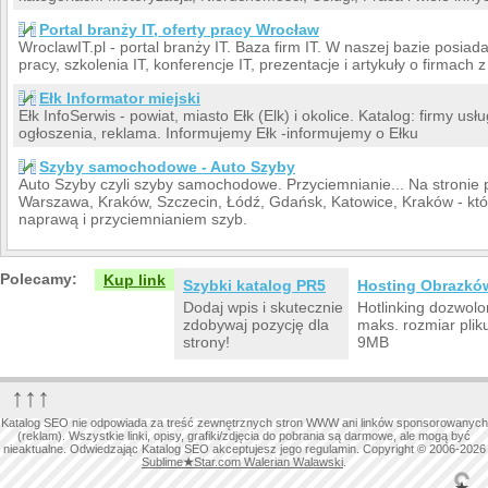
Portal branży IT, oferty pracy Wrocław
WroclawIT.pl - portal branży IT. Baza firm IT. W naszej bazie posia
pracy, szkolenia IT, konferencje IT, prezentacje i artykuły o firmach z
Ełk Informator miejski
Ełk InfoSerwis - powiat, miasto Ełk (Elk) i okolice. Katalog: firmy us
ogłoszenia, reklama. Informujemy Ełk -informujemy o Ełku
Szyby samochodowe - Auto Szyby
Auto Szyby czyli szyby samochodowe. Przyciemnianie... Na stronie
Warszawa, Kraków, Szczecin, Łódź, Gdańsk, Katowice, Kraków - kt
naprawą i przyciemnianiem szyb.
Polecamy:
Kup link
Szybki katalog PR5
Hosting Obrazkó
Dodaj wpis i skutecznie
Hotlinking dozwolo
zdobywaj pozycję dla
maks. rozmiar plik
strony!
9MB
↑↑↑
Katalog SEO nie odpowiada za treść zewnętrznych stron WWW ani linków sponsorowanych
(reklam). Wszystkie linki, opisy, grafiki/zdjęcia do pobrania są darmowe, ale mogą być
nieaktualne. Odwiedzając Katalog SEO akceptujesz jego regulamin. Copyright © 2006-2026
Sublime
★
Star.com Walerian Walawski
.