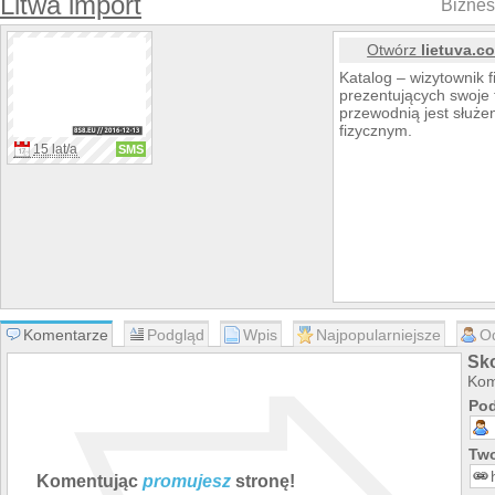
Litwa import
Biznes 
Otwórz
lietuva.c
Katalog – wizytownik f
prezentujących swoje 
przewodnią jest słu
fizycznym.
15 lat/a
SMS
Komentarze
Podgląd
Wpis
Najpopularniejsze
O
Sko
Kom
Pod
Two
Komentując
promujesz
stronę!