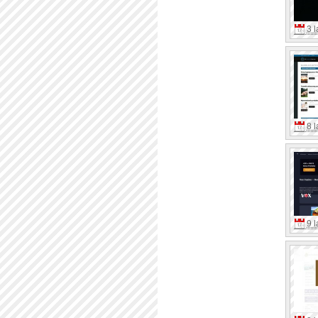
3 l
8 l
9 l