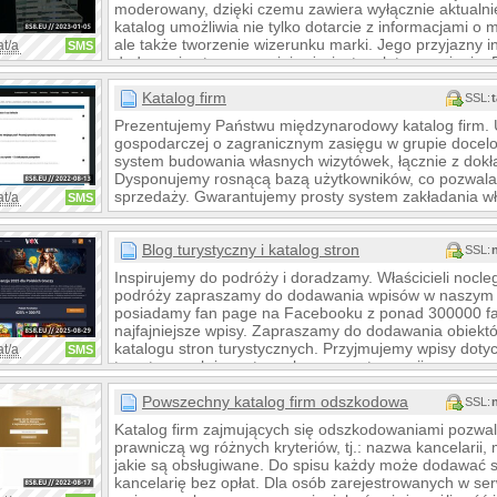
moderowany, dzięki czemu zawiera wyłącznie aktualnie 
katalog umożliwia nie tylko dotarcie z informacjami o 
ale także tworzenie wizerunku marki. Jego przyjazny int
at/a
SMS
dodawania stron sprawiają, że jest on łatwy w użyciu. 
widoczny w internecie.
Katalog firm
SSL:
Prezentujemy Państwu międzynarodowy katalog firm. U
gospodarczej o zagranicznym zasięgu w grupie docel
system budowania własnych wizytówek, łącznie z dokład
Dysponujemy rosnącą bazą użytkowników, co pozwala 
sprzedaży. Gwarantujemy prosty system zakładania wł
at/a
SMS
Blog turystyczny i katalog stron
SSL:
Inspirujemy do podróży i doradzamy. Właścicieli nocle
podróży zapraszamy do dodawania wpisów w naszym 
posiadamy fan page na Facebooku z ponad 300000 fan
najfajniejsze wpisy. Zapraszamy do dodawania obiekt
katalogu stron turystycznych. Przyjmujemy wpisy dotyc
at/a
SMS
turystycznych i sportowych oraz gastronomii.
Powszechny katalog firm odszkodowawczych
SSL:
Katalog firm zajmujących się odszkodowaniami pozwal
prawniczą wg różnych kryteriów, tj.: nazwa kancelarii, 
jakie są obsługiwane. Do spisu każdy może dodawać s
kancelarię bez opłat. Dla osób zarejestrowanych w ser