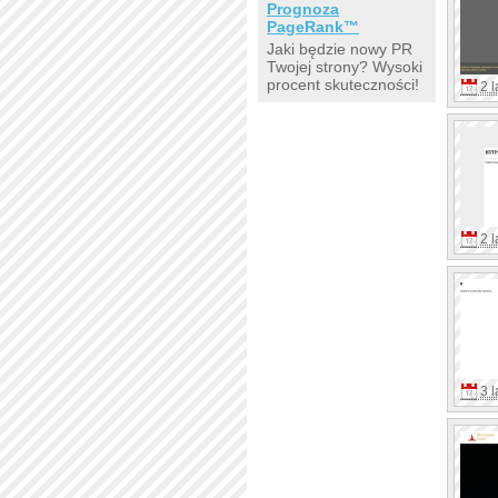
Prognoza
PageRank™
Jaki będzie nowy PR
Twojej strony? Wysoki
procent skuteczności!
2 l
2 l
3 l