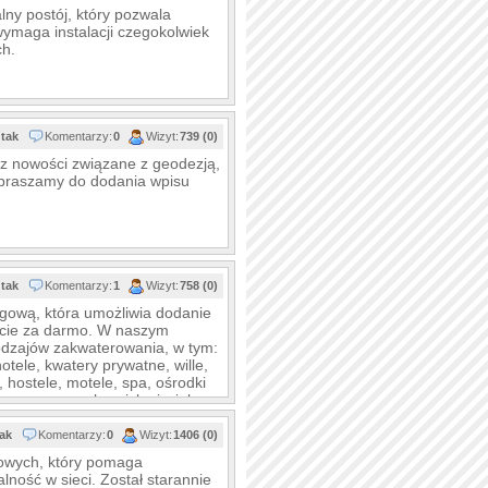
lny postój, który pozwala
 wymaga instalacji czegokolwiek
ch.
tak
Komentarzy:
0
Wizyt:
739 (0)
raz nowości związane z geodezją,
apraszamy do dodania wpisu
tak
Komentarzy:
1
Wizyt:
758 (0)
gową, która umożliwia dodanie
wicie za darmo. W naszym
odzajów zakwaterowania, w tym:
tele, kwatery prywatne, wille,
 hostele, motele, spa, ośrodki
czasowe, schroniska i wiele
tak
Komentarzy:
0
Wizyt:
1406 (0)
towych, który pomaga
lność w sieci. Został starannie