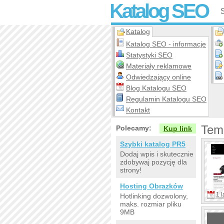
Katalog SEO
Katalog
Katalog SEO - informacje
Statystyki SEO
Materiały reklamowe
Odwiedzający online
Blog Katalogu SEO
Regulamin Katalogu SEO
Kontakt
Tem
Polecamy:
Kup link
Szybki katalog PR5
Dodaj wpis i skutecznie
zdobywaj pozycję dla
strony!
Hosting Obrazków
1 l
Hotlinking dozwolony,
maks. rozmiar pliku
9MB