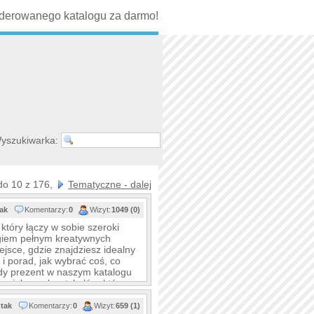
erowanego katalogu za darmo!
yszukiwarka:
do 10 z 176,
Tematyczne - dalej
tak
Komentarzy:
0
Wizyt:
1049 (0)
który łączy w sobie szeroki
giem pełnym kreatywnych
ejsce, gdzie znajdziesz idealny
i porad, jak wybrać coś, co
dy prezent w naszym katalogu
a ciekawych artykułów, które
tak
Komentarzy:
0
Wizyt:
659 (1)