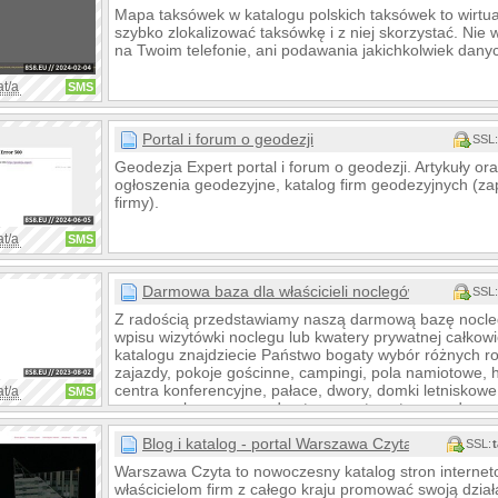
Mapa taksówek w katalogu polskich taksówek to wirtua
szybko zlokalizować taksówkę i z niej skorzystać. Nie
na Twoim telefonie, ani podawania jakichkolwiek dany
at/a
SMS
Portal i forum o geodezji
SSL:
Geodezja Expert portal i forum o geodezji. Artykuły o
ogłoszenia geodezyjne, katalog firm geodezyjnych (z
firmy).
at/a
SMS
Darmowa baza dla właścicieli noclegów
SSL:
Z radością przedstawiamy naszą darmową bazę nocle
wpisu wizytówki noclegu lub kwatery prywatnej całko
katalogu znajdziecie Państwo bogaty wybór różnych r
zajazdy, pokoje gościnne, campingi, pola namiotowe, ho
centra konferencyjne, pałace, dwory, domki letniskowe,
at/a
SMS
wypoczynkowe, gospodarstwa agroturystyczne, domy w
więcej. Zapraszamy
Blog i katalog - portal Warszawa Czyta
SSL:
Warszawa Czyta to nowoczesny katalog stron interne
właścicielom firm z całego kraju promować swoją działa