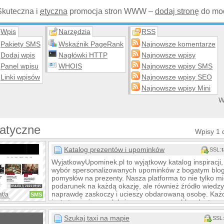
Skuteczna i
etyczna
promocja stron WWW –
dodaj stronę
do mod
Wpis
Narzędzia
RSS
Pakiety SMS
Wskaźnik PageRank
Najnowsze komentarze
Dodaj wpis
Nagłówki HTTP
Najnowsze wpisy
Panel wpisu
WHOIS
Najnowsze wpisy SMS
Linki wpisów
Najnowsze wpisy SEO
Najnowsze wpisy Mini
W
atyczne
Wpisy 1 
Katalog prezentów i upominków
SSL:
WyjatkowyUpominek.pl to wyjątkowy katalog inspiracji, 
wybór spersonalizowanych upominków z bogatym blo
pomysłów na prezenty. Nasza platforma to nie tylko mi
podarunek na każdą okazję, ale również źródło wiedzy 
naprawdę zaskoczy i ucieszy obdarowaną osobę. Każ
at/a
SMS
jest starannie wyselekcjonowany, a nasz blog dostarcz
pomagają w podjęciu decyzji,
Szukaj taxi na mapie
SSL: