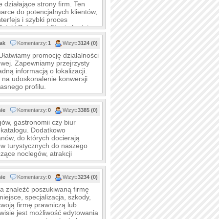
działające strony firm. Ten
marce do potencjalnych klientów,
erfejs i szybki proces
Dzięki Polecanej Firmie będziesz
tak
Komentarzy:
1
Wizyt:
3124 (0)
łatwiamy promocję działalności
owej. Zapewniamy przejrzysty
ną informacją o lokalizacji.
na udoskonalenie konwersji
asnego profilu.
nie
Komentarzy:
0
Wizyt:
3385 (0)
gów, gastronomii czy biur
katalogu. Dodatkowo
ów, do których docierają
ów turystycznych do naszego
zące noclegów, atrakcji
nie
Komentarzy:
0
Wizyt:
3234 (0)
a znaleźć poszukiwaną firmę
miejsce, specjalizacja, szkody,
woją firmę prawniczą lub
wisie jest możliwość edytowania