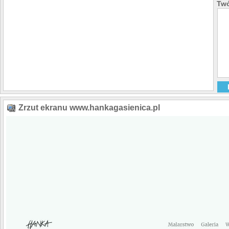
Twó
Zrzut ekranu www.hankagasienica.pl