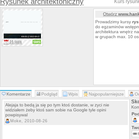
Rysunek architektoniczny
Kurs rysun
Otwórz
www.hank
Prowadzimy kursy
ry
do egzaminów wstępnyc
architektura wnętrz n
w grupach max. 10 os
16 lat/a
SMS
Komentarze
Podgląd
Wpis
Najpopularniejsze
O
Sk
Alejaja to bedą ja się po tym ktoś dostanie, w zyci nie
Kom
widziałem żeby ktoś sam sobie na Google tyle opini
Pod
powpisywal
Moke, 2010-08-26
Two