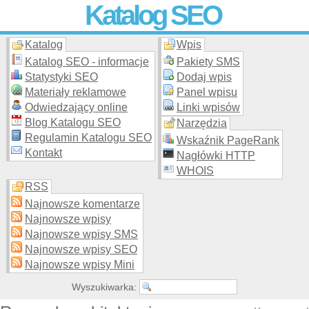
Katalog SEO
Katalog
Wpis
Skuteczna i
etyczna
promocja stron WWW –
dodaj stronę
do
moderowanego katalogu za darmo!
Katalog SEO - informacje
Pakiety SMS
Statystyki SEO
Dodaj wpis
Materiały reklamowe
Panel wpisu
Odwiedzający online
Linki wpisów
Blog Katalogu SEO
Narzędzia
Regulamin Katalogu SEO
Wskaźnik PageRank
Kontakt
Nagłówki HTTP
WHOIS
RSS
Najnowsze komentarze
Najnowsze wpisy
Najnowsze wpisy SMS
Najnowsze wpisy SEO
Najnowsze wpisy Mini
Wyszukiwarka: