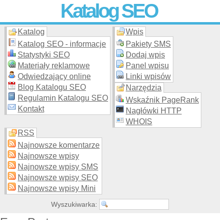
Katalog SEO
Katalog
Wpis
Skuteczna i
etyczna
promocja stron WWW –
dodaj stronę
do
moderowanego katalogu za darmo!
Katalog SEO - informacje
Pakiety SMS
Statystyki SEO
Dodaj wpis
Materiały reklamowe
Panel wpisu
Odwiedzający online
Linki wpisów
Blog Katalogu SEO
Narzędzia
Regulamin Katalogu SEO
Wskaźnik PageRank
Kontakt
Nagłówki HTTP
WHOIS
RSS
Najnowsze komentarze
Najnowsze wpisy
Najnowsze wpisy SMS
Najnowsze wpisy SEO
Najnowsze wpisy Mini
Wyszukiwarka: