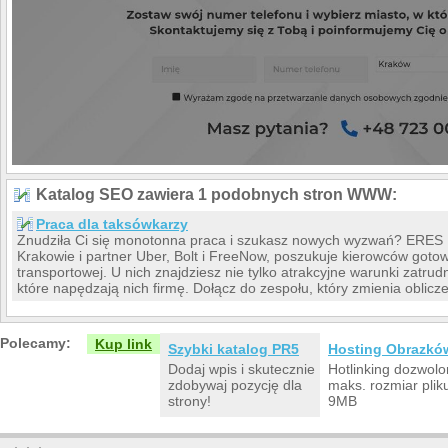
Katalog SEO zawiera 1 podobnych stron WWW:
Praca dla taksówkarzy
Znudziła Ci się monotonna praca i szukasz nowych wyzwań? ERES Pa
Krakowie i partner Uber, Bolt i FreeNow, poszukuje kierowców gotow
transportowej. U nich znajdziesz nie tylko atrakcyjne warunki zatrudn
które napędzają nich firmę. Dołącz do zespołu, który zmienia oblicz
Polecamy:
Kup link
Szybki katalog PR5
Hosting Obrazkó
Dodaj wpis i skutecznie
Hotlinking dozwolo
zdobywaj pozycję dla
maks. rozmiar plik
strony!
9MB