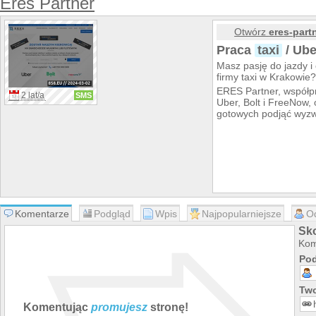
Eres Partner
Otwórz
eres-partn
Praca
taxi
/ Ube
Masz pasję do jazdy i 
firmy taxi w Krakowie
ERES Partner, współpr
2 lat/a
SMS
Uber, Bolt i FreeNow,
gotowych podjąć wyzw
Komentarze
Podgląd
Wpis
Najpopularniejsze
O
Sko
Kom
Pod
Two
Komentując
promujesz
stronę!