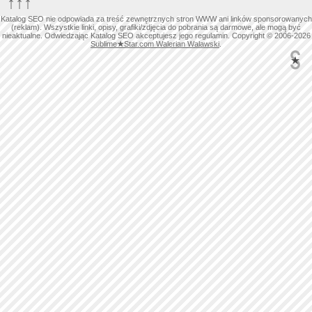
↑↑↑
Katalog SEO nie odpowiada za treść zewnętrznych stron WWW ani linków sponsorowanych
(reklam). Wszystkie linki, opisy, grafiki/zdjęcia do pobrania są darmowe, ale mogą być
nieaktualne. Odwiedzając Katalog SEO akceptujesz jego regulamin. Copyright © 2006-2026
Sublime
★
Star.com Walerian Walawski
.