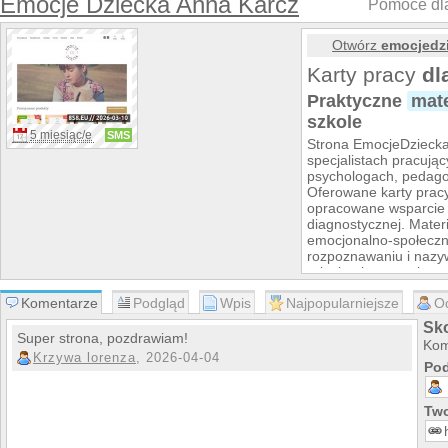
Emocje Dziecka Anna Karcz
Pomoce dla
Otwórz
emocjedzi
Karty pracy
dl
Praktyczne
mate
szkole
5 miesiąc/e
SMS
Strona EmocjeDziecka.
specjalistach pracując
psychologach, pedago
Oferowane karty prac
opracowane wsparcie w
diagnostycznej. Mater
emocjonalno-społecz
rozpoznawaniu i nazyw
relacjami, poczuciem 
trudnymi zachowaniam
Komentarze
Podgląd
Wpis
Najpopularniejsze
O
Gotowe
pomoce
Sk
rozwój emocjon
Super strona, pozdrawiam!
Kom
Karty pracy zostały z
Krzywa lorenza
, 2026-04-04
Pod
ułatwić prowadzenie 
psychologicznym, jak
być wykorzystywane po
Two
grupowych, warsztatów
rodzicami. Każdy materi