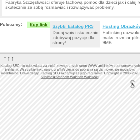
Fabryka Szczęśliwości oferuje fachową pomoc dla dzieci jak i całej 
skutecznie ze sobą rozmawiać i rozwiązywać problemy.
Polecamy:
Kup link
Szybki katalog PR5
Hosting Obrazkó
Dodaj wpis i skutecznie
Hotlinking dozwolo
zdobywaj pozycję dla
maks. rozmiar plik
strony!
9MB
↑↑↑
Katalog SEO nie odpowiada za treść zewnętrznych stron WWW ani linków sponsorowanych
(reklam). Wszystkie linki, opisy, grafiki/zdjęcia do pobrania są darmowe, ale mogą być
nieaktualne. Odwiedzając Katalog SEO akceptujesz jego regulamin. Copyright © 2006-2026
Sublime
★
Star.com Walerian Walawski
.