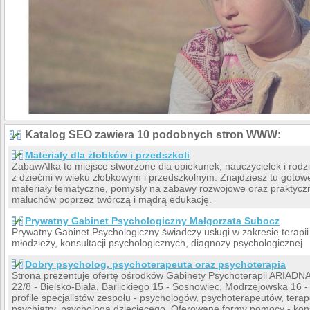
Katalog SEO zawiera 10 podobnych stron WWW:
Materiały dla żłobków i przedszkoli
ZabawAIka to miejsce stworzone dla opiekunek, nauczycielek i rodzic
z dziećmi w wieku żłobkowym i przedszkolnym. Znajdziesz tu gotow
materiały tematyczne, pomysły na zabawy rozwojowe oraz praktycz
maluchów poprzez twórczą i mądrą edukację.
Prywatny Gabinet Psychologiczny Małgorzata Subocz‎
Prywatny Gabinet Psychologiczny świadczy usługi w zakresie terapii 
młodzieży, konsultacji psychologicznych, diagnozy psychologicznej.
Dobry psycholog, psychoterapeuta oraz psychoterapia
Strona prezentuje ofertę ośrodków Gabinety Psychoterapii ARIADNA 
22/8 - Bielsko-Biała, Barlickiego 15 - Sosnowiec, Modrzejowska 16 
profile specjalistów zespołu - psychologów, psychoterapeutów, tera
psychiatry, psychologa dziecięcego. Oferowane formy pomocy - kons