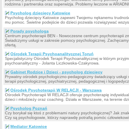
rodzinna i partnerska oraz superwizja. Problemy leczone w ARIADNIE
Psycholog dziecięcy Katowice
Psycholog dziecięcy Katowice zapewni Twojemu nękanemu trudnośc
mu pomoc. Świetne podejście do dzieci pozwala rozwiązywać wszyst
Porady psychologa
Centrum psychoterapii BEN - Nowoczesne centrum psychoterapii zn
Świadczymy usługi w zakresie pomocy psychologicznej. Zachęcamy 
ofertą.
Ośrodek Terapii Psychoanalitycznej Toruń
Specjalistyczny Ośrodek Terapii Psychoanalitycznej w którym przyj
psychoanalityczny - Jolanta Liczkowska-Czakyrowa.
Gabinet Rodzice i Dzieci - psycholog dziecięcy
Prywatny ośrodek psychologiczno-pedagogiczny świadczący usługi w 
terapii psychologicznej, psychiatrycznej, pedagogicznej i logopedycz
Ośrodek Psychoterapii W RELACJI - Warszawa
Ośrodek Psychoterapii W RELACJI oferuje psychoterapię indywidual
dzieci i młodzieży oraz coaching. Działa w Warszawie, na terenie dz
Psycholog Poznań
Czy borykał się ktoś z problemami natury psychologicznej? Jak zn
Czy są psychologowie, którzy naprawdę potrafią pomóc człowiekow
Mediator Katowice