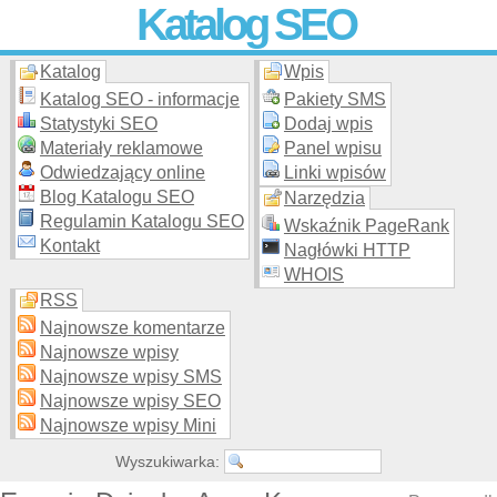
Katalog SEO
Katalog
Wpis
Skuteczna i
etyczna
promocja stron WWW –
dodaj stronę
do
moderowanego katalogu za darmo!
Katalog SEO - informacje
Pakiety SMS
Statystyki SEO
Dodaj wpis
Materiały reklamowe
Panel wpisu
Odwiedzający online
Linki wpisów
Blog Katalogu SEO
Narzędzia
Regulamin Katalogu SEO
Wskaźnik PageRank
Kontakt
Nagłówki HTTP
WHOIS
RSS
Najnowsze komentarze
Najnowsze wpisy
Najnowsze wpisy SMS
Najnowsze wpisy SEO
Najnowsze wpisy Mini
Wyszukiwarka: