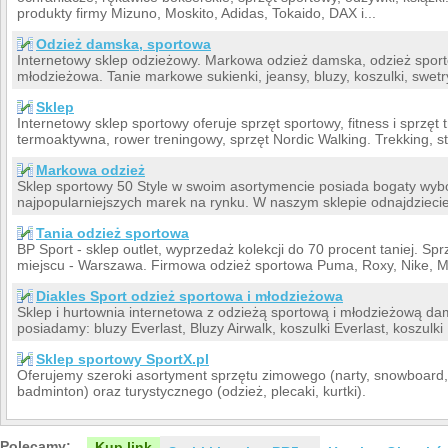
produkty firmy Mizuno, Moskito, Adidas, Tokaido, DAX i...
Odzież damska, sportowa
Internetowy sklep odzieżowy. Markowa odzież damska, odzież spor
młodzieżowa. Tanie markowe sukienki, jeansy, bluzy, koszulki, swetr
Sklep
Internetowy sklep sportowy oferuje sprzęt sportowy, fitness i sprzęt
termoaktywna, rower treningowy, sprzęt Nordic Walking. Trekking, s
Markowa odzież
Sklep sportowy 50 Style w swoim asortymencie posiada bogaty wybó
najpopularniejszych marek na rynku. W naszym sklepie odnajdziecie 
Tania odzież sportowa
BP Sport - sklep outlet, wyprzedaż kolekcji do 70 procent taniej. Sp
miejscu - Warszawa. Firmowa odzież sportowa Puma, Roxy, Nike, Mei
Diakles Sport odzież sportowa i młodzieżowa
Sklep i hurtownia internetowa z odzieżą sportową i młodzieżową d
posiadamy: bluzy Everlast, Bluzy Airwalk, koszulki Everlast, koszulki 
Sklep sportowy SportX.pl
Oferujemy szeroki asortyment sprzętu zimowego (narty, snowboard, ł
badminton) oraz turystycznego (odzież, plecaki, kurtki).
Polecamy:
Kup link