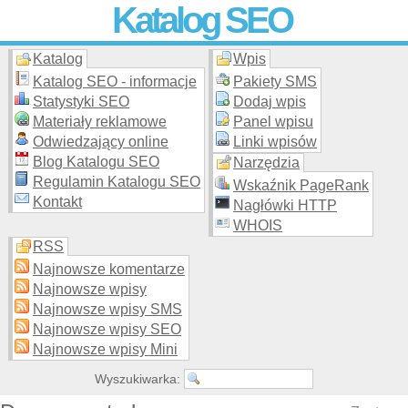
Katalog SEO
Katalog
Wpis
Skuteczna i
etyczna
promocja stron WWW –
dodaj stronę
do
moderowanego katalogu za darmo!
Katalog SEO - informacje
Pakiety SMS
Statystyki SEO
Dodaj wpis
Materiały reklamowe
Panel wpisu
Odwiedzający online
Linki wpisów
Blog Katalogu SEO
Narzędzia
Regulamin Katalogu SEO
Wskaźnik PageRank
Kontakt
Nagłówki HTTP
WHOIS
RSS
Najnowsze komentarze
Najnowsze wpisy
Najnowsze wpisy SMS
Najnowsze wpisy SEO
Najnowsze wpisy Mini
Wyszukiwarka: