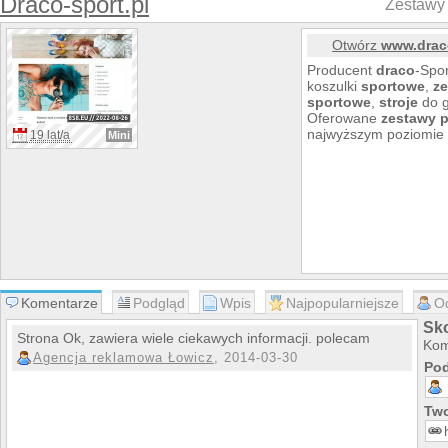
Draco-sport.pl
Zestawy 
Otwórz
www.draco
Producent
draco
-Spor
koszulki
sportowe
,
z
sportowe
,
stroje
do g
Oferowane
zestawy
p
najwyższym poziomie
19 lat/a
Mini
Komentarze
Podgląd
Wpis
Najpopularniejsze
O
Sko
Strona Ok, zawiera wiele ciekawych informacji. polecam
Kom
Agencja reklamowa Łowicz
, 2014-03-30
Pod
Two