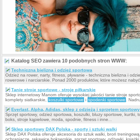
Katalog SEO zawiera 10 podobnych stron WWW:
Techniczna bielizna i odzież sportowa
Odzież na rower, narty, fitness, pływanie - techniczna bielizna i od
rowerowe i narciarskie. Ponad 2000 produktów, które możesz nabyć 
Tanie stroje sportowe - stroje piłkarskie
Sklep internetowy Manom oferuje wysokiej jakości tanie stroje sport
komplety siatkarskie,
koszulki sportowe
i
spodenki sportowe
. Nadr
Everlast, Alpha, Adidas, sklep z odzieżą i sprzętem sportow
Sprzęt sportowy, odzież sportowa, koszulki, bluzy sportowe, kurtki, t
boks, stroje kąpielowe, moda, spodnie, fitness i inne...
Sklep sportowy DAX Polska - sporty i sztuki walki
Sklep DAX Polska oferuje akcesoria do sztuk walki, broń treningow
ochraniacze, rękawice bokserskie, sprzęt sportowy, odżywki, książk