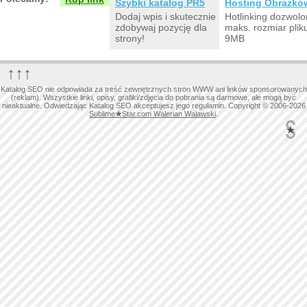
Szybki katalog PR5
Hosting Obrazkó
Dodaj wpis i skutecznie
Hotlinking dozwolo
zdobywaj pozycję dla
maks. rozmiar plik
strony!
9MB
↑↑↑
Katalog SEO nie odpowiada za treść zewnętrznych stron WWW ani linków sponsorowanych
(reklam). Wszystkie linki, opisy, grafiki/zdjęcia do pobrania są darmowe, ale mogą być
nieaktualne. Odwiedzając Katalog SEO akceptujesz jego regulamin. Copyright © 2006-2026
Sublime
★
Star.com Walerian Walawski
.