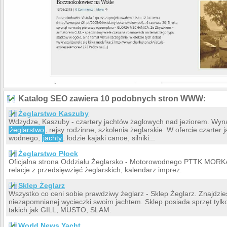
Katalog SEO zawiera 10 podobnych stron WWW:
Żeglarstwo Kaszuby
Wdzydze, Kaszuby - czartery jachtów żaglowych nad jeziorem. Wyna
żeglarstwo
, rejsy rodzinne, szkolenia żeglarskie. W ofercie czarter
wodnego,
jachty
, łodzie kajaki canoe, silniki...
Żeglarstwo Płock
Oficjalna strona Oddziału Żeglarsko - Motorowodnego PTTK MORKA 
relacje z przedsięwzięć żeglarskich, kalendarz imprez.
Sklep Żeglarz
Wszystko co ceni sobie prawdziwy żeglarz - Sklep Żeglarz. Znajdzi
niezapomnianej wycieczki swoim jachtem. Sklep posiada sprzęt tylk
takich jak GILL, MUSTO, SLAM.
World News Yacht