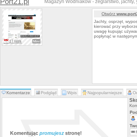
Port21.pl
Magazyn Wodniaków - żeglarstwo, jachty, y
Otwórz
www.port
Jachty, osprzęt, wypos
kierować przy wyborze
uwagę kupując używan
popłynąć w następny
17 lat/a
Mini
Komentarze
Podgląd
Wpis
Najpopularniejsze
O
Sk
Kom
Pod
Two
Komentując
promujesz
stronę!