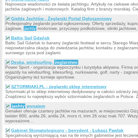
Najnowsze wiadomości ze świata jachtingu. Artykuły na ciekawe około
jachtów żaglowych i motorowych. Katalog firm z branży morskiej. Ci
Giełda Jachtów - Żeglarski Portal Ogłoszeniowy
Profesjonalny żeglarski portal ogłoszeniowy. Oferty sprzedaży, kup
żaglowe,
jachty
motorowe, przyczepy podłodziowe, silniki jachtowe,
Baltic Sail Gdańsk
Baltic Sail Gdańsk to barwny żeglarski festiwal w sercu Starego Mia
niepowtarzalna okazja do zwiedzania jachtów, kontaktu z żeglarzami i
surowego życia pod żaglami.
Deska, windsurfing,
żeglarstwo
Power Sport - organizacja wypoczynku i turystyka aktywna. Firma or
wyjazdy na windsurfing, kitesurfing, nurkowanie, golf, narty - zagran
Organizujemy też turnieje sportowe.
SZTORMIAKI.PL - żeglarski sklep internetowy
Sztormiaki.pl to sklep internetowy dedykowany w całości odzieży że
Znajdziesz tu największy wybór sztormiaków żeglarskich w Polsce. Z
jachty
wynajem
Genaker oferuje czartery jachtów na mazurach, w miejscowości Giż
twister 800, antila 26, antila 24, mors rt, trim 26 oraz mak 707. Wsz
wyposażone...
Gabinet Stomatologiczny - benydent - Łukasz Pawlak
Specjalnością wyróżniającą nas na tle innych gabinetów jest lecze