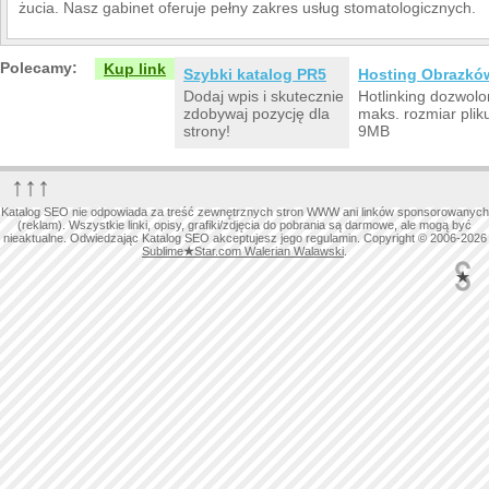
żucia. Nasz gabinet oferuje pełny zakres usług stomatologicznych.
Polecamy:
Kup link
Szybki katalog PR5
Hosting Obrazkó
Dodaj wpis i skutecznie
Hotlinking dozwolo
zdobywaj pozycję dla
maks. rozmiar plik
strony!
9MB
↑↑↑
Katalog SEO nie odpowiada za treść zewnętrznych stron WWW ani linków sponsorowanych
(reklam). Wszystkie linki, opisy, grafiki/zdjęcia do pobrania są darmowe, ale mogą być
nieaktualne. Odwiedzając Katalog SEO akceptujesz jego regulamin. Copyright © 2006-2026
Sublime
★
Star.com Walerian Walawski
.