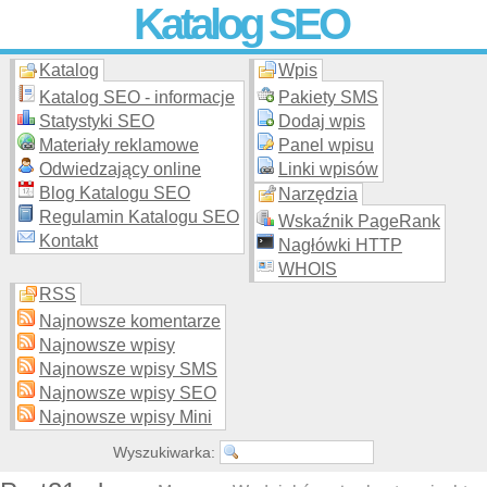
Katalog SEO
Katalog
Wpis
Skuteczna i
etyczna
promocja stron WWW –
dodaj stronę
do
moderowanego katalogu za darmo!
Katalog SEO - informacje
Pakiety SMS
Statystyki SEO
Dodaj wpis
Materiały reklamowe
Panel wpisu
Odwiedzający online
Linki wpisów
Blog Katalogu SEO
Narzędzia
Regulamin Katalogu SEO
Wskaźnik PageRank
Kontakt
Nagłówki HTTP
WHOIS
RSS
Najnowsze komentarze
Najnowsze wpisy
Najnowsze wpisy SMS
Najnowsze wpisy SEO
Najnowsze wpisy Mini
Wyszukiwarka: