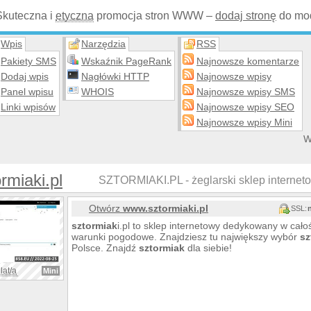
Skuteczna i
etyczna
promocja stron WWW –
dodaj stronę
do mod
Wpis
Narzędzia
RSS
Pakiety SMS
Wskaźnik PageRank
Najnowsze komentarze
Dodaj wpis
Nagłówki HTTP
Najnowsze wpisy
Panel wpisu
WHOIS
Najnowsze wpisy SMS
Linki wpisów
Najnowsze wpisy SEO
Najnowsze wpisy Mini
W
rmiaki.pl
SZTORMIAKI.PL - żeglarski sklep interneto
Otwórz
www.sztormiaki.pl
SSL:
sztormiak
i.pl to sklep internetowy dedykowany w cało
warunki pogodowe. Znajdziesz tu największy wybór
sz
Polsce. Znajdź
sztormiak
dla siebie!
lat/a
Mini