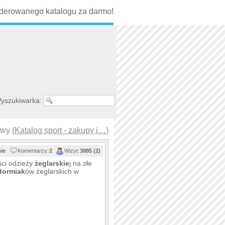
erowanego katalogu za darmo!
yszukiwarka:
wy (
Katalog sport - zakupy i…
)
nie
Komentarzy:
2
Wizyt:
3885 (2)
ści odzieży
żeglarskie
j na złe
tormiak
ów żeglarskich w