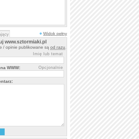
Widok pełny
jący
j www.sztormiaki.pl
 / opinie publikowane są
od razu
.
Imię lub temat
rona WWW:
Opcjonalnie
ntarz: