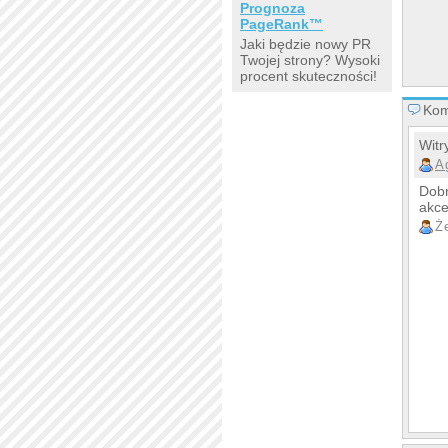
Prognoza
PageRank™
Jaki będzie nowy PR
Twojej strony? Wysoki
procent skuteczności!
Kom
Witr
A
Dobr
akce
Ż