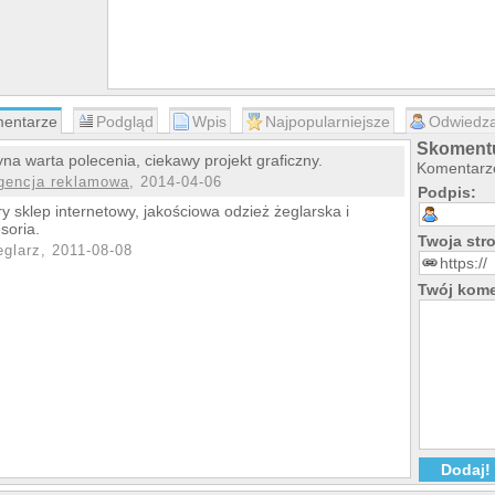
entarze
Podgląd
Wpis
Najpopularniejsze
Odwiedza
Skomentu
yna warta polecenia, ciekawy projekt graficzny.
Komentarze
gencja reklamowa
, 2014-04-06
Podpis:
y sklep internetowy, jakościowa odzież żeglarska i
soria.
Twoja st
eglarz, 2011-08-08
Twój kome