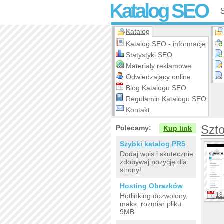
Katalog SEO
Katalog
Katalog SEO - informacje
Statystyki SEO
Materiały reklamowe
Odwiedzający online
Blog Katalogu SEO
Regulamin Katalogu SEO
Kontakt
Szto
Polecamy:
Kup link
Szybki katalog PR5
Dodaj wpis i skutecznie
zdobywaj pozycję dla
strony!
Hosting Obrazków
18 
Hotlinking dozwolony,
maks. rozmiar pliku
9MB