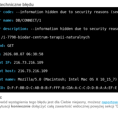
techniczne błędu
r code:
 --information hidden due to security reasons (se
r name:
 DB/CONNECT/1
r description:
 --information hidden due to security reas
 /i-7798-biodar-centrum-terapii-naturalnych
od:
 GET
:
 2026.08.07 06:38:58
nt IP:
 216.73.216.109
nt host:
 216.73.216.109
nt name:
 Mozilla/5.0 (Macintosh; Intel Mac OS X 10_15_7)
ID:
 D:F:F:BB:D:C:AB:B:B:F:FFF:B:CDA:A:C:C:D:D:B:A:A:EF:E
c
owód wystąpienia tego błędu jest dla Ciebie niejasny, możesz
raportow
sytuacji
koniecznie
dołączyć całą zawartość widocznej powyżej sekcji "