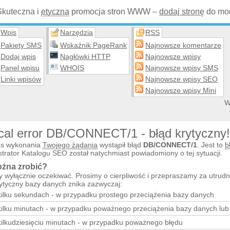
Skuteczna i
etyczna
promocja stron WWW –
dodaj stronę
do mod
Wpis
Narzędzia
RSS
Pakiety SMS
Wskaźnik PageRank
Najnowsze komentarze
Dodaj wpis
Nagłówki HTTP
Najnowsze wpisy
Panel wpisu
WHOIS
Najnowsze wpisy SMS
Linki wpisów
Najnowsze wpisy SEO
Najnowsze wpisy Mini
W
ical error DB/CONNECT/1 - błąd krytyczny!
s wykonania
Twojego żądania
wystąpił błąd
DB/CONNECT/1
. Jest to
b
trator Katalogu SEO został natychmiast powiadomiony o tej sytuacji.
żna zrobić?
y wyłącznie oczekiwać. Prosimy o cierpliwość i przepraszamy za utrudn
rytyczny bazy danych znika zazwyczaj:
kilku sekundach - w przypadku prostego przeciążenia bazy danych
kilku minutach - w przypadku poważnego przeciążenia bazy danych lu
kilkudziesięciu minutach - w przypadku poważnego błędu