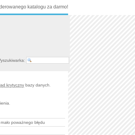
erowanego katalogu za darmo!
yszukiwarka:
łąd krytyczny
bazy danych.
ienia.
b mało poważnego błędu