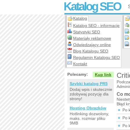
Katalog SEO
Katalog
Katalog SEO - informacje
Statystyki SEO
Materiały reklamowe
Odwiedzający online
Blog Katalogu SEO
Regulamin Katalogu SEO
Kontakt
Crit
Polecamy:
Kup link
Podcza
Szybki katalog PR5
Adminis
Dodaj wpis i skutecznie
zdobywaj pozycję dla
Co mo
strony!
Niestet
Błąd k
Hosting Obrazków
Po 
Hotlinking dozwolony,
Po 
maks. rozmiar pliku
9MB
Po 