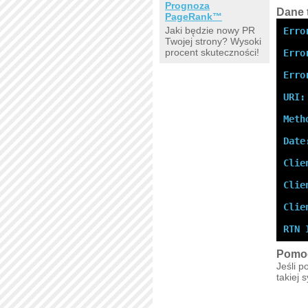
Prognoza
Dane 
PageRank™
Jaki będzie nowy PR
Erro
Twojej strony? Wysoki
procent skuteczności!
Erro
Erro
URI:
Meth
Date
Clie
Clie
Clie
RTN 
Pomo
Jeśli p
takiej 