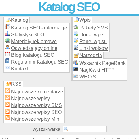
Katalog SEO
Katalog
Wpis
Skuteczna i
etyczna
promocja stron WWW –
dodaj stronę
do
moderowanego katalogu za darmo!
Katalog SEO - informacje
Pakiety SMS
Statystyki SEO
Dodaj wpis
Materiały reklamowe
Panel wpisu
Odwiedzający online
Linki wpisów
Blog Katalogu SEO
Narzędzia
Regulamin Katalogu SEO
Wskaźnik PageRank
Kontakt
Nagłówki HTTP
WHOIS
RSS
Najnowsze komentarze
Najnowsze wpisy
Najnowsze wpisy SMS
Najnowsze wpisy SEO
Najnowsze wpisy Mini
Wyszukiwarka: