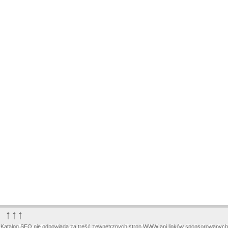
↑↑↑
Katalog SEO nie odpowiada za treść zewnętrznych stron WWW ani linków sponsorowanych