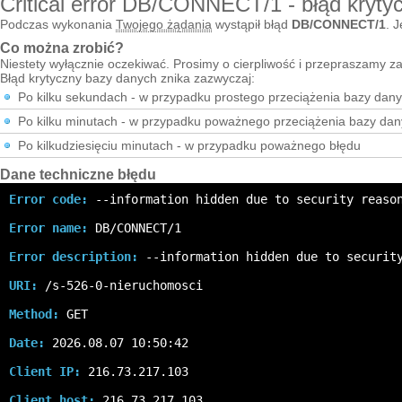
Critical error DB/CONNECT/1 - błąd kryty
Podczas wykonania
Twojego żądania
wystąpił błąd
DB/CONNECT/1
. J
Co można zrobić?
Niestety wyłącznie oczekiwać. Prosimy o cierpliwość i przepraszamy za
Błąd krytyczny bazy danych znika zazwyczaj:
Po kilku sekundach - w przypadku prostego przeciążenia bazy dan
Po kilku minutach - w przypadku poważnego przeciążenia bazy da
Po kilkudziesięciu minutach - w przypadku poważnego błędu
Dane techniczne błędu
Error code:
 --information hidden due to security reaso
Error name:
 DB/CONNECT/1
Error description:
 --information hidden due to securit
URI:
 /s-526-0-nieruchomosci
Method:
 GET
Date:
 2026.08.07 10:50:42
Client IP:
 216.73.217.103
Client host:
 216.73.217.103