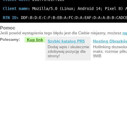
Client name:
 Mozilla/5.0 (Linux; Android 14; Pixel 8) 
RTN ID:
 DDF:B:D:E:C:F:B:EB:A:FC:D:A:EAF:D:A:A:B:B:CADC
Pomoc
Jeśli powód wystąpienia tego błędu jest dla Ciebie niejasny, możesz
ra
Polecamy:
Kup link
Szybki katalog PR5
Hosting Obrazkó
Dodaj wpis i skutecznie
Hotlinking dozwolo
zdobywaj pozycję dla
maks. rozmiar plik
strony!
9MB