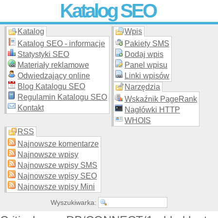
Katalog SEO
Katalog
Wpis
Skuteczna i
etyczna
promocja stron WWW –
dodaj stronę
do
moderowanego katalogu za darmo!
Katalog SEO - informacje
Pakiety SMS
Statystyki SEO
Dodaj wpis
Materiały reklamowe
Panel wpisu
Odwiedzający online
Linki wpisów
Blog Katalogu SEO
Narzędzia
Regulamin Katalogu SEO
Wskaźnik PageRank
Kontakt
Nagłówki HTTP
WHOIS
RSS
Najnowsze komentarze
Najnowsze wpisy
Najnowsze wpisy SMS
Najnowsze wpisy SEO
Najnowsze wpisy Mini
Wyszukiwarka: