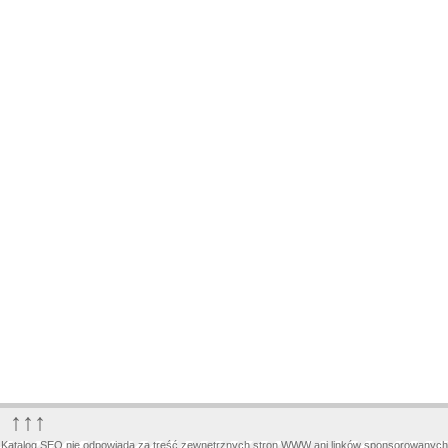
↑↑↑
Katalog SEO nie odpowiada za treść zewnętrznych stron WWW ani linków sponsorowanych