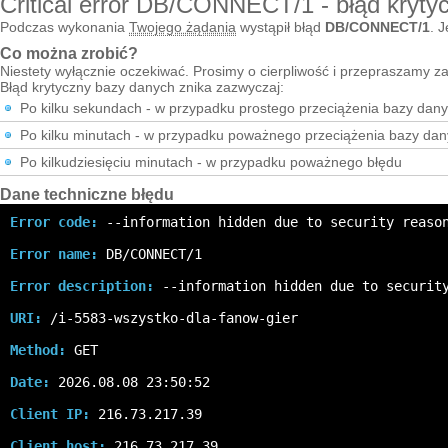
Critical error DB/CONNECT/1 - błąd kryty
Podczas wykonania
Twojego żądania
wystąpił błąd
DB/CONNECT/1
. J
Co można zrobić?
Niestety wyłącznie oczekiwać. Prosimy o cierpliwość i przepraszamy za
Błąd krytyczny bazy danych znika zazwyczaj:
Po kilku sekundach - w przypadku prostego przeciążenia bazy dan
Po kilku minutach - w przypadku poważnego przeciążenia bazy da
Po kilkudziesięciu minutach - w przypadku poważnego błędu
Dane techniczne błędu
Error code:
 --information hidden due to security reaso
Error name:
 DB/CONNECT/1
Error description:
 --information hidden due to securit
URI:
 /i-5583-wszystko-dla-fanow-gier
Method:
 GET
Date:
 2026.08.08 23:50:52
Client IP:
 216.73.217.39
Client host:
 216.73.217.39