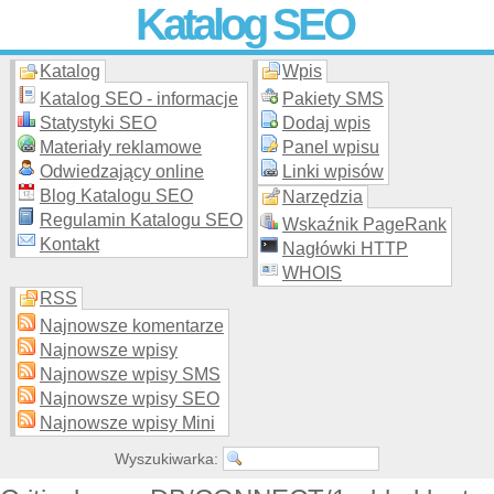
Katalog SEO
Katalog
Wpis
Skuteczna i
etyczna
promocja stron WWW –
dodaj stronę
do
moderowanego katalogu za darmo!
Katalog SEO - informacje
Pakiety SMS
Statystyki SEO
Dodaj wpis
Materiały reklamowe
Panel wpisu
Odwiedzający online
Linki wpisów
Blog Katalogu SEO
Narzędzia
Regulamin Katalogu SEO
Wskaźnik PageRank
Kontakt
Nagłówki HTTP
WHOIS
RSS
Najnowsze komentarze
Najnowsze wpisy
Najnowsze wpisy SMS
Najnowsze wpisy SEO
Najnowsze wpisy Mini
Wyszukiwarka: