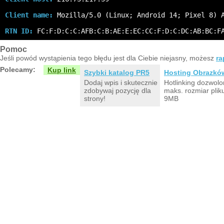
Client name:
 Mozilla/5.0 (Linux; Android 14; Pixel 8) 
RTN ID:
 FC:F:D:C:C:AFB:C:B:AE:E:EC:CC:F:D:C:DC:AB:BC:F
Pomoc
Jeśli powód wystąpienia tego błędu jest dla Ciebie niejasny, możesz
ra
Polecamy:
Kup link
Szybki katalog PR5
Hosting Obrazkó
Dodaj wpis i skutecznie
Hotlinking dozwolo
zdobywaj pozycję dla
maks. rozmiar plik
strony!
9MB