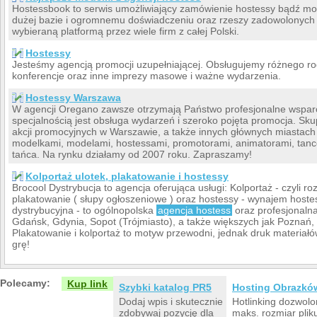
Hostessbook to serwis umożliwiający zamówienie hostessy bądź mod
dużej bazie i ogromnemu doświadczeniu oraz rzeszy zadowolonych k
wybieraną platformą przez wiele firm z całej Polski.
Hostessy
Jesteśmy agencją promocji uzupełniającej. Obsługujemy różnego rodz
konferencje oraz inne imprezy masowe i ważne wydarzenia.
Hostessy Warszawa
W agencji Oregano zawsze otrzymają Państwo profesjonalne wsparci
specjalnością jest obsługa wydarzeń i szeroko pojęta promocja. Sk
akcji promocyjnych w Warszawie, a także innych głównych miastac
modelkami, modelami, hostessami, promotorami, animatorami, tancer
tańca. Na rynku działamy od 2007 roku. Zapraszamy!
Kolportaż ulotek, plakatowanie i hostessy
Brocool Dystrybucja to agencja oferująca usługi: Kolportaż - czyli ro
plakatowanie ( słupy ogłoszeniowe ) oraz hostessy - wynajem hostes
dystrybucyjna - to ogólnopolska
agencja hostess
oraz profesjonalna
Gdańsk, Gdynia, Sopot (Trójmiasto), a także większych jak Poznań
Plakatowanie i kolportaż to motyw przewodni, jednak druk materiałów
grę!
Polecamy:
Kup link
Szybki katalog PR5
Hosting Obrazkó
Dodaj wpis i skutecznie
Hotlinking dozwolo
zdobywaj pozycję dla
maks. rozmiar plik