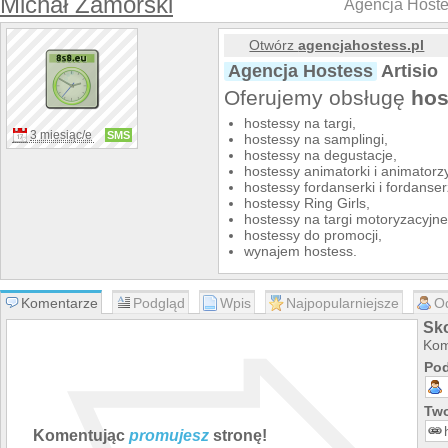
Michał Zamorski
Agencja Hostes
Otwórz
agencjahostess.pl
Agencja Hostess
Artisio
Oferujemy obsługę
hos
hostessy na targi,
3 miesiąc/e
SMS
hostessy na samplingi,
hostessy na degustacje,
hostessy animatorki i animatorz
hostessy fordanserki i fordanser
hostessy Ring Girls,
hostessy na targi motoryzacyjne
hostessy do promocji,
wynajem hostess.
Komentarze
Podgląd
Wpis
Najpopularniejsze
O
Sko
Kom
Pod
Two
Komentując
promujesz
stronę!