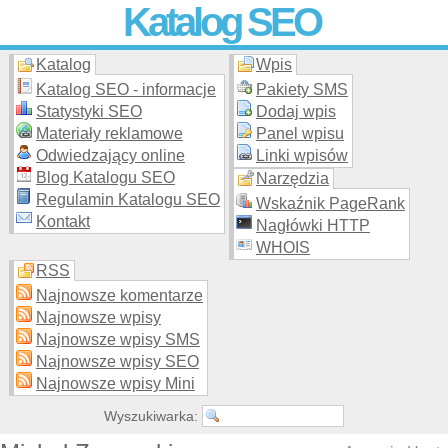
Katalog SEO
Katalog
Wpis
Skuteczna i
etyczna
promocja stron WWW –
dodaj stronę
do
moderowanego katalogu za darmo!
Katalog SEO - informacje
Pakiety SMS
Statystyki SEO
Dodaj wpis
Materiały reklamowe
Panel wpisu
Odwiedzający online
Linki wpisów
Blog Katalogu SEO
Narzędzia
Regulamin Katalogu SEO
Wskaźnik PageRank
Kontakt
Nagłówki HTTP
WHOIS
RSS
Najnowsze komentarze
Najnowsze wpisy
Najnowsze wpisy SMS
Najnowsze wpisy SEO
Najnowsze wpisy Mini
Wyszukiwarka: