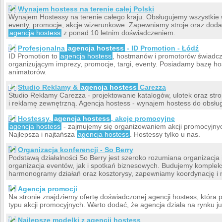
Wynajem hostess na terenie całej Polski
Wynajem Hostessy na terenie całego kraju. Obsługujemy wszystkie wy
eventy, promocje, akcje wizerunkowe. Zapewniamy stroje oraz dodat
agencja hostess
z ponad 10 letnim doświadczeniem.
Profesjonalna
agencja hostess
- ID Promotion - Łódź
ID Promotion to
agencja hostess
, hostmanów i promotorów świadczą
organizującym imprezy, promocje, targi, eventy. Posiadamy bazę ho
animatorów.
Studio Reklamy &
agencja hostess
Carezza
Studio Reklamy Carezza - projektowanie katalogów, ulotek oraz s
i reklamę zewnętrzną. Agencja hostess - wynajem hostess do obsługi
Hostessy,
agencja hostess
, akcje promocyjne
agencja hostess
- zajmujemy się organizowaniem akcji promocyjny
Najlepsza i najtańsza
agencja hostess
. Hostessy tylko u nas.
Organizacja konferencji - So Berry
Podstawą działalności So Berry jest szeroko rozumiana organizacja 
organizacja eventów, jak i spotkań biznesowych. Budujemy komple
harmonogramy działań oraz kosztorysy, zapewniamy koordynację i n
Agencja promocji
Na stronie znajdziemy ofertę doświadczonej agencji hostess, któr
typu akcji promocyjnych. Warto dodać, że agencja działa na rynku już
Najlepsze modelki z agencji hostess