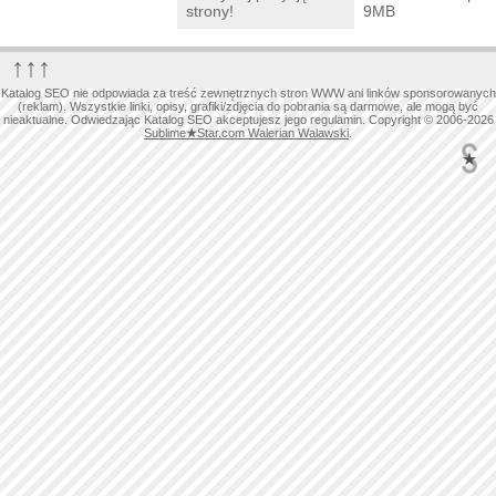
strony!
9MB
↑↑↑
Katalog SEO nie odpowiada za treść zewnętrznych stron WWW ani linków sponsorowanych
(reklam). Wszystkie linki, opisy, grafiki/zdjęcia do pobrania są darmowe, ale mogą być
nieaktualne. Odwiedzając Katalog SEO akceptujesz jego regulamin. Copyright © 2006-2026
Sublime
★
Star.com Walerian Walawski
.