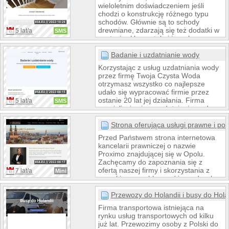
opowiedziane historie miłości.
wieloletnim doświadczeniem jeśli
chodzi o konstrukcję różnego typu
schodów. Głównie są to schody
drewniane, zdarzają się też dodatki w
5 lat/a
SMS
postaci szkła, metalu i innych
elementów. Terminowość i jakość
realizacji sprawia, że Schody Komor to
Badanie i uzdatnianie wody
firma godna polecenia w każdym
Korzystając z usług uzdatniania wody
aspekcie.
przez firmę Twoja Czysta Woda
otrzymasz wszystko co najlepsze
udało się wypracować firmie przez
ostanie 20 lat jej działania. Firma
5 lat/a
SMS
specjalizuje się w uzdatnianiu wody na
terenie województwa śląskiego,
opolskiego i małopolskiego. Każdego
Strona oferująca usługi prawne i p
roku realizuje setki różnego rodzaju
Przed Państwem strona internetowa
zleceń związanych z badaniem oraz
kancelarii prawniczej o nazwie
późniejszym uzdatnianiem wody w
Proximo znajdującej się w Opolu.
domach prywatnych oraz
Zachęcamy do zapoznania się z
przedsiębiorstwach. Wszechstronna
ofertą naszej firmy i skorzystania z
7 lat/a
Mini
wiedza pracowników pozwala na
szerokiego wachlarza różnorodnych
dobieranie odpowiednich rozwiązań.
usług prawnych.
Przewozy do Holandii i busy do Hola
Firma transportowa istniejąca na
rynku usług transportowych od kilku
już lat. Przewozimy osoby z Polski do