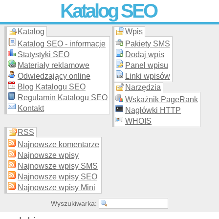
Katalog SEO
Katalog
Wpis
Skuteczna i
etyczna
promocja stron WWW –
dodaj stronę
do
moderowanego katalogu za darmo!
Katalog SEO - informacje
Pakiety SMS
Statystyki SEO
Dodaj wpis
Materiały reklamowe
Panel wpisu
Odwiedzający online
Linki wpisów
Blog Katalogu SEO
Narzędzia
Regulamin Katalogu SEO
Wskaźnik PageRank
Kontakt
Nagłówki HTTP
WHOIS
RSS
Najnowsze komentarze
Najnowsze wpisy
Najnowsze wpisy SMS
Najnowsze wpisy SEO
Najnowsze wpisy Mini
Wyszukiwarka: