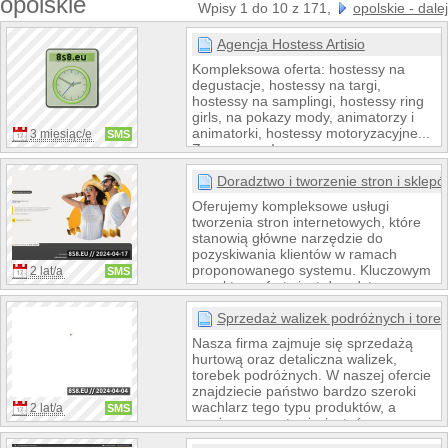
opolskie
Wpisy 1 do 10 z 171,
opolskie - dalej
Agencja Hostess Artisio
Kompleksowa oferta: hostessy na
degustacje, hostessy na targi,
hostessy na samplingi, hostessy ring
girls, na pokazy mody, animatorzy i
animatorki, hostessy motoryzacyjne...
3 miesiąc/e
SMS
Zapraszamy!
Doradztwo i tworzenie stron i sklep
Oferujemy kompleksowe usługi
tworzenia stron internetowych, które
stanowią główne narzędzie do
pozyskiwania klientów w ramach
proponowanego systemu. Kluczowym
2 lat/a
SMS
aspektem oferty jest doradztwo,
mające na celu wsparcie klientów,
którzy mogą nie być zaznajomieni z
Sprzedaż walizek podróżnych i tore
technologiami webowymi oraz
Nasza firma zajmuje się sprzedażą
potencjałem, jaki współczesne strony
hurtową oraz detaliczna walizek,
internetowe oferują.
torebek podróżnych. W naszej ofercie
znajdziecie państwo bardzo szeroki
wachlarz tego typu produktów, a
2 lat/a
SMS
zważywszy na to, że jesteśmy
producentem oraz hurtownią, możecie