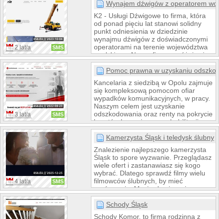
być Państwo pewni najniższych cen
Wynajem dźwigów z operatorem woj.
na polskim rynku. Zapraszamy do
K2 - Usługi Dźwigowe to firma, która
współpracy sklepy internetowe,
od ponad pięciu lat stanowi solidny
stacjonarne krajowe i zagraniczne.
punkt odniesienia w dziedzinie
wynajmu dźwigów z doświadczonymi
operatorami na terenie województwa
2 lat/a
SMS
opolskiego. Nasza firma wyróżnia się
nie tylko długoletnim doświadczeniem,
ale także niezawodnymi maszynami
Pomoc prawna w uzyskaniu odszko
od renomowanego niemieckiego
Kancelaria z siedzibą w Opolu zajmuje
producenta, Faun. Poznaj naszą
się kompleksową pomocom ofiar
ofertę i przekonaj się, dlaczego warto
wypadków komunikacyjnych, w pracy.
wybrać K2 - Usługi Dźwigowe.
Naszym celem jest uzyskanie
odszkodowania oraz renty na pokrycie
3 lat/a
SMS
kosztów leczenia oraz rehabilitacji.
Pomagamy od a do z. Nie ma
konieczności stawiania się w sądzie
Kamerzysta Śląsk i teledysk ślubny
ani policji. Wszystko załatwiamy za
Znalezienie najlepszego kamerzysta
klienta. Naszym wynagrodzeniem jest
Śląsk to spore wyzwanie. Przeglądasz
tylko procent od wygranej sprawy.
wiele ofert i zastanawiasz się kogo
wybrać. Dlatego sprawdź filmy wielu
filmowców ślubnych, by mieć
4 lat/a
SMS
porównanie. Musisz koniecznie
obejrzeć filmy fedorczyk.pl i poznać
opinie jego klientów. Najnowszy
Schody Śląsk
sprzęt, świetny montaż i cudownie
Schody Komor, to firma rodzinna z