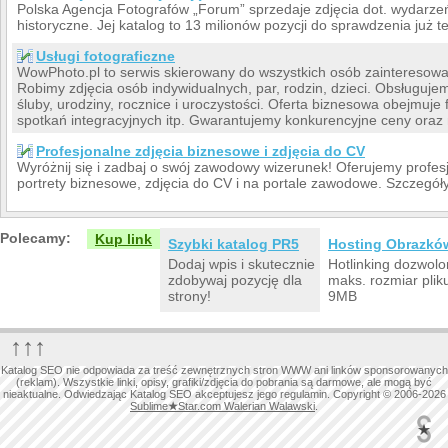
Polska Agencja Fotografów „Forum” sprzedaje zdjęcia dot. wydarzeń
historyczne. Jej katalog to 13 milionów pozycji do sprawdzenia już te
Usługi fotograficzne
WowPhoto.pl to serwis skierowany do wszystkich osób zainteresowan
Robimy zdjęcia osób indywidualnych, par, rodzin, dzieci. Obsługuje
śluby, urodziny, rocznice i uroczystości. Oferta biznesowa obejmuje 
spotkań integracyjnych itp. Gwarantujemy konkurencyjne ceny oraz 
Profesjonalne zdjęcia biznesowe i zdjęcia do CV
Wyróżnij się i zadbaj o swój zawodowy wizerunek! Oferujemy profes
portrety biznesowe, zdjęcia do CV i na portale zawodowe. Szczegóły
Polecamy:
Kup link
Szybki katalog PR5
Hosting Obrazkó
Dodaj wpis i skutecznie
Hotlinking dozwolo
zdobywaj pozycję dla
maks. rozmiar plik
strony!
9MB
↑↑↑
Katalog SEO nie odpowiada za treść zewnętrznych stron WWW ani linków sponsorowanych
(reklam). Wszystkie linki, opisy, grafiki/zdjęcia do pobrania są darmowe, ale mogą być
nieaktualne. Odwiedzając Katalog SEO akceptujesz jego regulamin. Copyright © 2006-2026
Sublime
★
Star.com Walerian Walawski
.