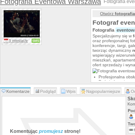
Fotografia Eventowa Warszawa
Fotografia ev
Otwórz
fotografi
Fotograf eve
Fotografia
eventow
Specjalizujemy się w
oraz profesjonalnej f
5 miesiąc/e
SMS
konferencje, targi, ga
tworząc dynamiczny
r
wspierający wizerunek
mieszkań, apartamentó
ofert sprzedaży i wyn
Profesjonalna obsł
Doświadczenie w pr
(Realizujemy projek
Komentarze
Podgląd
Wpis
Najpopularniejsze
wydarzeń.)
O
Indywidualne pode
Sko
Szybka selekcja i 
Kom
Materiały gotowe do
Fotografia nieruch
Pod
Zakres usług:
Reportaż eventow
Two
Fotografia konferenc
Komentując
promujesz
stronę!
Zdjęcia do marketi