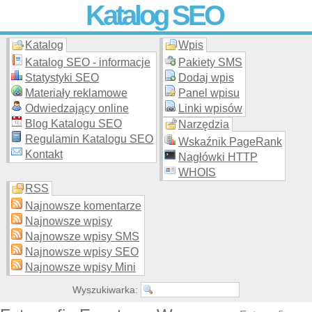
Katalog SEO
Katalog
Wpis
Skuteczna i
etyczna
promocja stron WWW –
dodaj stronę
do
moderowanego katalogu za darmo!
Katalog SEO - informacje
Pakiety SMS
Statystyki SEO
Dodaj wpis
Materiały reklamowe
Panel wpisu
Odwiedzający online
Linki wpisów
Blog Katalogu SEO
Narzędzia
Regulamin Katalogu SEO
Wskaźnik PageRank
Kontakt
Nagłówki HTTP
WHOIS
RSS
Najnowsze komentarze
Najnowsze wpisy
Najnowsze wpisy SMS
Najnowsze wpisy SEO
Najnowsze wpisy Mini
Wyszukiwarka: