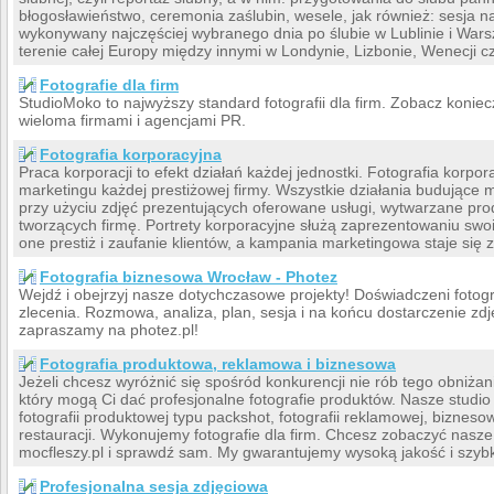
błogosławieństwo, ceremonia zaślubin, wesele, jak również: sesja n
wykonywany najczęściej wybranego dnia po ślubie w Lublinie i War
terenie całej Europy między innymi w Londynie, Lizbonie, Wenecji c
Fotografie dla firm
StudioMoko to najwyższy standard fotografii dla firm. Zobacz konie
wieloma firmami i agencjami PR.
Fotografia korporacyjna
Praca korporacji to efekt działań każdej jednostki. Fotografia korp
marketingu każdej prestiżowej firmy. Wszystkie działania budujące
przy użyciu zdjęć prezentujących oferowane usługi, wytwarzane produ
tworzących firmę. Portrety korporacyjne służą zaprezentowaniu sw
one prestiż i zaufanie klientów, a kampania marketingowa staje się z
Fotografia biznesowa Wrocław - Photez
Wejdź i obejrzyj nasze dotychczasowe projekty! Doświadczeni fotog
zlecenia. Rozmowa, analiza, plan, sesja i na końcu dostarczenie zdj
zapraszamy na photez.pl!
Fotografia produktowa, reklamowa i biznesowa
Jeżeli chcesz wyróżnić się spośród konkurencji nie rób tego obniżan
który mogą Ci dać profesjonalne fotografie produktów. Nasze studio 
fotografii produktowej typu packshot, fotografii reklamowej, biznesow
restauracji. Wykonujemy fotografie dla firm. Chcesz zobaczyć nasze
mocfleszy.pl i sprawdź sam. My gwarantujemy wysoką jakość i szyb
Profesjonalna sesja zdjęciowa