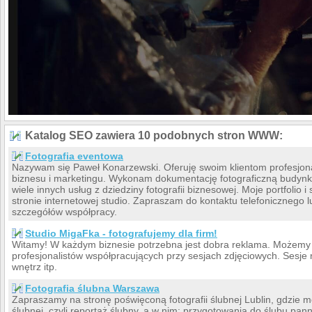
Katalog SEO zawiera 10 podobnych stron WWW:
Fotografia eventowa
Nazywam się Paweł Konarzewski. Oferuję swoim klientom profesjona
biznesu i marketingu. Wykonam dokumentację fotograficzną budynków
wiele innych usług z dziedziny fotografii biznesowej. Moje portfolio 
stronie internetowej studio. Zapraszam do kontaktu telefonicznego
szczegółów współpracy.
Studio MigaFka - fotografujemy dla firm!
Witamy! W każdym biznesie potrzebna jest dobra reklama. Możem
profesjonalistów współpracujących przy sesjach zdjęciowych. Sesje 
wnętrz itp.
Fotografia ślubna Warszawa
Zapraszamy na stronę poświęconą fotografii ślubnej Lublin, gdzie m
ślubnej, czyli reportaż ślubny, a w nim: przygotowania do ślubu pan