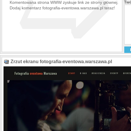
➯
Twó
Komentowana strona WWW zyskuje link ze strony głównej.
Relacje do social 
Fotografia nieruch
Dodaj komentarz fotografia-eventowa.warszawa.pl teraz!
Zrzut ekranu fotografia-eventowa.warszawa.pl