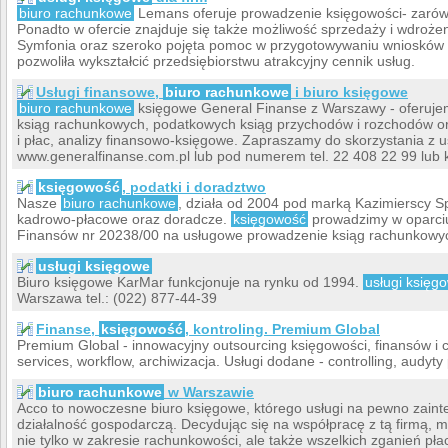
biuro rachunkowe
Lemans oferuje prowadzenie księgowości- zarówno
Ponadto w ofercie znajduje się także możliwość sprzedaży i wdroże
Symfonia oraz szeroko pojęta pomoc w przygotowywaniu wniosków d
pozwoliła wykształcić przedsiębiorstwu atrakcyjny cennik usług.
Usługi finansowe,
biuro rachunkowe
i biuro księgowe
biuro rachunkowe
księgowe General Finanse z Warszawy - oferuj
ksiąg rachunkowych, podatkowych ksiąg przychodów i rozchodów or
i płac, analizy finansowo-księgowe. Zapraszamy do skorzystania z u
www.generalfinanse.com.pl lub pod numerem tel. 22 408 22 99 lub 
księgowość
, podatki i doradztwo
Nasze
biuro rachunkowe
, działa od 2004 pod marką Kazimierscy 
kadrowo-płacowe oraz doradcze.
księgowość
prowadzimy w oparciu
Finansów nr 20238/00 na usługowe prowadzenie ksiąg rachunkowy
usługi księgowe
Biuro księgowe KarMar funkcjonuje na rynku od 1994.
usługi księg
Warszawa tel.: (022) 877-44-39
Finanse,
księgowość
, kontroling. Premium Global
Premium Global - innowacyjny outsourcing księgowości, finansów i con
services, workflow, archiwizacja. Usługi dodane - controlling, audy
biuro rachunkowe
w Warszawie
Acco to nowoczesne biuro księgowe, którego usługi na pewno zain
działalność gospodarczą. Decydując się na współpracę z tą firmą
nie tylko w zakresie rachunkowości, ale także wszelkich zganień 