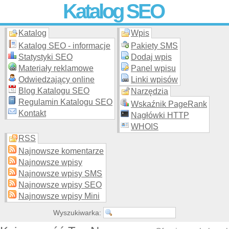
Katalog SEO
Katalog
Wpis
Skuteczna i
etyczna
promocja stron WWW –
dodaj stronę
do
moderowanego katalogu za darmo!
Katalog SEO - informacje
Pakiety SMS
Statystyki SEO
Dodaj wpis
Materiały reklamowe
Panel wpisu
Odwiedzający online
Linki wpisów
Blog Katalogu SEO
Narzędzia
Regulamin Katalogu SEO
Wskaźnik PageRank
Kontakt
Nagłówki HTTP
WHOIS
RSS
Najnowsze komentarze
Najnowsze wpisy
Najnowsze wpisy SMS
Najnowsze wpisy SEO
Najnowsze wpisy Mini
Wyszukiwarka: