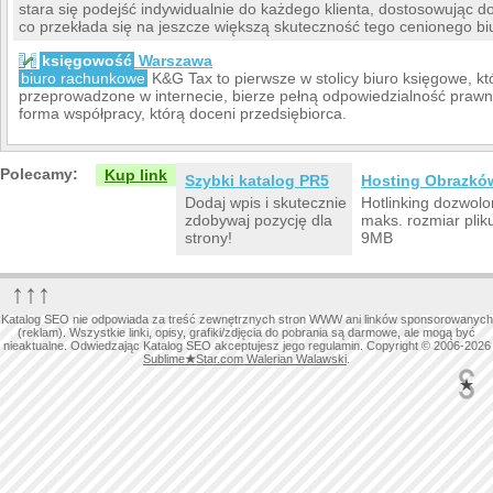
stara się podejść indywidualnie do każdego klienta, dostosowując do
co przekłada się na jeszcze większą skuteczność tego cenionego b
księgowość
Warszawa
biuro rachunkowe
K&G Tax to pierwsze w stolicy biuro księgowe, kt
przeprowadzone w internecie, bierze pełną odpowiedzialność praw
forma współpracy, którą doceni przedsiębiorca.
Polecamy:
Kup link
Szybki katalog PR5
Hosting Obrazkó
Dodaj wpis i skutecznie
Hotlinking dozwolo
zdobywaj pozycję dla
maks. rozmiar plik
strony!
9MB
↑↑↑
Katalog SEO nie odpowiada za treść zewnętrznych stron WWW ani linków sponsorowanych
(reklam). Wszystkie linki, opisy, grafiki/zdjęcia do pobrania są darmowe, ale mogą być
nieaktualne. Odwiedzając Katalog SEO akceptujesz jego regulamin. Copyright © 2006-2026
Sublime
★
Star.com Walerian Walawski
.