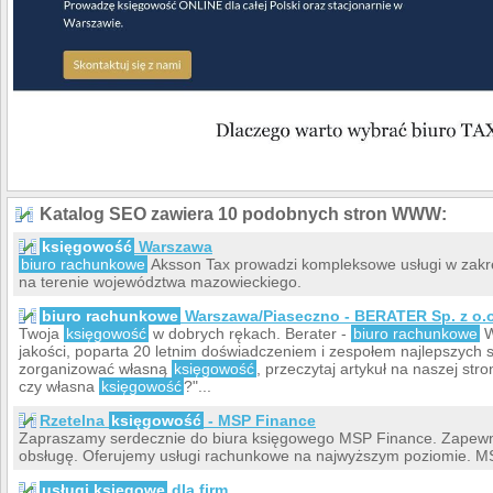
Katalog SEO zawiera 10 podobnych stron WWW:
księgowość
Warszawa
biuro rachunkowe
Aksson Tax prowadzi kompleksowe usługi w zakre
na terenie województwa mazowieckiego.
biuro rachunkowe
Warszawa/Piaseczno - BERATER Sp. z o.o
Twoja
księgowość
w dobrych rękach. Berater -
biuro rachunkowe
W
jakości, poparta 20 letnim doświadczeniem i zespołem najlepszych s
zorganizować własną
księgowość
, przeczytaj artykuł na naszej stro
czy własna
księgowość
?"...
Rzetelna
księgowość
- MSP Finance
Zapraszamy serdecznie do biura księgowego MSP Finance. Zapewn
obsługę. Oferujemy usługi rachunkowe na najwyższym poziomie. M
usługi księgowe
dla firm