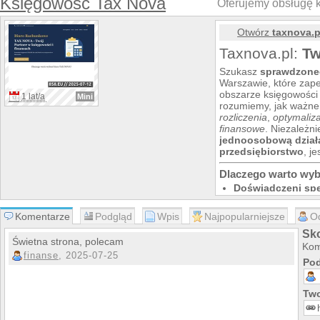
Księgowość Tax Nova
Oferujemy obsługę 
Otwórz
taxnova.p
Taxnova.pl:
Tw
Szukasz
sprawdzone
Warszawie, które zap
obszarze księgowości
1 lat/a
Mini
rozumiemy, jak ważne 
rozliczenia
,
optymaliz
finansowe
. Niezależni
jednoosobową dział
przedsiębiorstwo
, j
Dlaczego warto wyb
Doświadczeni spec
wykwalifikowany
podatkowych
, kt
Komentarze
Podgląd
Wpis
Najpopularniejsze
O
przepisy.
Kompleksowe usł
Sko
Świetna strona, polecam
księgowych, od
ro
Kom
finanse
, 2025-07-25
handlowych
, aż 
Pod
reprezentację prze
Indywidualne pod
jest inna. Dlateg
Two
rozwiązania
, dopa
Bezpieczeństwo i