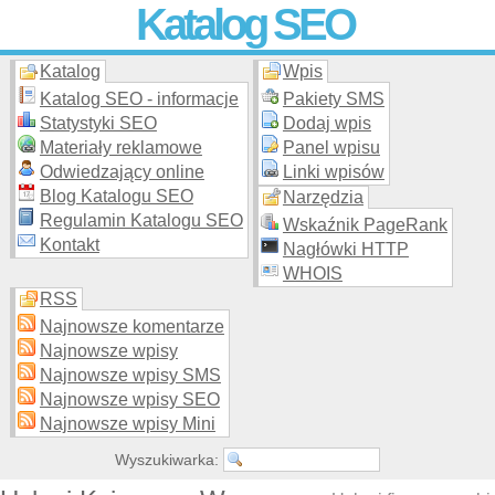
Katalog SEO
Katalog
Wpis
Skuteczna i
etyczna
promocja stron WWW –
dodaj stronę
do
moderowanego katalogu za darmo!
Katalog SEO - informacje
Pakiety SMS
Statystyki SEO
Dodaj wpis
Materiały reklamowe
Panel wpisu
Odwiedzający online
Linki wpisów
Blog Katalogu SEO
Narzędzia
Regulamin Katalogu SEO
Wskaźnik PageRank
Kontakt
Nagłówki HTTP
WHOIS
RSS
Najnowsze komentarze
Najnowsze wpisy
Najnowsze wpisy SMS
Najnowsze wpisy SEO
Najnowsze wpisy Mini
Wyszukiwarka: