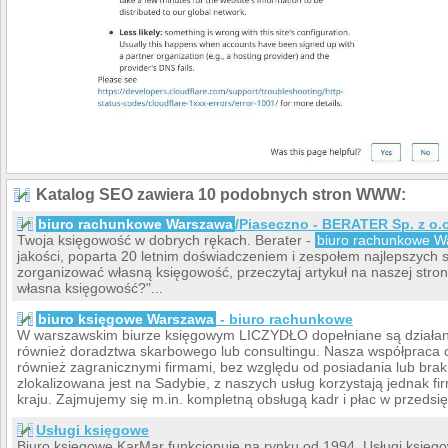
Katalog SEO zawiera 10 podobnych stron WWW:
biuro rachunkowe Warszawa
/Piaseczno - BERATER Sp. z o.o
Twoja księgowość w dobrych rękach. Berater -
biuro rachunkowe 
jakości, poparta 20 letnim doświadczeniem i zespołem najlepszych s
zorganizować własną księgowość, przeczytaj artykuł na naszej stron
własna księgowość?"...
biuro księgowe Warszawa
- biuro rachunkowe
W warszawskim biurze księgowym LICZYDŁO dopełniane są działani
również doradztwa skarbowego lub consultingu. Nasza współpraca o
również zagranicznymi firmami, bez względu od posiadania lub braku
zlokalizowana jest na Sadybie, z naszych usług korzystają jednak 
kraju. Zajmujemy się m.in. kompletną obsługą kadr i płac w przedsię
Usługi księgowe
Biuro księgowe KarMar funkcjonuje na rynku od 1994. Usługi księgo