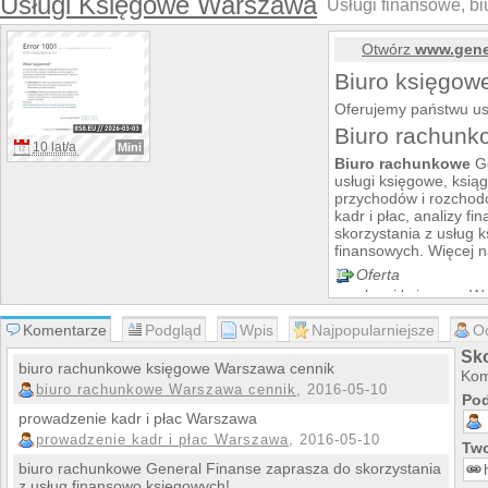
Usługi Księgowe Warszawa
Usługi finansowe, bi
Otwórz
www.gene
Biuro księgo
Oferujemy państwu us
Biuro rachun
10 lat/a
Mini
Biuro rachunkowe
Ge
usługi księgowe, ksi
przychodów i rozchod
kadr i płac, analizy 
skorzystania z usług 
finansowych. Więcej n
Oferta
ułsugi księgowe W
biuro rachunkowe
Komentarze
Podgląd
Wpis
Najpopularniejsze
biuro księgowe W
O
księgi rachunkow
Sk
biuro rachunkowe księgowe Warszawa cennik
Kom
biuro rachunkowe Warszawa cennik
, 2016-05-10
Pod
prowadzenie kadr i płac Warszawa
prowadzenie kadr i płac Warszawa
, 2016-05-10
Two
biuro rachunkowe General Finanse zaprasza do skorzystania
z usług finansowo księgowych!