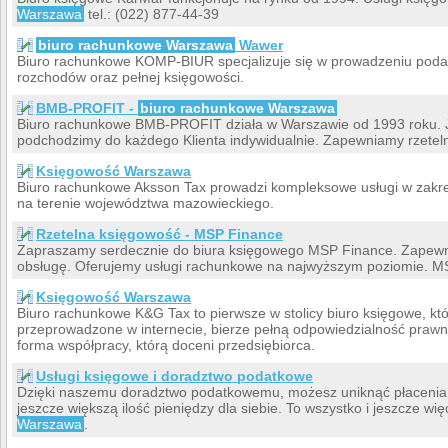
Warszawa
tel.: (022) 877-44-39
biuro rachunkowe Warszawa
Wawer
Biuro rachunkowe KOMP-BIUR specjalizuje się w prowadzeniu poda
rozchodów oraz pełnej księgowości.
BMB-PROFIT -
biuro rachunkowe Warszawa
Biuro rachunkowe BMB-PROFIT działa w Warszawie od 1993 roku. J
podchodzimy do każdego Klienta indywidualnie. Zapewniamy rzeteln
Księgowość Warszawa
Biuro rachunkowe Aksson Tax prowadzi kompleksowe usługi w zakres
na terenie województwa mazowieckiego.
Rzetelna księgowość - MSP Finance
Zapraszamy serdecznie do biura księgowego MSP Finance. Zapewn
obsługę. Oferujemy usługi rachunkowe na najwyższym poziomie. M
Księgowość Warszawa
Biuro rachunkowe K&G Tax to pierwsze w stolicy biuro księgowe, któ
przeprowadzone w internecie, bierze pełną odpowiedzialność praw
forma współpracy, którą doceni przedsiębiorca.
Usługi księgowe i doradztwo podatkowe
Dzięki naszemu doradztwo podatkowemu, możesz uniknąć płacenia
jeszcze większą ilość pieniędzy dla siebie. To wszystko i jeszcze wi
Warszawa
.