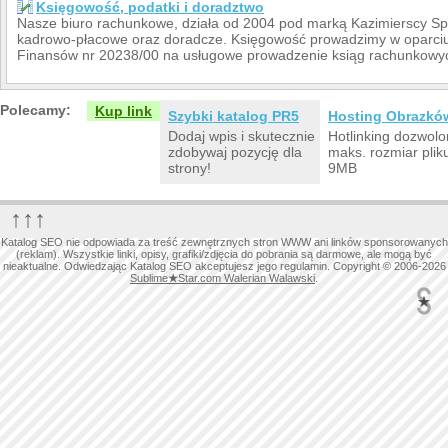
Księgowość, podatki i doradztwo
Nasze biuro rachunkowe, działa od 2004 pod marką Kazimierscy Sp
kadrowo-płacowe oraz doradcze. Księgowość prowadzimy w oparciu 
Finansów nr 20238/00 na usługowe prowadzenie ksiąg rachunkowy
Polecamy:
Kup link
Szybki katalog PR5
Hosting Obrazkó
Dodaj wpis i skutecznie
Hotlinking dozwolo
zdobywaj pozycję dla
maks. rozmiar plik
strony!
9MB
↑↑↑
Katalog SEO nie odpowiada za treść zewnętrznych stron WWW ani linków sponsorowanych
(reklam). Wszystkie linki, opisy, grafiki/zdjęcia do pobrania są darmowe, ale mogą być
nieaktualne. Odwiedzając Katalog SEO akceptujesz jego regulamin. Copyright © 2006-2026
Sublime
★
Star.com Walerian Walawski
.