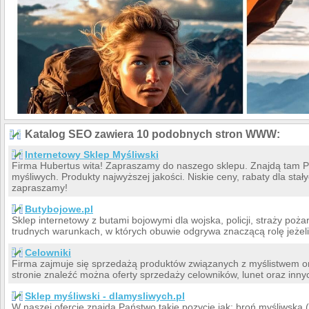
Katalog SEO zawiera 10 podobnych stron WWW:
Internetowy Sklep Myśliwski
Firma Hubertus wita! Zapraszamy do naszego sklepu. Znajdą tam Pa
myśliwych. Produkty najwyższej jakości. Niskie ceny, rabaty dla sta
zapraszamy!
Butybojowe.pl
Sklep internetowy z butami bojowymi dla wojska, policji, straży poża
trudnych warunkach, w których obuwie odgrywa znaczącą rolę jeżel
Celowniki
Firma zajmuje się sprzedażą produktów związanych z myślistwem o
stronie znaleźć można oferty sprzedaży celowników, lunet oraz inn
Sklep myśliwski - dlamysliwych.pl
W naszej ofercie znajdą Państwo takie pozycje jak: broń myśliwska (