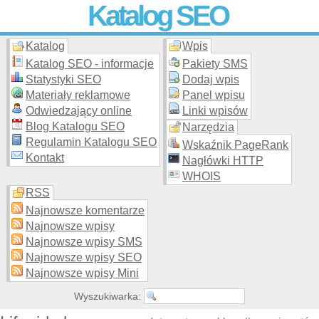
Katalog SEO
Katalog
Wpis
Skuteczna i
etyczna
promocja stron WWW –
dodaj stronę
do
moderowanego katalogu za darmo!
Katalog SEO - informacje
Pakiety SMS
Statystyki SEO
Dodaj wpis
Materiały reklamowe
Panel wpisu
Odwiedzający online
Linki wpisów
Blog Katalogu SEO
Narzędzia
Regulamin Katalogu SEO
Wskaźnik PageRank
Kontakt
Nagłówki HTTP
WHOIS
RSS
Najnowsze komentarze
Najnowsze wpisy
Najnowsze wpisy SMS
Najnowsze wpisy SEO
Najnowsze wpisy Mini
Wyszukiwarka: