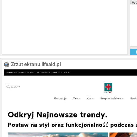
Twó
Zrzut ekranu lifeaid.pl