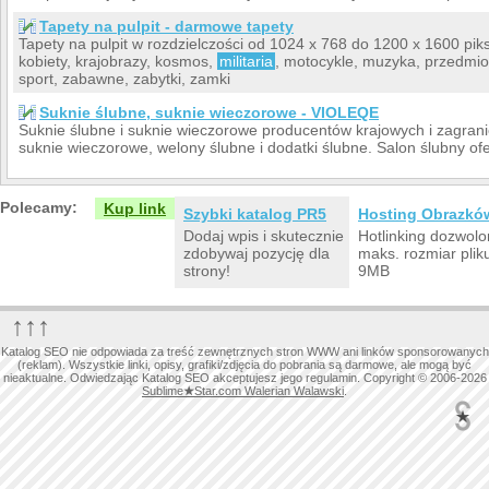
Tapety na pulpit - darmowe tapety
Tapety na pulpit w rozdzielczości od 1024 x 768 do 1200 x 1600 pikse
kobiety, krajobrazy, kosmos,
militaria
, motocykle, muzyka, przedmioty
sport, zabawne, zabytki, zamki
Suknie ślubne, suknie wieczorowe - VIOLEQE
Suknie ślubne i suknie wieczorowe producentów krajowych i zagrani
suknie wieczorowe, welony ślubne i dodatki ślubne. Salon ślubny ofe
Polecamy:
Kup link
Szybki katalog PR5
Hosting Obrazkó
Dodaj wpis i skutecznie
Hotlinking dozwolo
zdobywaj pozycję dla
maks. rozmiar plik
strony!
9MB
↑↑↑
Katalog SEO nie odpowiada za treść zewnętrznych stron WWW ani linków sponsorowanych
(reklam). Wszystkie linki, opisy, grafiki/zdjęcia do pobrania są darmowe, ale mogą być
nieaktualne. Odwiedzając Katalog SEO akceptujesz jego regulamin. Copyright © 2006-2026
Sublime
★
Star.com Walerian Walawski
.