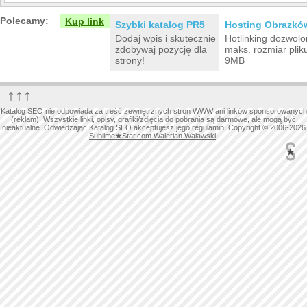
Polecamy:
Kup link
Szybki katalog PR5
Hosting Obrazkó
Dodaj wpis i skutecznie
Hotlinking dozwolo
zdobywaj pozycję dla
maks. rozmiar plik
strony!
9MB
↑↑↑
Katalog SEO nie odpowiada za treść zewnętrznych stron WWW ani linków sponsorowanych
(reklam). Wszystkie linki, opisy, grafiki/zdjęcia do pobrania są darmowe, ale mogą być
nieaktualne. Odwiedzając Katalog SEO akceptujesz jego regulamin. Copyright © 2006-2026
Sublime
★
Star.com Walerian Walawski
.