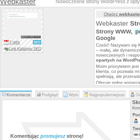
Webkaster
Nowoczesne strony WordPress z opty
Otwórz
webkaste
Webkaster
St
Strony WWW,
p
Google
2 lat/a
SEO
Cześć! Nazywam się K
Link Katalogu SEO
– małej, ale dynamiczn
nowoczesnych i resp
opartych na WordPr
Moim priorytetem jest
klienta, co pozwala mi 
spełniają, ale przeras
Oferuję pełne wsparci
optymalizację SEO, dz
tylko piękna, ale i wi
Komentarze
Podgląd
Wpis
Najpopularniejsze
O
znajduje się w Mszani
Sk
klientów z całego kraju
Kom
Pod
Two
Komentując
promujesz
stronę!