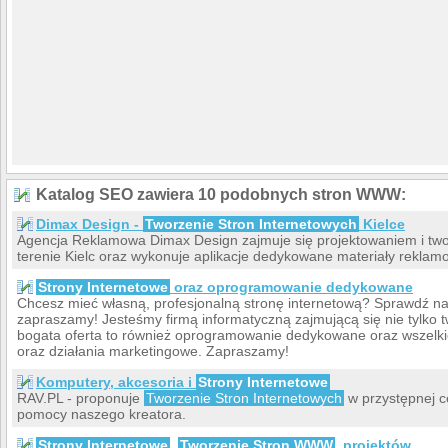
Katalog SEO zawiera 10 podobnych stron WWW:
Dimax Design -
Tworzenie Stron Internetowych
Kielce
Agencja Reklamowa Dimax Design zajmuje się projektowaniem i two
terenie Kielc oraz wykonuje aplikacje dedykowane materiały rekla
Strony Internetowe
oraz oprogramowanie dedykowane
Chcesz mieć własną, profesjonalną stronę internetową? Sprawdź nas
zapraszamy! Jesteśmy firmą informatyczną zajmującą się nie tylko 
bogata oferta to również oprogramowanie dedykowane oraz wszelkie
oraz działania marketingowe. Zapraszamy!
Komputery, akcesoria i
Strony Internetowe
RAV.PL - proponuje
Tworzenie Stron Internetowych
w przystępnej ce
pomocy naszego kreatora.
Strony Internetowe
,
Tworzenie Stron WWW
, projektów