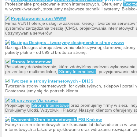
Profesjonalne projektowanie stron internetowych. Oferujemy
Tworz
w wyszukiwarkach, stosujemy najnowsze techniki i systemy. Bielsko-B
Projektowanie stron WWW
Firma VENTI oferuje usługi w zakresie: kreacji i tworzenia serwi
systemów zarządzania treścią (CMS), projektowania internetowych 
utrzymywania serwerów.
Bazinga Designs - tworzymy designerskie strony www
Bazinga Designs oferuje stworzenie ekskluzywnej, darmowej strony 
pakiety płatne - od 899 zł brutto za stronę.
Strony Internetowe
Posiadamy doświadczenie, które zdobyliśmy podczas wykonywania kol
prezentacje multimedialne,
Strony Internetowe
, pozycjonowanie str
Tworzenie strony internetowych - DHJS
Tworzenie strony internetowych, for dyskusyjnych, sklepów i portal
Dostosowujemy się do potrzeb klienta.
Strony www Warszawa
Projektujemy
Strony Internetowe
oraz promujemy firmy w sieci. Indy
Drukujemy Ulotki, Wizytówki i Plakaty. Naszym klientom oferujemy sz
Tworzenie Stron Internetowych
FSI Kraków
Fabryka stron internetowych to kilkanaście lat doświadczenia w tw
internetowych a także w projektowaniu oraz wdrażaniu rozwiązań ws