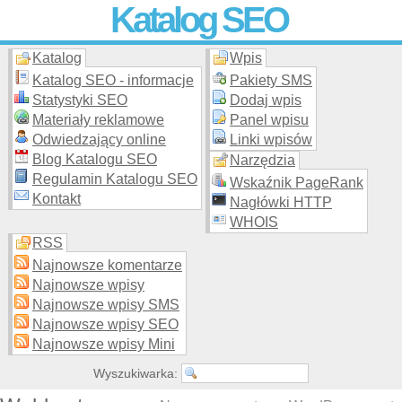
Katalog SEO
Katalog
Wpis
Skuteczna i
etyczna
promocja stron WWW –
dodaj stronę
do
moderowanego katalogu za darmo!
Katalog SEO - informacje
Pakiety SMS
Statystyki SEO
Dodaj wpis
Materiały reklamowe
Panel wpisu
Odwiedzający online
Linki wpisów
Blog Katalogu SEO
Narzędzia
Regulamin Katalogu SEO
Wskaźnik PageRank
Kontakt
Nagłówki HTTP
WHOIS
RSS
Najnowsze komentarze
Najnowsze wpisy
Najnowsze wpisy SMS
Najnowsze wpisy SEO
Najnowsze wpisy Mini
Wyszukiwarka: