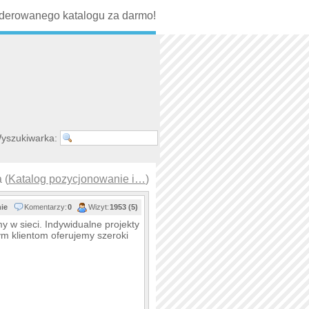
erowanego katalogu za darmo!
yszukiwarka:
 (
Katalog pozycjonowanie i…
)
nie
Komentarzy:
0
Wizyt:
1953 (5)
 w sieci. Indywidualne projekty
zym klientom oferujemy szeroki