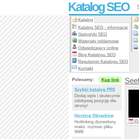
Katalog SEO
Katalog
Katalog SEO - informacje
Statystyki SEO
Materiały reklamowe
Odwiedzający online
Blog Katalogu SEO
Regulamin Katalogu SEO
Kontakt
Seet
Polecamy:
Kup link
Szybki katalog PR5
Dodaj wpis i skutecznie
zdobywaj pozycję dla
strony!
Hosting Obrazków
15 
Hotlinking dozwolony,
maks. rozmiar pliku
9MB