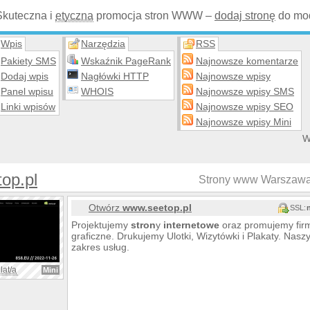
Skuteczna i
etyczna
promocja stron WWW –
dodaj stronę
do mod
Wpis
Narzędzia
RSS
Pakiety SMS
Wskaźnik PageRank
Najnowsze komentarze
Dodaj wpis
Nagłówki HTTP
Najnowsze wpisy
Panel wpisu
WHOIS
Najnowsze wpisy SMS
Linki wpisów
Najnowsze wpisy SEO
Najnowsze wpisy Mini
W
op.pl
Strony www Warszawa
Otwórz
www.seetop.pl
SSL:
Projektujemy
stron
y
internetowe
oraz promujemy firmy
graficzne. Drukujemy Ulotki, Wizytówki i Plakaty. Nas
zakres usług.
lat/a
Mini