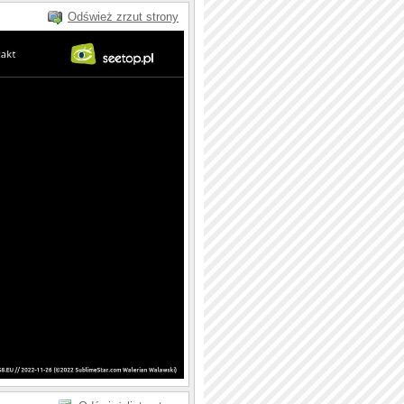
Odśwież zrzut strony