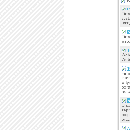
K
P
Firm
syst
utrz
s
Firm
wspo
T
Webm
Web
T
Firm
inte
w ty
port
praw
s
Chce
zapr
boga
oraz
A