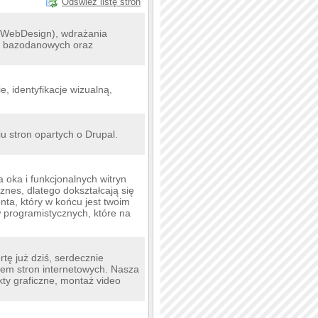
Odśwież listę stron
 (WebDesign), wdrażania
ji bazodanowych oraz
, identyfikacje wizualną,
 stron opartych o Drupal.
 oka i funkcjonalnych witryn
nes, dlatego dokształcają się
nta, który w końcu jest twoim
 programistycznych, które na
tę już dziś, serdecznie
iem stron internetowych. Nasza
ty graficzne, montaż video