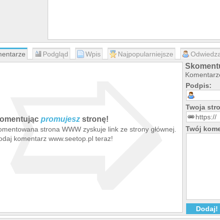
➯
entarze
Podgląd
Wpis
Najpopularniejsze
Odwiedza
Skomentu
Komentarze
Podpis:
Twoja st
omentując
promujesz
stronę!
Twój kome
omentowana strona WWW zyskuje link ze strony głównej.
odaj komentarz www.seetop.pl teraz!