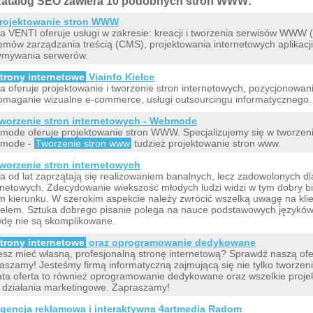
atalog SEO zawiera 10 podobnych stron WWW:
rojektowanie stron WWW
a VENTI oferuje usługi w zakresie: kreacji i tworzenia serwisów WWW
emów zarządzania treścią (CMS), projektowania internetowych aplikac
ymywania serwerów.
trony internetowe
Viainfo Kielce
a oferuje projektowanie i tworzenie stron internetowych, pozycjonowanie
maganie wizualne e-commerce, usługi outsourcingu informatycznego.
worzenie stron internetowych - Webmode
ode oferuje projektowanie stron WWW. Specjalizujemy się w tworzeniu
mode -
Tworzenie stron www
tudzież projektowanie stron www.
worzenie stron internetowych
a od lat zaprzątają się realizowaniem banalnych, lecz zadowolonych dla
rnetowych. Zdecydowanie wiekszość młodych ludzi widzi w tym dobry biz
m kierunku. W szerokim aspekcie należy zwrócić wszelką uwagę na klie
felem. Sztuka dobrego pisanie polega na nauce podstawowych języków
dę nie są skomplikowane.
trony internetowe
oraz oprogramowanie dedykowane
sz mieć własną, profesjonalną stronę internetową? Sprawdź naszą ofer
aszamy! Jesteśmy firmą informatyczną zajmującą się nie tylko tworzen
ta oferta to również oprogramowanie dedykowane oraz wszelkie projek
 działania marketingowe. Zapraszamy!
gencja reklamowa i interaktywna 4artmedia Radom