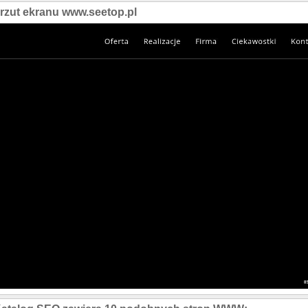
rzut ekranu www.seetop.pl