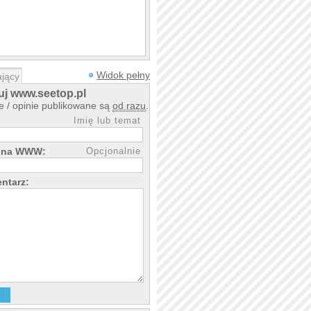
Widok pełny
jący
j www.seetop.pl
 / opinie publikowane są
od razu
.
Imię lub temat
rona WWW:
Opcjonalnie
ntarz: