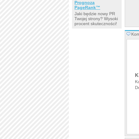
Prognoza
PageRank™
Jaki będzie nowy PR
Twojej strony? Wysoki
procent skuteczności!
Kom
K
K
D