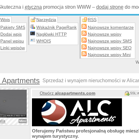
Skuteczna i
etyczna
promocja stron WWW –
dodaj stronę
do mod
Wpis
Narzędzia
RSS
Pakiety SMS
Wskaźnik PageRank
Najnowsze komentarze
Dodaj wpis
Nagłówki HTTP
Najnowsze wpisy
Panel wpisu
WHOIS
Najnowsze wpisy SMS
Linki wpisów
Najnowsze wpisy SEO
Najnowsze wpisy Mini
W
 Apartments
Sprzedaż i wynajem nieruchomości w Alicant
Otwórz
alcapartments.com
SSL:
at/a
Mini
Oferujemy Państwu profesjonalną obsługę mies
wynajem turystyczny.