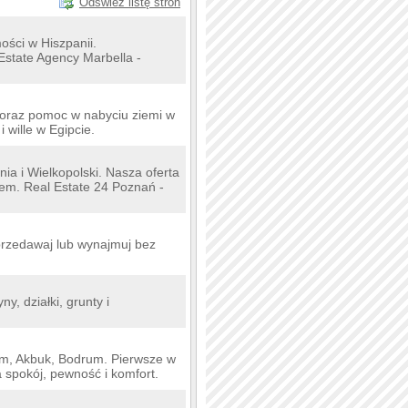
Odśwież listę stron
ości w Hiszpanii.
Estate Agency Marbella -
 oraz pomoc w nabyciu ziemi w
 wille w Egipcie.
ia i Wielkopolski. Nasza oferta
jem. Real Estate 24 Poznań -
przedawaj lub wynajmuj bez
, działki, grunty i
im, Akbuk, Bodrum. Pierwsze w
 spokój, pewność i komfort.