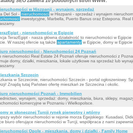
atalog SEO zawiera 10 podobnych stron WWW:
ieruchomości w Hiszpanii - wynajem, sprzedaż
a Del Sol -
nieruchomosci
w Hiszpanii - sprzedaż i wynajem nieruchom
ruchomosci
inwestycyjne, Marbella, Puerto Banus oraz Estepona. Real 
raszamy.
erazEgipt - nieruchomości w Egipcie
cja TerazEgipt - nasza główna działalność to nieruchomości w Egipcie
cie. W naszej ofercie są także
apartamenty
w Egipcie, domy w Egipcie i
iuro nieruchomości - Nieruchomości 24 Poznań
o nieruchomości Real Estate 24 Poznań oferuje nieruchomości z Poznan
muje domy, działki, mieszkania, lokale użytkowe na sprzedaż lub wyna
raszamy.
ieszkania Szczecin
zkania w Szczecinie, nieruchomości Szczecin - portal ogłoszeniowy. S
izji! Znajdą tutaj Państwo ofertę mieszkań ze Szczecina i okolic.
iuro nieruchomości Poznań - Immobilien
ednictwo, wynajem, sprzedaż: domy, mieszkania, biura, sklepy, magazyny
uchomości komercyjne w Poznaniu i Wielkopolsce.
omy w słonecznej Turcji rynek pierwotny i wtórny
epszy wybór nieruchomości w rejonie morza Egejskiego: Kusadasi, Did
ce biuro oferujące nieruchomości w Turcji, współpraca z nami zapewnia
ieruchomości Opole - mieszkania, domy i działki - Family Home