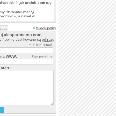
lach takich jak
arbinb.com
czy
iamy
uzyskanie licencji
i ręczników
, a nawet w
 wynajem
.
lskim, hiszpańskim, polskim
.
Widok pełny
jący
out zwracamy depozyt.
j alcapartments.com
 / opinie publikowane są
od razu
.
Imię lub temat
rona WWW:
Opcjonalnie
ntarz: