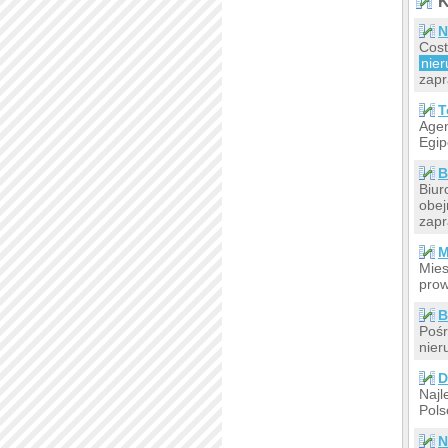
K
N
Cost
nie
zap
T
Agen
Egip
B
Biur
obej
zap
M
Mies
prow
B
Pośr
nier
D
Najl
Pols
N