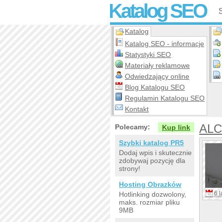
Katalog SEO
Katalog
Katalog SEO - informacje
Statystyki SEO
Materiały reklamowe
Odwiedzający online
Blog Katalogu SEO
Regulamin Katalogu SEO
Kontakt
ALC
Polecamy:
Kup link
Szybki katalog PR5
Dodaj wpis i skutecznie
zdobywaj pozycję dla
strony!
Hosting Obrazków
6 l
Hotlinking dozwolony,
maks. rozmiar pliku
9MB