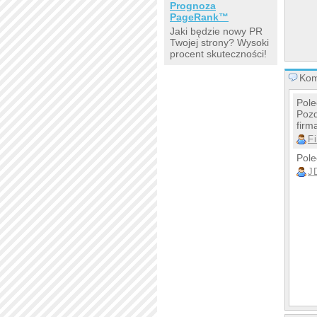
Prognoza
PageRank™
Jaki będzie nowy PR
Twojej strony? Wysoki
procent skuteczności!
Kom
Pole
Poz
firm
F
Pole
J