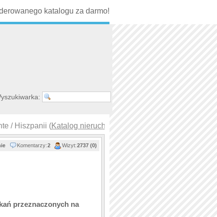
erowanego katalogu za darmo!
yszukiwarka:
e / Hiszpanii (
Katalog nieruchomości
)
nie
Komentarzy:
2
Wizyt:
2737 (0)
zkań przeznaczonych na