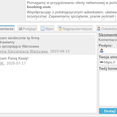
Pomagamy w przygotowaniu oferty reklamowej w porta
booking.com
.
Współpracując z
polskojęzycznym adwokatem
, ułatw
turystycznej
. Zapewniamy
sprzątanie, pranie pościeli 
urządzaniu nowo zakupionych apartamentów pod
Przeprowadzamy check in nowych gości w języku angie
entarze
Podgląd
Wpis
Najpopularniejsze
Odwiedza
Pobieramy wg potrzeb
kaucje i po weryfikacji stanu faktycznego przy check 
Skomentu
cam serdecznie tę firmę.
Komentarze
Serdecznie zapraszamy do kontaktu.
drawiamy
Podpis:
a sprzątająca Warszawa
irma Sprzątająca Warszawa
, 2023-09-13
Twoja st
cam Panią Kasię!
DK
, 2020-07-17
Twój kome