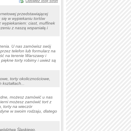
Odśwież listę stron
ernetowej przedstawiającej
 się w wypiekaniu tortów
 wypiekaniem: ciast, muffinek
czeniu z naszą wspaniałą i
zenia. U nas zamówisz swój
przez telefon lub formularz na
ść na terenie Warszawy i
piękne torty robimy i uwież są
inowe, torty okolicznościowe,
 kształtach...
nudne, możesz zamówić u nas
kierni możesz zamówić tort z
, torty na wieczór
jedyne w swoim rodzaju, dlatego
ewództwa Śląskiego,