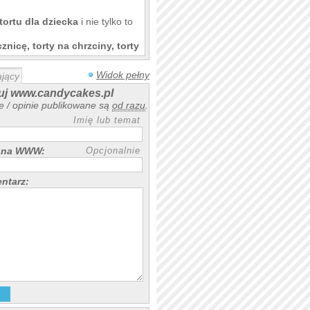
tortu dla dziecka
i nie tylko to
cznicę, torty na chrzciny, torty
ania się w ofertą naszej
 nadzienie owocowe
Widok pełny
jący
icie samodzielnie, a dzieci się
maki tortów. Realizujemy
j www.candycakes.pl
nia zlokalizowana jest na
 / opinie publikowane są
od razu
.
ętnie realizujemy też
Imię lub temat
ej Kępy
rona WWW:
Opcjonalnie
ntarz: