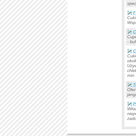
spec
F
Cuki
Wsp
C
Cupc
- bu
C
Cuki
okol
Używ
chle
min.
T
Ofer
jang
P
Wita
niep
zado