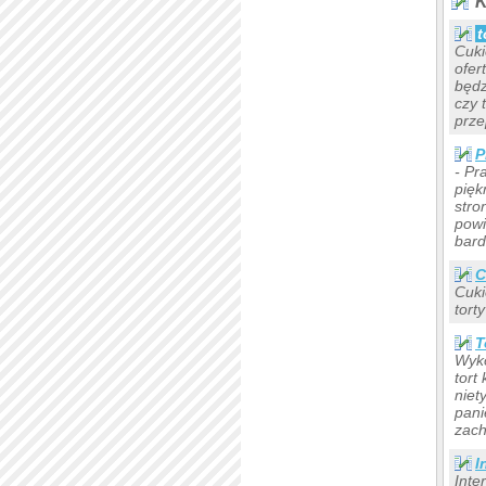
K
t
Cuki
ofer
będz
czy 
prze
P
- Pr
pięk
stro
powi
bar
C
Cuki
tort
T
Wyko
tort
niet
pani
zach
I
Inte