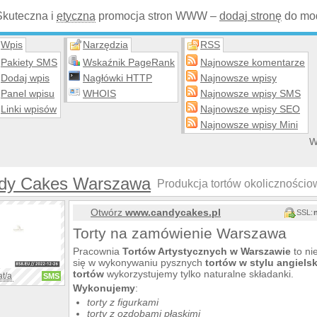
Skuteczna i
etyczna
promocja stron WWW –
dodaj stronę
do mod
Wpis
Narzędzia
RSS
Pakiety SMS
Wskaźnik PageRank
Najnowsze komentarze
Dodaj wpis
Nagłówki HTTP
Najnowsze wpisy
Panel wpisu
WHOIS
Najnowsze wpisy SMS
Linki wpisów
Najnowsze wpisy SEO
Najnowsze wpisy Mini
W
dy Cakes Warszawa
Produkcja tortów okoliczności
Otwórz
www.candycakes.pl
SSL:
Torty na zamówienie Warszawa
Pracownia
Tortów Artystycznych w Warszawie
to ni
się w wykonywaniu pysznych
tortów w stylu angiels
tortów
wykorzystujemy tylko naturalne składanki.
at/a
SMS
Wykonujemy
:
torty z figurkami
torty z ozdobami płaskimi