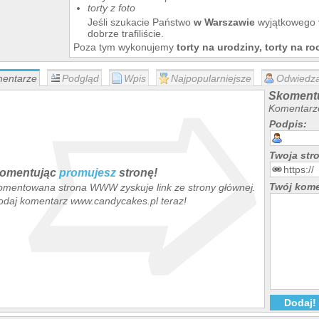
torty z foto
Jeśli szukacie Państwo
w Warszawie
wyjątkowego
➯
dobrze trafiliście.
Poza tym wykonujemy
torty na urodziny, torty na ro
na wesele lub inną okoliczność
zapraszam do zapozn
pracowni. W
tortach dla dzieci
szczególnie polecamy
entarze
Podgląd
Wpis
Najpopularniejsze
Odwiedza
(truskawkowe lub malinowe) które od wyknujemy całkow
nimi wprost zajadają. Oczywiście mamy również inne s
Skomentu
zamówienia w Warszawie
i okolicach. Nasza pracowa
Komentarze
Pradze Południe
czyli blisko
Centrum Warszawy
. Ch
Podpis:
zamówienia z
Gocławia, Mokotowa, Ochoty i Saski
Przykłady realizacji:
Twoja st
Tort na chrzciny Warszawa
omentując
promujesz
stronę!
Tort dla dzieci Warszawa
Twój kome
omentowana strona WWW zyskuje link ze strony głównej.
Tort na urodziny Warszawa
odaj komentarz www.candycakes.pl teraz!
Tort na wesele Warszawa
Opinie:
Serdecznie polecam, bardzo ładne i smaczne torty
-- Alicja
Smaczne i naturalne torty, polecam!
-- Tomek