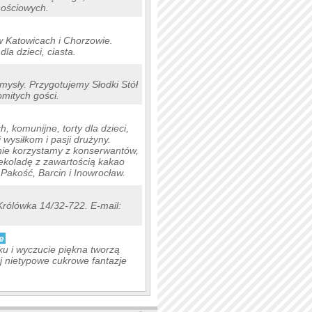
nościowych.
w Katowicach i Chorzowie.
la dzieci, ciasta.
zmysły. Przygotujemy Słodki Stół
omitych gości.
, komunijne, torty dla dzieci,
wysiłkom i pasji drużyny.
nie korzystamy z konserwantów,
ekoladę z zawartością kakao
Pakość, Barcin i Inowrocław.
 Królówka 14/32-722. E-mail:
e
u i wyczucie piękna tworzą
ej nietypowe cukrowe fantazje