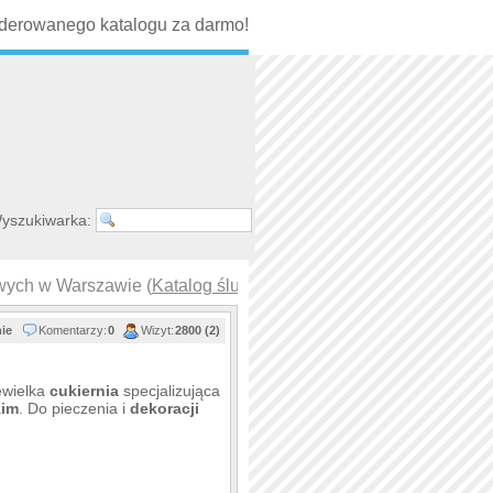
erowanego katalogu za darmo!
yszukiwarka:
owych w Warszawie (
Katalog ślub i wesele
)
nie
Komentarzy:
0
Wizyt:
2800 (2)
ewielka
cukiernia
specjalizująca
kim
. Do pieczenia i
dekoracji