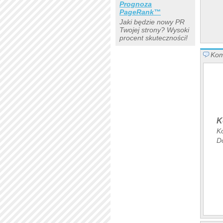
Prognoza
PageRank™
Jaki będzie nowy PR
Twojej strony? Wysoki
procent skuteczności!
Kom
K
K
D