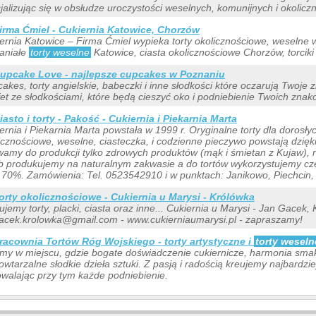
jalizując się w obsłudze uroczystości weselnych, komunijnych i okolicz
irma Ćmiel - Cukiernia Katowice, Chorzów
ernia Katowice – Firma Ćmiel wypieka torty okolicznościowe, weselne 
aniałe
torty weselne
Katowice, ciasta okolicznościowe Chorzów, torciki d
upcake Love - najlepsze cupcakes w Poznaniu
akes, torty angielskie, babeczki i inne słodkości które oczarują Twoje 
fet ze słodkościami, które będą cieszyć oko i podniebienie Twoich znak
iasto i torty - Pakość - Cukiernia i Piekarnia Marta
ernia i Piekarnia Marta powstała w 1999 r. Oryginalne torty dla dorosłych
icznościowe, weselne, ciasteczka, i codzienne pieczywo powstają dzięki 
amy do produkcji tylko zdrowych produktów (mąk i śmietan z Kujaw), 
b produkujemy na naturalnym zakwasie a do tortów wykorzystujemy cz
 70%. Zamówienia: Tel. 0523542910 i w punktach: Janikowo, Piechcin, 
orty okolicznościowe - Cukiernia u Marysi - Królówka
ujemy torty, placki, ciasta oraz inne... Cukiernia u Marysi - Jan Gacek,
acek.krolowka@gmail.com - www.cukierniaumarysi.pl - zapraszamy!
racownia Tortów Róg Wojskiego - torty artystyczne i
torty weseln
my w miejscu, gdzie bogate doświadczenie cukiernicze, harmonia smak
owtarzalne słodkie dzieła sztuki. Z pasją i radością kreujemy najbardzi
walając przy tym każde podniebienie.