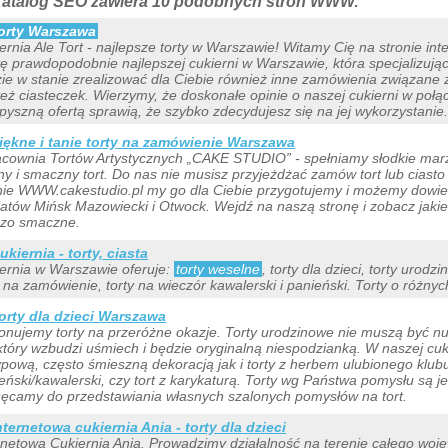
atalog SEO zawiera 10 podobnych stron WWW:
orty Warszawa
ernia Ale Tort - najlepsze torty w Warszawie! Witamy Cię na stronie int
tę prawdopodobnie najlepszej cukierni w Warszawie, która specjalizując
ie w stanie zrealizować dla Ciebie również inne zamówienia związane z
też ciasteczek. Wierzymy, że doskonałe opinie o naszej cukierni w połą
pyszną ofertą sprawią, że szybko zdecydujesz się na jej wykorzystanie.
iękne i tanie torty na zamówienie Warszawa
acownia Tortów Artystycznych „CAKE STUDIO” - spełniamy słodkie mar
ny i smaczny tort. Do nas nie musisz przyjeżdżać zamów tort lub ciasto 
nie WWW.cakestudio.pl my go dla Ciebie przygotujemy i możemy dowie
atów Mińsk Mazowiecki i Otwock. Wejdź na naszą stronę i zobacz jakie 
dzo smaczne.
ukiernia - torty, ciasta
ernia w Warszawie oferuje:
torty weselne
, torty dla dzieci, torty urodz
y na zamówienie, torty na wieczór kawalerski i panieński. Torty o różnych
orty dla dzieci Warszawa
nujemy torty na przeróżne okazje. Torty urodzinowe nie muszą być 
 który wzbudzi uśmiech i będzie oryginalną niespodzianką. W naszej cu
ypową, często śmieszną dekoracją jak i torty z herbem ulubionego klubu
eński/kawalerski, czy tort z karykaturą. Torty wg Państwa pomysłu są 
ęcamy do przedstawiania własnych szalonych pomysłów na tort.
nternetowa cukiernia Ania - torty dla dzieci
rnetowa Cukiernia Ania. Prowadzimy działalność na terenie całego woj