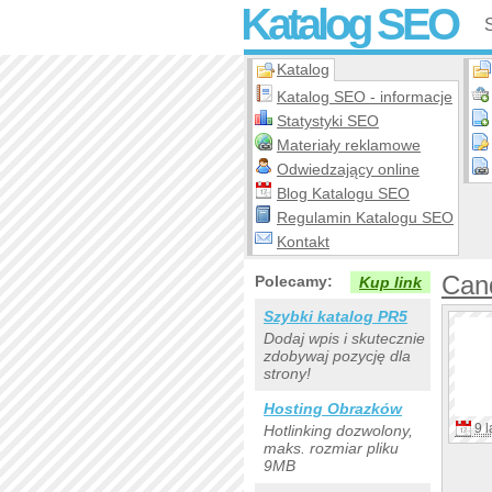
Katalog SEO
Katalog
Katalog SEO - informacje
Statystyki SEO
Materiały reklamowe
Odwiedzający online
Blog Katalogu SEO
Regulamin Katalogu SEO
Kontakt
Can
Polecamy:
Kup link
Szybki katalog PR5
Dodaj wpis i skutecznie
zdobywaj pozycję dla
strony!
Hosting Obrazków
9 l
Hotlinking dozwolony,
maks. rozmiar pliku
9MB