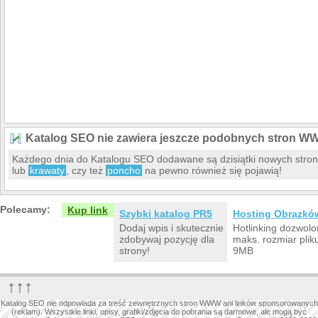
Katalog SEO nie zawiera jeszcze podobnych stron W
Każdego dnia do Katalogu SEO dodawane są dzisiątki nowych str
lub
krawaty
, czy też
poncho
na pewno również się pojawią!
Polecamy:
Kup link
Szybki katalog PR5
Hosting Obrazkó
Dodaj wpis i skutecznie
Hotlinking dozwolo
zdobywaj pozycję dla
maks. rozmiar plik
strony!
9MB
↑↑↑
Katalog SEO nie odpowiada za treść zewnętrznych stron WWW ani linków sponsorowanych
(reklam). Wszystkie linki, opisy, grafiki/zdjęcia do pobrania są darmowe, ale mogą być