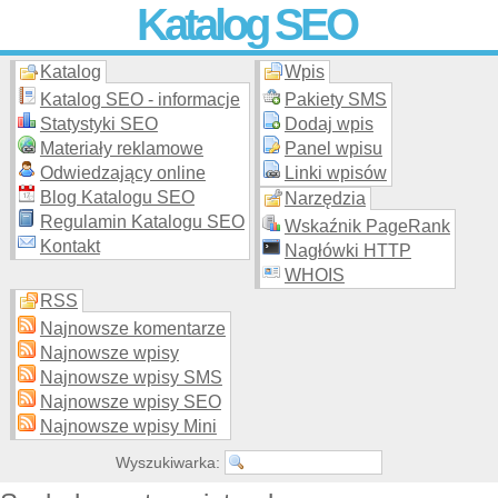
Katalog SEO
Katalog
Wpis
Skuteczna i
etyczna
promocja stron WWW –
dodaj stronę
do
moderowanego katalogu za darmo!
Katalog SEO - informacje
Pakiety SMS
Statystyki SEO
Dodaj wpis
Materiały reklamowe
Panel wpisu
Odwiedzający online
Linki wpisów
Blog Katalogu SEO
Narzędzia
Regulamin Katalogu SEO
Wskaźnik PageRank
Kontakt
Nagłówki HTTP
WHOIS
RSS
Najnowsze komentarze
Najnowsze wpisy
Najnowsze wpisy SMS
Najnowsze wpisy SEO
Najnowsze wpisy Mini
Wyszukiwarka: