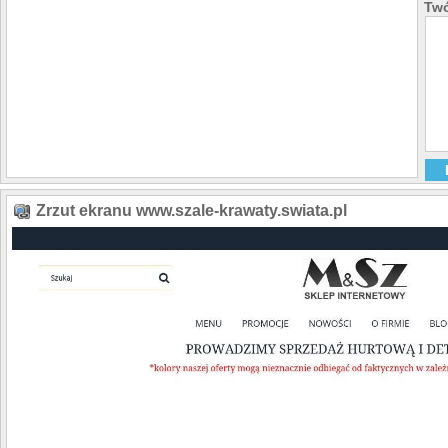
Twó
Zrzut ekranu www.szale-krawaty.swiata.pl