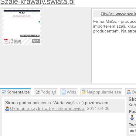
Szale-krawaty.swiata.pl
Otwórz
www.szale
Firma M&Sz - producen
importerem szali, kra
producentem. Na stron
17 lat/a
Mini
Komentarze
Podgląd
Wpis
Najpopularniejsze
O
Sko
Strona godna polecenia. Warta wejścia :) pozdrawiam
Kom
Oklejanie szyb i witryn Skierniewice
, 2014-04-06
Pod
Two