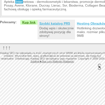
Apteka
Inter
netowa - dermokosmetyki i lekarstwa, promocje dermo
Posay, Avene, Klorane, Ducray, Lierac, Svr, Bioderma, Collagen Bea
fachową obsługę i opieką farmaceutyczną.
Polecamy:
Kup link
Szybki katalog PR5
Hosting Obrazkó
Dodaj wpis i skutecznie
Hotlinking dozwolo
zdobywaj pozycję dla
maks. rozmiar plik
strony!
9MB
↑↑↑
Katalog SEO nie odpowiada za treść zewnętrznych stron WWW ani linków sponsorowanych
(reklam). Wszystkie linki, opisy, grafiki/zdjęcia do pobrania są darmowe, ale mogą być
nieaktualne. Odwiedzając Katalog SEO akceptujesz jego regulamin. Copyright © 2006-2026
Sublime
★
Star.com Walerian Walawski
.