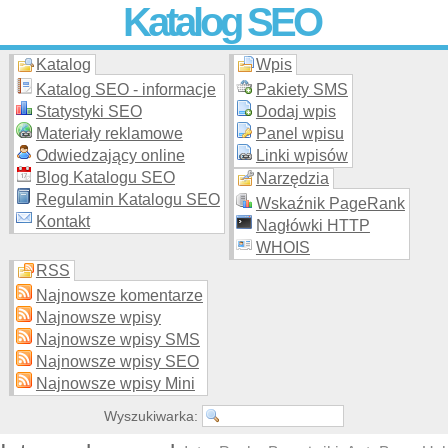
Katalog SEO
Katalog
Wpis
Skuteczna i
etyczna
promocja stron WWW –
dodaj stronę
do
moderowanego katalogu za darmo!
Katalog SEO - informacje
Pakiety SMS
Statystyki SEO
Dodaj wpis
Materiały reklamowe
Panel wpisu
Odwiedzający online
Linki wpisów
Blog Katalogu SEO
Narzędzia
Regulamin Katalogu SEO
Wskaźnik PageRank
Kontakt
Nagłówki HTTP
WHOIS
RSS
Najnowsze komentarze
Najnowsze wpisy
Najnowsze wpisy SMS
Najnowsze wpisy SEO
Najnowsze wpisy Mini
Wyszukiwarka: