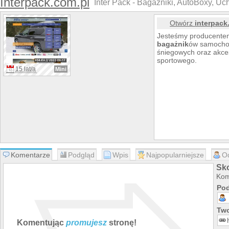
Interpack.com.pl
Inter Pack - Bagażniki, AutoBoxy, U
Otwórz
interpack
Jesteśmy producentem
bagażnik
ów samocho
śniegowych oraz akce
sportowego.
15 lat/a
Mini
Komentarze
Podgląd
Wpis
Najpopularniejsze
O
Sko
Kom
Pod
Two
Komentując
promujesz
stronę!