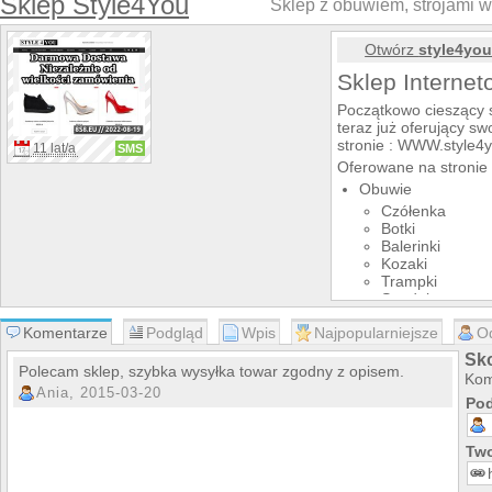
Sklep Style4You
Sklep z obuwiem, strojami wi
Otwórz
style4you
Sklep Interne
Początkowo cieszący s
teraz już oferujący sw
stronie : WWW.style4y
11 lat/a
SMS
Oferowane na stronie 
Obuwie
Czółenka
Botki
Balerinki
Kozaki
Trampki
Sandały
Klapki
Komentarze
Podgląd
Wpis
Najpopularniejsze
O
Stroje wizytowe
Sukienki
Sko
Polecam sklep, szybka wysyłka towar zgodny z opisem.
Żakiety
Kom
Spodnie
Ania, 2015-03-20
Pod
Biżuteria pozłacan
Wciąż poszerzająca się
kurs na przyszłość. Z
Two