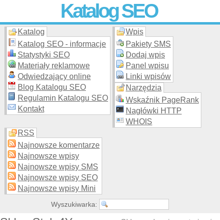
Katalog SEO
Katalog
Wpis
Skuteczna i
etyczna
promocja stron WWW –
dodaj stronę
do
moderowanego katalogu za darmo!
Katalog SEO - informacje
Pakiety SMS
Statystyki SEO
Dodaj wpis
Materiały reklamowe
Panel wpisu
Odwiedzający online
Linki wpisów
Blog Katalogu SEO
Narzędzia
Regulamin Katalogu SEO
Wskaźnik PageRank
Kontakt
Nagłówki HTTP
WHOIS
RSS
Najnowsze komentarze
Najnowsze wpisy
Najnowsze wpisy SMS
Najnowsze wpisy SEO
Najnowsze wpisy Mini
Wyszukiwarka: