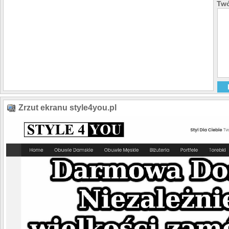
Twó
Zrzut ekranu style4you.pl