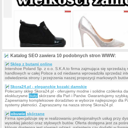
Katalog SEO zawiera 10 podobnych stron WWW:
Sklep z butami online
Intershoe Poland Sp. z o.o. S.K.A.to firma zajmująca się sprzedaż
handlowych w całej Polsce a od niedawna wprowadziła sprzedaż in
odwiedzenia strony i przejrzenia naszej propozycji markowych butów
Skora24.pl - eleganckie kozaki damskie
Polecamy sklep Skora24.pl - oferujemy modne i solidne czółenka d
ekskluzywne
buty
skórzane dla Pań i Panów. Gwarantujemy szybką r
Zapewniamy kompleksowe doradztwo w wyborze najlepszego dla Pa
systemy płatności. Zapraszamy na nasza stronę Skora24.pl.
obuwie
skórzane
Firma specjalizuje się w realizowaniu profesjonalnych usług przy d
wysokiej jakości oraz stylowych butów. Oferta dostępna jest za poś
którym dostępna jest również odzież, galanteria czy dodatki w formie