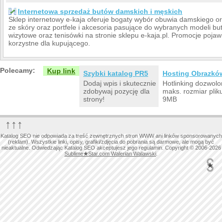
Internetowa sprzedaż butów damskich i męskich
Sklep internetowy e-kaja oferuje bogaty wybór obuwia damskiego 
ze skóry oraz portfele i akcesoria pasujące do wybranych modeli 
wizytowe oraz tenisówki na stronie sklepu e-kaja.pl. Promocje pojaw
korzystne dla kupującego.
Polecamy:
Kup link
Szybki katalog PR5
Hosting Obrazkó
Dodaj wpis i skutecznie
Hotlinking dozwolo
zdobywaj pozycję dla
maks. rozmiar plik
strony!
9MB
↑↑↑
Katalog SEO nie odpowiada za treść zewnętrznych stron WWW ani linków sponsorowanych
(reklam). Wszystkie linki, opisy, grafiki/zdjęcia do pobrania są darmowe, ale mogą być
nieaktualne. Odwiedzając Katalog SEO akceptujesz jego regulamin. Copyright © 2006-2026
Sublime
★
Star.com Walerian Walawski
.