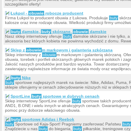
szczegółami oferty!
Łukpol -
obuwie
robocze producent
Firma Łukpol to producent obuwia z Łukowa. Produkuje
buty
skórz
kalosze oraz inne rodzaje obuwia. Wielkość produkcji firmy umożliw
buty
damskie,
buty
skórzane,
obuwie
damskie
Nasz sklep internetowy oferuje
buty
damskie skórzane i nie tylko, a
akcesoria bez których kobieta nie powinna wychodzić z domu. Rewe
Sklep z
obuwie
m markowym i galanterią szkórzaną
Sklep internetowy z
obuwie
m markowym i galanterią skórzaną. Of
obuwia, torebek i portfeli skórzanych głównych marek polskich i za
Jakość naszych produktów jest bardzo wysoka. Towar dostarczamy 
zawierający najświeższe informacje ze świata mody oraz współpra
buty
Nike
buty
sportowe najlepszych marek na świecie: Nike, Adidas, Puma, 
sklepie oferujemy w cenach zdecydowanie niższych niż w sklepach t
SportLine
buty
sportowe w dobrych cenach
Sklep internetowy SportLine oferuje
buty
sportowe takich producent
AND1, B.ONE i wielu innych w atrakcyjnych cenach. Gwarantujemy sz
pomoc przy doborze właściwego obuwia.
buty
sportowe Adidas i Reebok
buty
Sportowe od Kaja-Sport! Pragniemy zaoferować Państwu
buty
Znajdziecie u nas
buty
do biegania,
buty
piłkarskie, treningowe czy