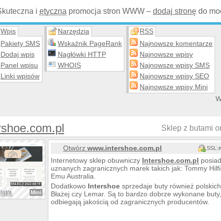
Skuteczna i
etyczna
promocja stron WWW –
dodaj stronę
do mod
Wpis
Narzędzia
RSS
Pakiety SMS
Wskaźnik PageRank
Najnowsze komentarze
Dodaj wpis
Nagłówki HTTP
Najnowsze wpisy
Panel wpisu
WHOIS
Najnowsze wpisy SMS
Linki wpisów
Najnowsze wpisy SEO
Najnowsze wpisy Mini
W
rshoe.com.pl
Sklep z butami on
Otwórz
www.intershoe.com.pl
SSL:
Internetowy sklep obuwniczy
Intershoe.com.pl
posiad
uznanych zagranicznych marek takich jak: Tommy Hilfi
Emu Australia.
Dodatkowo
Intershoe
sprzedaje buty również polskic
lat/a
Mini
Błażej czy Lemar. Są to bardzo dobrze wykonane buty
odbiegają jakością od zagranicznych producentów.