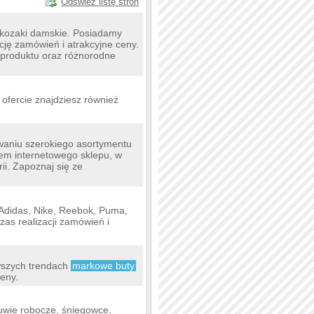
Odśwież listę stron
 kozaki damskie. Posiadamy
ję zamówień i atrakcyjne ceny.
produktu oraz różnorodne
ofercie znajdziesz również
owaniu szerokiego asortymentu
wem internetowego sklepu, w
ii. Zapoznaj się ze
 Adidas, Nike, Reebok, Puma,
as realizacji zamówień i
owszych trendach
markowe buty
eny.
uwie robocze, śniegowce,