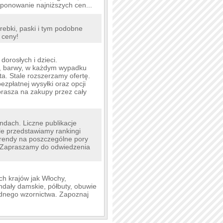
oponowanie najniższych cen...
orebki, paski i tym podobne
 ceny!
orosłych i dzieci.
in, barwy, w każdym wypadku
ta. Stale rozszerzamy ofertę.
zpłatnej wysyłki oraz opcji
rasza na zakupy przez cały
ndach. Liczne publikacje
ale przedstawiamy rankingi
trendy na poszczególne pory
. Zapraszamy do odwiedzenia
h krajów jak Włochy,
andały damskie, półbuty, obuwie
odnego wzornictwa. Zapoznaj