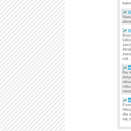
kalo
B
Nasz
akce
B
Buty
Udos
zacz
Atra
zwro
rok..
m
Na n
doty
obuw
roku
nasz
s
Firm
Hisz
dla 
się 