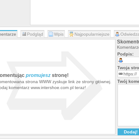
➯
entarze
Podgląd
Wpis
Najpopularniejsze
Odwiedza
Skomentu
Komentarze
Podpis:
Twoja st
omentując
promujesz
stronę!
Twój kome
omentowana strona WWW zyskuje link ze strony głównej.
odaj komentarz www.intershoe.com.pl teraz!