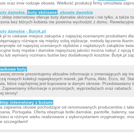
sze oraz inne rodzaje obuwia. Wielkość produkcji firmy umożliwia zapr
uty damskie,
buty skórzane
, obuwie damskie
 sklep internetowy oferuje buty damskie skórzane i nie tylko, a także t
soria bez których kobieta nie powinna wychodzić z domu. Rewelacyjne
uty damskie - Butyk.pl
k.pl to ciekawe miejsce zakupów z najwyżej ocenianymi produktami dla d
tępniający różniące się między sobą stylizacje, metody łączenia tkan
erpnięte od najwyżej ocenianych stylistów z najdalszych zakątków świa
kcyjne buty męskie i damskie najwyższej jakości można nabyć z opcją be
tu lub wymiany rozmiaru butów bez dodatkowych kosztów. Butyk.pl zap
.
arkowe buty
aszej stronie prezentujemy aktualne informacje o zmieniających się tre
czą nowych kolekcji największych marek, jak Puma, Aldo, Ecco, itd. St
ia, które najchętniej jest kupowane w danym okresie. Przedstawiamy 
. Zapewniamy informacje o promocjach, wyprzedażach oraz rabatach
ej strony!
klep internetowy z butami
a zapewnia obuwie pochodzące od renomowanych producentów z takic
pania, Portugalia. Oferta obejmuje botki damskie, pantofle, baleriny, s
dzieci w różnym wieku realizowane z wykorzystaniem oryginalnego, m
ze szczegółami!