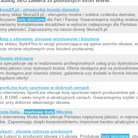
atalog SEO zawiera 10 podobnych stron WWW:
kora24.pl - eleganckie kozaki damskie
camy sklep Skora24.pl - oferujemy modne i solidne czółenka damskie,
kluzywne
buty skórzane
dla Pań i Panów. Gwarantujemy szybką realizac
wniamy kompleksowe doradztwo w wyborze najlepszego dla Państwa 
emy płatności. Zapraszamy na nasza stronę Skora24.pl.
klep z obuwiem, strojami wizytowymi i biżuterią
ta sklepu Style4You to wciąż poszerzająca się gama wzorów obuwia, w 
kcje strojów wizytowych oraz biżuterii pozłacanej.
buwie skórzane
a specjalizuje się w realizowaniu profesjonalnych usług przy dystrybu
kiej jakości oraz stylowych butów. Oferta dostępna jest za pośrednict
ym dostępna jest również odzież, galanteria czy dodatki w formie biżuter
egółami oferty!
portLine buty sportowe w dobrych cenach
p internetowy SportLine oferuje buty sportowe takich producentów jak:
, B.ONE i wielu innych w atrakcyjnych cenach. Gwarantujemy szybki cz
c przy doborze właściwego obuwia.
oda Italia -
markowe buty
Włoskie
p internetowy Moda Italia oferuje Państwu najwyższej jakości, w najn
kie. Zapewniając dzięki bezpośredniemu importowi bardzo atrakcyjne c
ukpol - obuwie robocze producent
a Łukpol to producent obuwia z Łukowa. Produkuje
buty skórzane
, ob