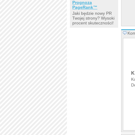
Prognoza
PageRank™
Jaki będzie nowy PR
Twojej strony? Wysoki
procent skuteczności!
Kom
K
K
D