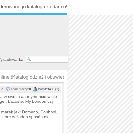
erowanego katalogu za darmo!
yszukiwarka:
line (
Katalog odzież i obuwie
)
nie
Komentarzy:
0
Wizyt:
3490 (2)
a w swoim asortymencie wiele
ger, Lacoste, Fly London czy
h marek jak: Domeno, Conhpol,
, które w żaden sposób nie