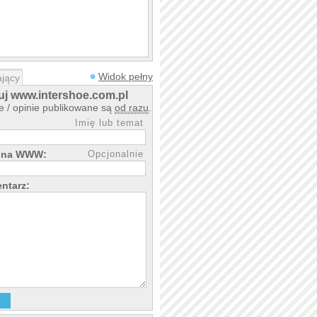
Widok pełny
jący
j www.intershoe.com.pl
 / opinie publikowane są
od razu
.
Imię lub temat
rona WWW:
Opcjonalnie
ntarz: