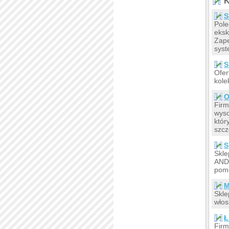
K
S
Pole
eks
Zape
syst
S
Ofer
kole
O
Firm
wyso
któr
szcz
S
Skle
AND1
pomo
M
Skle
włos
Ł
Firm