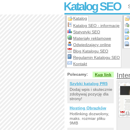
Katalog SEO
Katalog
Katalog SEO - informacje
Statystyki SEO
Materiały reklamowe
Odwiedzający online
Blog Katalogu SEO
Regulamin Katalogu SEO
Kontakt
Inte
Polecamy:
Kup link
Szybki katalog PR5
Dodaj wpis i skutecznie
zdobywaj pozycję dla
strony!
Hosting Obrazków
13 
Hotlinking dozwolony,
maks. rozmiar pliku
9MB