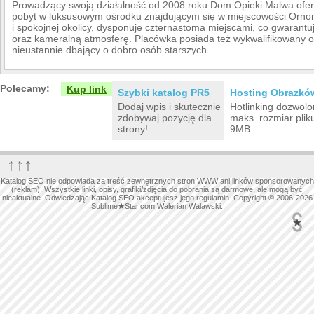
Prowadzący swoją działalność od 2008 roku Dom Opieki Malwa ofe
pobyt w luksusowym ośrodku znajdującym się w miejscowości Ornont
i spokojnej okolicy, dysponuje czternastoma miejscami, co gwarant
oraz kameralną atmosferę. Placówka posiada też wykwalifikowany 
nieustannie dbający o dobro osób starszych.
Polecamy:
Kup link
Szybki katalog PR5
Hosting Obrazkó
Dodaj wpis i skutecznie
Hotlinking dozwolo
zdobywaj pozycję dla
maks. rozmiar plik
strony!
9MB
↑↑↑
Katalog SEO nie odpowiada za treść zewnętrznych stron WWW ani linków sponsorowanych
(reklam). Wszystkie linki, opisy, grafiki/zdjęcia do pobrania są darmowe, ale mogą być
nieaktualne. Odwiedzając Katalog SEO akceptujesz jego regulamin. Copyright © 2006-2026
Sublime
★
Star.com Walerian Walawski
.