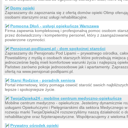
Domy opieki
Zapraszamy do zapoznania się z ofertą domów opieki Olimp oferują
osobami starszymi oraz usługi rehabilitacyjne.
Pomocna Dłoń - usługi opiekuńcze Warszawa
Firma zapewnia kompleksową i profesjonalną pomoc osobom starsz
przez doświadczony i kompetentny personel, który z zaangażowanie
powierzone czynności.
Pensjonat-podlipami.pl - dom spokojnej starości
Zapraszamy do Pensjonatu Pod Lipami – prywatnego ośrodka, całod
Powstaliśmy z myślą o osobach starszych które potrzebują miejsca g
jednocześnie będą mieli komfortowe warunki życia i najlepszą opie
Państwo zarówno pokoje jednoosobowe jak i apartamenty. Zaprasz
ofertą na www.pensjonat-podlipami.pl.
Starsi Rodzice - poradnik seniora
Portal internetowy, który pomaga oswoić starość swoich najbliższych.
lepsze i spokojniejsze życie.
TwojaOpieka24 - mobilne centrum medyczno-opiekuńcze
Mobilne centrum medyczno - opiekuńcze. Jesteśmy dynamicznie rozw
usługami Opiekuńczymi i Pielęgniarskimi dla sektora Medycznego 
rozwoju marki TwojaOpieka24 rozszerzyliśmy naszą działalność o do
rehabilitacyjne oraz fizjoterapeutyczne. Współpracujemy z wielom
Prywatny ośrodek opieki