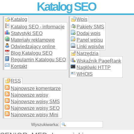
Katalog SEO
Katalog
Wpis
Skuteczna i
etyczna
promocja stron WWW –
dodaj stronę
do
moderowanego katalogu za darmo!
Katalog SEO - informacje
Pakiety SMS
Statystyki SEO
Dodaj wpis
Materiały reklamowe
Panel wpisu
Odwiedzający online
Linki wpisów
Blog Katalogu SEO
Narzędzia
Regulamin Katalogu SEO
Wskaźnik PageRank
Kontakt
Nagłówki HTTP
WHOIS
RSS
Najnowsze komentarze
Najnowsze wpisy
Najnowsze wpisy SMS
Najnowsze wpisy SEO
Najnowsze wpisy Mini
Wyszukiwarka: