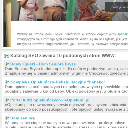
Katalog SEO zawiera 10 podobnych stron WWW:
Domy Opieki - Dom Seniora Bryza
Dom Seniora Bryza to dom opieki dla osób w podeszłym wieku, całod
Znajdujemy się w pasie nadmorskim w gminie Choczewo, zaledwie go
Kompleks Opiekuńczo-Rehabilitacyjny "Łebsko"
Dom opieki dla osób starszych i niepełnosprawnych i przewlekle chor
oddalony zaledwie 3 km od Łeby. Obiekt położony jest w otulinie S
Portal ludzi opiekuńczych - eOpiekuni.pl
eOpiekuni.pl to nowoczesny serwis ogłoszeń oraz system zbierania i
skierowany do osób poszukujących i oferujących usługi związane z o
Dom seniora
Witamy ciebie ciepło w naszym nowo postawionym, profesjonalnym 
w celu ulepszenia standardu egzystencji starszych ludzi, które są na