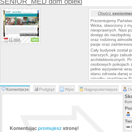
SENIOR_MED dom opieki
Otwórz
seniorme
Prezentujemy Państw
Wicka, stworzony z my
niesprawnych. Nasi p
dostęp do niezbędnej 
oraz rodzinną atmosf
11 lat/a
SMS
pasje oraz zaintereso
Cały budynek został 
starszych, jego zabud
architektonicznych. P
osobowych pokojach z
pełne wyżywienie wraz
stanu zdrowia danej o
ośrodku znajdziecie P
Komentarze
Podgląd
Wpis
Najpopularniejsze
O
Sk
Kom
Pod
Two
Komentując
promujesz
stronę!