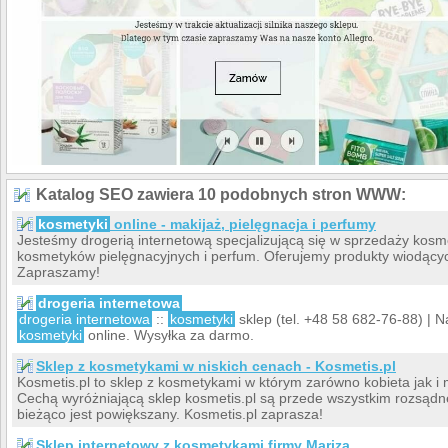
Katalog SEO zawiera 10 podobnych stron WWW:
kosmetyki
online - makijaż, pielęgnacja i perfumy
Jesteśmy drogerią internetową specjalizującą się w sprzedaży kosm
kosmetyków pielęgnacyjnych i perfum. Oferujemy produkty wiodący
Zapraszamy!
drogeria internetowa
drogeria internetowa
::
kosmetyki
sklep (tel. +48 58 682-76-88) | 
kosmetyki
online. Wysyłka za darmo.
Sklep z kosmetykami w niskich cenach - Kosmetis.pl
Kosmetis.pl to sklep z kosmetykami w którym zarówno kobieta jak i 
Cechą wyróżniającą sklep kosmetis.pl są przede wszystkim rozsądn
bieżąco jest powiększany. Kosmetis.pl zaprasza!
Sklep internetowy z kosmetykami firmy Mariza