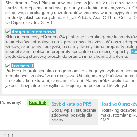
Sieć drogerii Dayli Plus stanowi miejsce, w jakim już dziś możesz z
bardzo dobrej cenie markowe perfumy dla kobiet oraz mężczyzn. Ob
sklepowej szeroką gamę dezodorantów, zestawy w atrakcyjnych cen
produkty takich cenionych marek, jak Adidas, Axe, C-Thru, Celine D
Old Spice, czy też STR8.
drogeria internetowa
Sklep internetowy eDrogeria24.pl oferuje szeroką gamę kosmetyków
kosmetyków naturalnych oraz produktów dla dzieci. W naszej drogeri
włosów, szampony i odżywki, balsamy, kremy i inne preparaty pielę
kosmetyczne, delikatne preparaty specjalnie dla dzieci, zapachy,
ko
produktową stanowią proszki do prania i inna chemia dla domu.
kosmetyki
Puderek to profesjonalna drogeria online z bogatym wyborem kosme
kompletnych zestawów do makijażu. Udostępniamy Państwu ponadt
na czele z korektorami, cieniami, różami. Mamy próbki wielu kosme
jakości. Bezpłatne przesyłki realizujemy od poziomu 150 złotych.
Polecamy:
Kup link
Szybki katalog PR5
Hosting Obrazkó
Dodaj wpis i skutecznie
Hotlinking dozwolo
zdobywaj pozycję dla
maks. rozmiar plik
strony!
9MB
↑↑↑