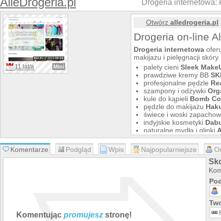
AlleDrogeria.pl
Drogeria internetowa: 
Otwórz
alledrogeria.pl
Drogeria on-line A
Drogeria internetowa
ofer
makijażu i pielęgnacji skóry.
11 lat/a
palety cieni
Sleek Make
Mini
prawdziwe kremy BB
SK
profesjonalne pędzle
Re
szampony i odżywki
Org
kule do kąpieli
Bomb Co
pędzle do makijażu
Hak
świece i woski zapacho
indyjskie kosmetyki
Dab
naturalne mydła i glinki
A
szczotki
Tangle Teezer
kosmetyki kolorowe
W7
Komentarze
Podgląd
Wpis
Najpopularniejsze
O
Sko
Kom
Pod
Two
Komentując
promujesz
stronę!