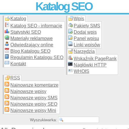
Katalog SEO
Katalog
Wpis
Skuteczna i
etyczna
promocja stron WWW –
dodaj stronę
do
moderowanego katalogu za darmo!
Katalog SEO - informacje
Pakiety SMS
Statystyki SEO
Dodaj wpis
Materiały reklamowe
Panel wpisu
Odwiedzający online
Linki wpisów
Blog Katalogu SEO
Narzędzia
Regulamin Katalogu SEO
Wskaźnik PageRank
Kontakt
Nagłówki HTTP
WHOIS
RSS
Najnowsze komentarze
Najnowsze wpisy
Najnowsze wpisy SMS
Najnowsze wpisy SEO
Najnowsze wpisy Mini
Wyszukiwarka: