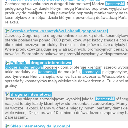
Zachęcamy do zakupów w drogerii internetowej Mariza
kosmetyki
.
pielęgnacji twarzy, dzięki którym mogą Państwo poprawić wygląd s
produkty do makijażu z całą pewnością poprawią mankamenty nasze
kosmetyków z linii Spa, dzięki którym z pewnością doświadczą Pa
relaksu.
Szeroka oferta kosmetyków i chemii gospodarczej
ZarzeccyDrogerie.pl to drogeria online z szeroką ofertą kosmetyków
ofercie posiadamy ponad 7000 produktów, więc każdy znajdzie coś d
dla kobiet mężczyn, produkty dla dzieci i alergików a także artykuły h
Wiele produktów znajduje się w atrakcyjnych, promocyjnych cenach
nowości. Starannie zapakowane przesyłki wysyłamy w ekspresowym t
Puderek -
drogeria internetowa
drogeria internetowa
puderek.com.pl oferuje klientom szeroki wybór
takie produkty jak
kosmetyki
do makijażu,
kosmetyki
pielęgnacyjne,
asortymencie klienci znajdą również liczne akcesoria. Właściciele dr
sprzedaży kosmetyków mają wieloletnie doświadczenie. Tu klienci m
gratisy.
drogeria internetowa
Jesteśmy sklepem sprzedającym wysokiej jakości
kosmetyki
różnego
nas jest to aby każdy klient był w stu procentach zadowolony. Mamy 
najwyższej jakości. Mamy w ofercie między innymi perfumy damskie, 
wiele więcej. Dzięki prawie 10 letniemu doświadczeniu zapewnimy b
Zapraszamy.
Sklep internetowy daily.com.pl