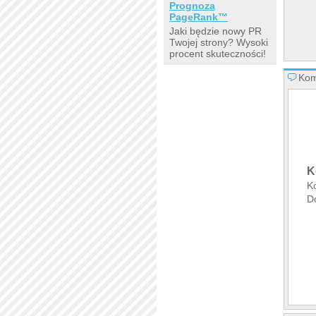
Prognoza
PageRank™
Jaki będzie nowy PR
Twojej strony? Wysoki
procent skuteczności!
Kom
K
K
D