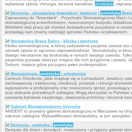
wybielanie zębów, chirurgia, leczenie kanałowe,
protetyka
, naprawy
Dentysta - stomatolog Amerident: implanty i
protetyka
Biel
Zapraszamy do "Amerident" - Przychodni Stomatologicznej Marii i 
stomatologiczną w komfortowym, nowoczesnym budynku zlokalizo
Wieloletni staż pracy jak również doświadczenie pozyskane w czas
pozwalają nam (mamy nadzieję) sprostać Państwu oczekiwaniom.
Stomatolog Brzeg Dolny - klinika i dentysta
Klinika stomatologiczna, w której zadowolenie pacjenta zawsze stoi
zdrowie zębów to ogromna odpowiedzialność. Stomatolodzy w klinic
dlatego nieustannie się doskonalą w ramach swojego zawodu. Tylko 
pacjentów pozwala stworzyć miejsce dla nich przyjemnie i pewne. J
Dolnym, miejsce gdzie poczujesz pełen profesjonalizm.
Stomatologia,
protetyka
i ortodoncja
Centrum Ortodentis, jakie znajduje się w Łomiankach, świadczy usłu
zachowawczej i estetycznej, ortodoncji, protetyki i chirurgii stomato
wyposażone w profesjonalny oraz nowoczesny sprzęt, pozwalający 
oraz dobranie potrzebnych zabiegów. Mogą skorzystać tu Państwo 
usuwania kamienia nazębnego, zwalczania próchnicy i leczenia ka
Gabinet Stomatologiczny Ursynów
ANIDENT to prywatny gabinet stomatologiczny w Warszawie na Urs
zakresie zabiegów. Wykwalifikowani stomatolodzy, w tym specjaliści.
Dentysta - estetyka i
protetyka
Dentysta dla dzieci i dorosłych, nowoczesny i przyjazny gabinet sto