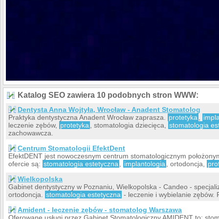
Katalog SEO zawiera 10 podobnych stron WWW:
Dentysta Anna Wojtyła, Wrocław - Anadent Stomatolog
Praktyka dentystyczna Anadent Wrocław zaprasza.
protetyka
,
impl
leczenie zębów,
protetyka
, stomatologia dziecięca,
stomatologia es
zachowawcza.
Centrum Stomatologii EfektDent
EfektDENT jest nowoczesnym centrum stomatologicznym położonym
ofercie są:
stomatologia estetyczna
,
implantologia
, ortodoncja,
pro
Wielkopolska
Gabinet dentystyczny w Poznaniu, Wielkopolska - Candeo - specjaliz
ortodoncja.
stomatologia estetyczna
- leczenie i wybielanie zębów. 
Amident - leczenie zębów - stomatolog Warszawa
Oferowane usługi przez Gabinet Stomatologiczny AMIDENT to: stoma