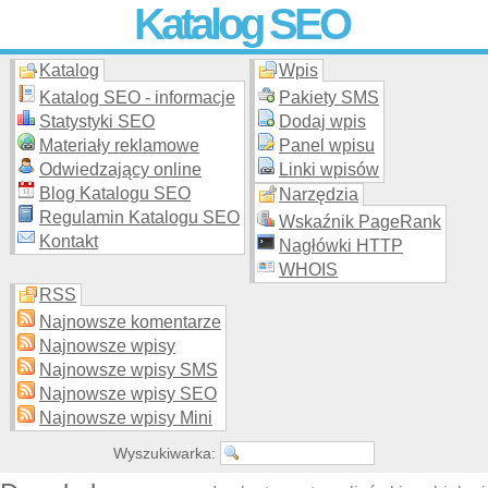
Katalog SEO
Katalog
Wpis
Skuteczna i
etyczna
promocja stron WWW –
dodaj stronę
do
moderowanego katalogu za darmo!
Katalog SEO - informacje
Pakiety SMS
Statystyki SEO
Dodaj wpis
Materiały reklamowe
Panel wpisu
Odwiedzający online
Linki wpisów
Blog Katalogu SEO
Narzędzia
Regulamin Katalogu SEO
Wskaźnik PageRank
Kontakt
Nagłówki HTTP
WHOIS
RSS
Najnowsze komentarze
Najnowsze wpisy
Najnowsze wpisy SMS
Najnowsze wpisy SEO
Najnowsze wpisy Mini
Wyszukiwarka: