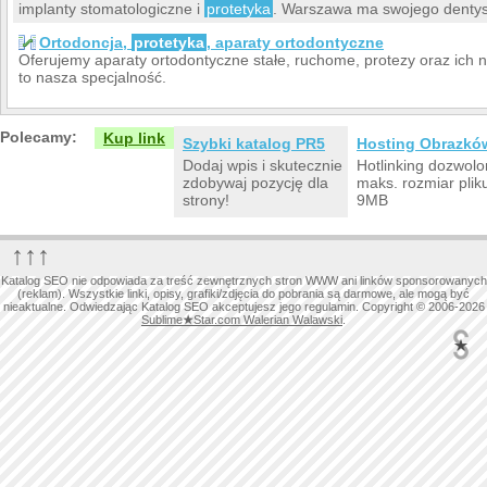
implanty stomatologiczne i
protetyka
. Warszawa ma swojego dentys
Ortodoncja,
protetyka
, aparaty ortodontyczne
Oferujemy aparaty ortodontyczne stałe, ruchome, protezy oraz ich 
to nasza specjalność.
Polecamy:
Kup link
Szybki katalog PR5
Hosting Obrazkó
Dodaj wpis i skutecznie
Hotlinking dozwolo
zdobywaj pozycję dla
maks. rozmiar plik
strony!
9MB
↑↑↑
Katalog SEO nie odpowiada za treść zewnętrznych stron WWW ani linków sponsorowanych
(reklam). Wszystkie linki, opisy, grafiki/zdjęcia do pobrania są darmowe, ale mogą być
nieaktualne. Odwiedzając Katalog SEO akceptujesz jego regulamin. Copyright © 2006-2026
Sublime
★
Star.com Walerian Walawski
.