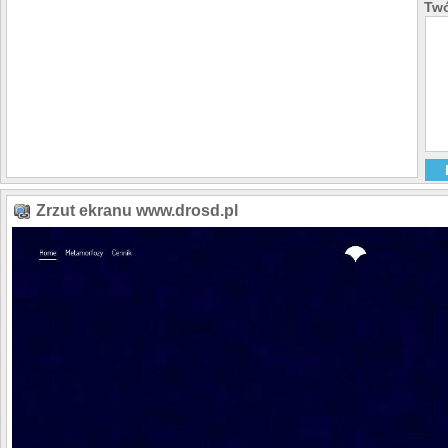
Twó
Zrzut ekranu www.drosd.pl