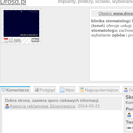
Drosd.pl
Implanty, protezy, licówki, wybielani
Otwórz
www.dros
klinika
stomatolog
ii
(
toruń
) oferuje usług
stomatolog
ia zachow
wybielanie
zębów
i pr
17 lat/a
Mini
Komentarze
Podgląd
Wpis
Najpopularniejsze
O
Sk
Dobra strona, zawiera sporo ciekawych informacji.
Kom
Agencja reklamowa Skierniewice
, 2014-03-21
Pod
Two