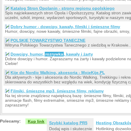
Katalog Stron Opolanin - strony regionu opolskiego
Spis najciekawszych stron Opola i Opolszczyzny. Katalog stron zawi
uczelni, szkół, imprez, wydarzeń sportowych, turystyki w naszym regi
Dobry humor - dowcipy, kawały, filmiki i śmieszne filmy
Humor, dowcipy, nowe kawały, śmieszne filmiki, fajne obrazki, smsy,
POLSKIE TOWARZYSTWO TANECZNE
Witryna Polskiego Towarzystwa Tanecznego z siedzibą w Krakowie..
Dowcipy, humor,
rozrywka
, kawały i żarty
Dobre dowcipy i humor. Zapraszamy na żarty i kawały podzielone na w
Ciebie!
Kije do Nordic Walking, akcesoria - MojeKije.PL
Dla aktywnych - kije i akcesoria do Nordic Walking, Trekkingu i rekrea
skierowana do wszystkich bez względu na wiek, kondycję fizyczną c
Filmiki, śmieszne mp3, śmieszne filmy, reklamy
Na tej stronie znajdziesz największą bazę: śmieszne filmy, filmiki, zd
animacje flash, filmy extremalne, smieszne mp3, śmieszne reklamy i
zapraszamy!
Polecamy:
Kup link
Szybki katalog PR5
Hosting Obrazkó
Dodaj wpis i skutecznie
Hotlinking dozwolo