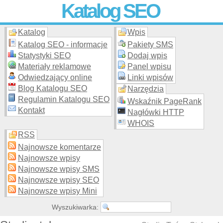
Katalog SEO
Katalog
Wpis
Skuteczna i
etyczna
promocja stron WWW –
dodaj stronę
do
moderowanego katalogu za darmo!
Katalog SEO - informacje
Pakiety SMS
Statystyki SEO
Dodaj wpis
Materiały reklamowe
Panel wpisu
Odwiedzający online
Linki wpisów
Blog Katalogu SEO
Narzędzia
Regulamin Katalogu SEO
Wskaźnik PageRank
Kontakt
Nagłówki HTTP
WHOIS
RSS
Najnowsze komentarze
Najnowsze wpisy
Najnowsze wpisy SMS
Najnowsze wpisy SEO
Najnowsze wpisy Mini
Wyszukiwarka: