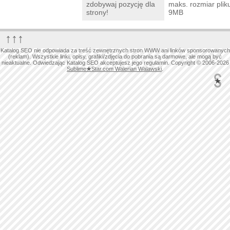
zdobywaj pozycję dla
maks. rozmiar plik
strony!
9MB
↑↑↑
Katalog SEO nie odpowiada za treść zewnętrznych stron WWW ani linków sponsorowanych
(reklam). Wszystkie linki, opisy, grafiki/zdjęcia do pobrania są darmowe, ale mogą być
nieaktualne. Odwiedzając Katalog SEO akceptujesz jego regulamin. Copyright © 2006-2026
Sublime
★
Star.com Walerian Walawski
.