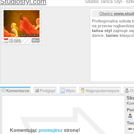
Studiostyl.com
Studio Tańca Styl - szk
Otwórz
www.stud
Profesjonalna szkoła
na przeciw najbardzi
tańca
styl
zajmuje si
dance,
taniec
klasyczn
18 lat/a
Mini
Komentarze
Podgląd
Wpis
Najpopularniejsze
O
Sk
Kom
Pod
Two
Komentując
promujesz
stronę!