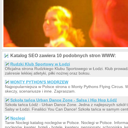
Katalog SEO zawiera 10 podobnych stron WWW:
Rudzki Klub Sportowy w Łodzi
Oficjalna strona Rudzkiego Klubu Sportowego w Łodzi. Klub prowadzi
zakresie lekkiej atletyki, piłki nożnej oraz boksu.
MONTY PYTHON'S MODRZEW
Najpopularniejsza w Polsce strona o Monty Pythons Flying Circus. Wi
skeczy, scenariusze i inne. Zapraszam.
Szkoła tańca Urban Dance Zone - Salsa i Hip Hop Łódź
Szkoła tańca Łódź - Urban Dance Zone. Jedna z najlepszych szkół 
Salsy w Łodzi. Finaliści You Can Dance! Szkoła tańca w samym cen
Noclegi
Tanie Noclegi katalog noclegów w Polsce. Noclegi w Polsce. Inform
noclegów, kwater, hoteli - hotele, kwatery, pensjonaty, schroniska, k