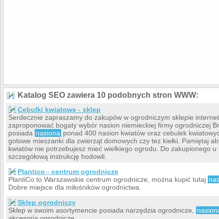
Katalog SEO zawiera 10 podobnych stron WWW:
Cebulki kwiatowe - sklep
Serdecznie zapraszamy do zakupów w ogrodniczym sklepie intern
zaproponować bogaty wybór nasion niemieckiej firmy ogrodniczej
posiada
nasiona
ponad 400 nasion kwiatów oraz cebulek kwiatowy
gotowe mieszanki dla zwierząt domowych czy tez kiełki. Pamiętaj a
kwiatów nie potrzebujesz mieć wielkiego ogrodu. Do zakupionego 
szczegółową instrukcję hodowli.
Plantico - centrum ogrodnicze
PlantiCo to Warszawskie centrum ogrodnicze, można kupić tutaj
na
Dobre miejsce dla miłośników ogrodnictwa.
Sklep ogrodniczy
Sklep w swoim asortymencie posiada narzędzia ogrodnicze,
nasion
akcesoria ogrodnicze.