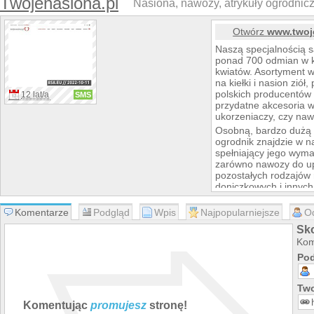
Twojenasiona.pl
Nasiona, nawozy, atrykuły ogrodnicz
Otwórz
www.twoj
Naszą specjalnością 
ponad 700 odmian w ki
kwiatów. Asortyment w
na kiełki i nasion zió
polskich producentów
12 lat/a
SMS
przydatne akcesoria w 
ukorzeniaczy, czy na
Osobną, bardzo dużą 
ogrodnik znajdzie w n
spełniający jego wym
zarówno nawozy do up
pozostałych rodzajów 
doniczkowych i innych
nawozów, takie jak Fo
umożliwią wysokie plon
Komentarze
Podgląd
Wpis
Najpopularniejsze
O
Asortyment sklepu Two
Sk
produkty w postaci na
Kom
doniczek, podłoży, bog
Pod
Nieustannie staramy s
produkty w konkurenc
tanią wysyłkę w ciągu
Two
Zapraszamy do skorzy
Komentując
promujesz
stronę!
stronie Kalendarza O