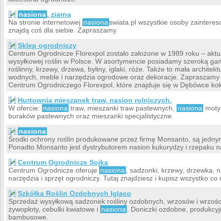
nasiona
, ziarna
Na stronie internetowej
nasiona
swiata.pl wszystkie osoby zainter
znajdą coś dla siebie. Zapraszamy.
Sklep ogrodniczy
Centrum Ogrodnicze Florexpol zostało założone w 1989 roku – aktua
wysyłkowej roślin w Polsce. W asortymencie posiadamy szeroką ga
roślinny, krzewy, drzewa, byliny, iglaki, róże. Także to mała archite
wodnych, meble i narzędzia ogrodowe oraz dekoracje. Zapraszamy 
Centrum Ogrodniczego Florexpol, które znajduje się w Dębówce koł
Hurtownia mieszanek traw, nasion rolniczych.
W ofercie:
nasiona
traw, mieszanki traw pastewnych,
nasiona
motyl
buraków pastewnych oraz mieszanki specjalistyczne.
nasiona
Środki ochrony roślin produkowane przez firmę Monsanto, są jednym
Ponadto Monsanto jest dystrybutorem nasion kukurydzy i rzepaku na
Centrum Ogrodnicze Sojka
Centrum Ogrodnicze oferuje
nasiona
, sadzonki, krzewy, drzewka, n
narzędzia i sprzęt ogrodniczy. Tutaj znajdziesz i kupisz wszystko co
Szkółka Roślin Ozdobnych Iglaco
Sprzedaż wysyłkową sadzonek rośliny ozdobnych, wrzosów i wrzoścó
żywopłoty, cebulki kwiatowe i
nasiona
. Doniczki ozdobne, produkcyjn
bambusowe.