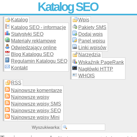
Katalog SEO
Katalog
Wpis
Skuteczna i
etyczna
promocja stron WWW –
dodaj stronę
do
moderowanego katalogu za darmo!
Katalog SEO - informacje
Pakiety SMS
Statystyki SEO
Dodaj wpis
Materiały reklamowe
Panel wpisu
Odwiedzający online
Linki wpisów
Blog Katalogu SEO
Narzędzia
Regulamin Katalogu SEO
Wskaźnik PageRank
Kontakt
Nagłówki HTTP
WHOIS
RSS
Najnowsze komentarze
Najnowsze wpisy
Najnowsze wpisy SMS
Najnowsze wpisy SEO
Najnowsze wpisy Mini
Wyszukiwarka: