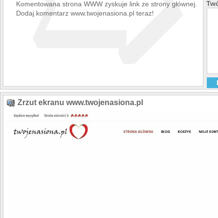
➯
siewu nasion. Dzięki 
Twó
Komentowana strona WWW zyskuje link ze strony głównej.
staramy się informow
Dodaj komentarz www.twojenasiona.pl teraz!
ogrodniczych a także 
promocjach na Twojen
Wierzymy, że wspólnie
przygodą, na którą s
Zrzut ekranu www.twojenasiona.pl