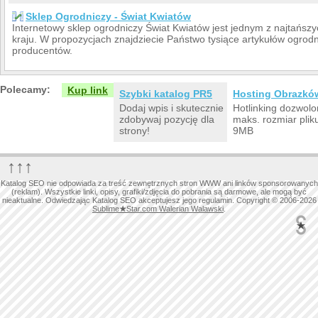
Sklep Ogrodniczy - Świat Kwiatów
Internetowy sklep ogrodniczy Świat Kwiatów jest jednym z najtańs
kraju. W propozycjach znajdziecie Państwo tysiące artykułów ogr
producentów.
Polecamy:
Kup link
Szybki katalog PR5
Hosting Obrazkó
Dodaj wpis i skutecznie
Hotlinking dozwolo
zdobywaj pozycję dla
maks. rozmiar plik
strony!
9MB
↑↑↑
Katalog SEO nie odpowiada za treść zewnętrznych stron WWW ani linków sponsorowanych
(reklam). Wszystkie linki, opisy, grafiki/zdjęcia do pobrania są darmowe, ale mogą być
nieaktualne. Odwiedzając Katalog SEO akceptujesz jego regulamin. Copyright © 2006-2026
Sublime
★
Star.com Walerian Walawski
.