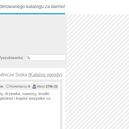
erowanego katalogu za darmo!
yszukiwarka:
dnicze Sojka (
Katalog ogrody
)
nie
Komentarzy:
0
Wizyt:
2706 (3)
wy, drzewka, nawozy, środki
ajdziesz i kupisz wszystko co