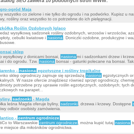
atalog SEO zawiera 10 podobnych stron WWW:
gro-ogród Maja
 wszystko co zielone i nie tylko do ogrodu i na podwórko. Kupisz u na
wy, rośliny oraz wszystko to co potrzebne do ich pielęgnacji.
zkółka Roślin Ozdobnych Iglaco
edaż wysyłkową sadzonek rośliny ozdobnych, wrzosów i wrzośców, azal
płoty, cebulki kwiatowe i
nasiona
. Doniczki ozdobne, produkcyjne i wazo
busowe.
onsai sklep
p wysyłkowy z donicami bonsai,
nasiona
mi i sadzonkami drzew i krze
ai i do ogrodu. Tzw.
nasiona
bonsai - gatunki polecane na bonsai. Tak
iarenko -
nasiona
egzotyczne i rośliny tropikalne
enko sklep ogrodniczy zajmuje się sprzedażą
nasiona
egzotycznych ora
ikalnych. W nasze ofercie znajdziesz również sprzęt ogrodniczy, chemi
dmioty potrzebne przy uprawie roślin egzotycznych, ozdobnych; tych do
czkowych na parapet...
yliny,
sadzonki
- Magda
łka leśna Magda oferuje byliny,
sadzonki
, drzewa i krzewy. Dostępne
iwy odbiór osobisty zamówienia.
lantico -
centrum ogrodnicze
tiCo to Warszawskie
centrum ogrodnicze
, można kupić tutaj
nasiona
t
e miejsce dla miłośników ogrodnictwa.