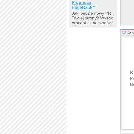
Prognoza
PageRank™
Jaki będzie nowy PR
Twojej strony? Wysoki
procent skuteczności!
Kom
K
K
D