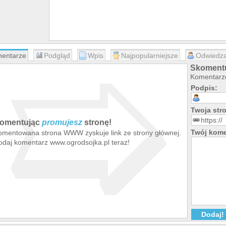
➯
entarze
Podgląd
Wpis
Najpopularniejsze
Odwiedza
Skomentu
Komentarze
Podpis:
Twoja st
omentując
promujesz
stronę!
Twój kome
omentowana strona WWW zyskuje link ze strony głównej.
odaj komentarz www.ogrodsojka.pl teraz!