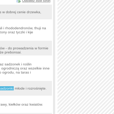
Odśwież listę stron
s w dobrej cenie drzewka,
i i rhododendronów, thuji na
ny oraz tyczki i kije
wów - do prowadzenia w formie
że prebonsai.
z sadzonek i roślin
ę ogrodniczą oraz wszelkie inne
 ogrodu, na taras i
sadzonki
młode i rozrośnięte.
rawy, kiełków oraz kwiatów.