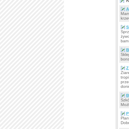
K
A
Mamy
krze
S
Sprz
żywo
bam
B
Skle
bons
Z
Ziar
trop
prze
doni
B
Szkó
Możl
P
Plan
Dobr