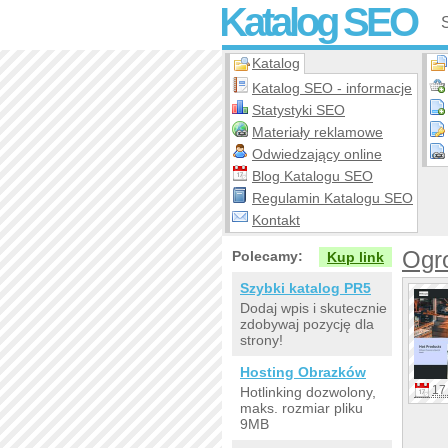
Katalog SEO
Katalog
Katalog SEO - informacje
Statystyki SEO
Materiały reklamowe
Odwiedzający online
Blog Katalogu SEO
Regulamin Katalogu SEO
Kontakt
Ogro
Polecamy:
Kup link
Szybki katalog PR5
Dodaj wpis i skutecznie
zdobywaj pozycję dla
strony!
Hosting Obrazków
17 
Hotlinking dozwolony,
maks. rozmiar pliku
9MB