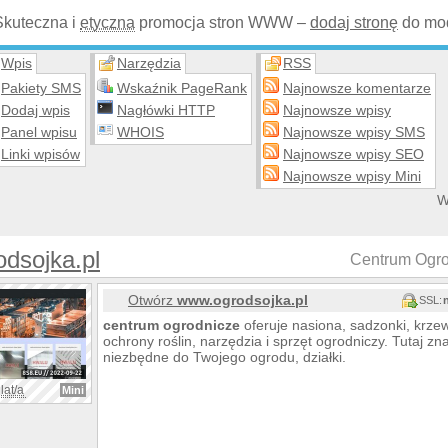
Skuteczna i
etyczna
promocja stron WWW –
dodaj stronę
do mod
Wpis
Narzędzia
RSS
Pakiety SMS
Wskaźnik PageRank
Najnowsze komentarze
Dodaj wpis
Nagłówki HTTP
Najnowsze wpisy
Panel wpisu
WHOIS
Najnowsze wpisy SMS
Linki wpisów
Najnowsze wpisy SEO
Najnowsze wpisy Mini
W
dsojka.pl
Centrum Ogro
Otwórz
www.ogrodsojka.pl
SSL:
centrum
ogrodnicze
oferuje nasiona, sadzonki, krze
ochrony roślin, narzędzia i sprzęt ogrodniczy. Tutaj zn
niezbędne do Twojego ogrodu, działki.
lat/a
Mini