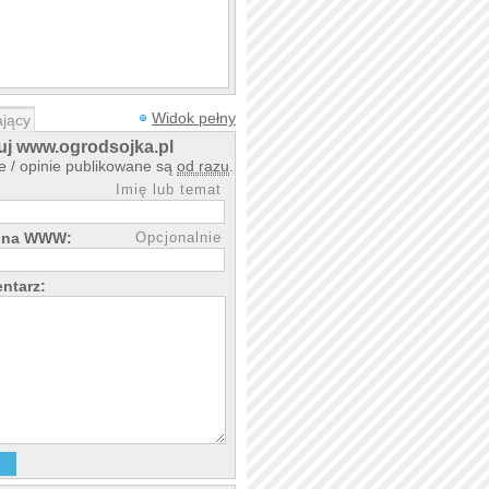
Widok pełny
jący
j www.ogrodsojka.pl
 / opinie publikowane są
od razu
.
Imię lub temat
rona WWW:
Opcjonalnie
ntarz: