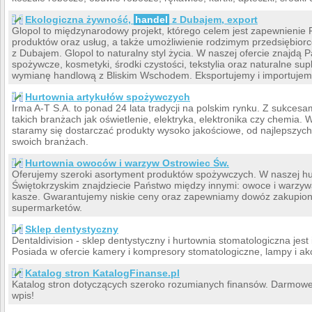
Ekologiczna żywność,
handel
z Dubajem, export
Glopol to międzynarodowy projekt, którego celem jest zapewnienie
produktów oraz usług, a także umożliwienie rodzimym przedsiębio
z Dubajem. Glopol to naturalny styl życia. W naszej ofercie znajdą
spożywcze, kosmetyki, środki czystości, tekstylia oraz naturalne su
wymianę handlową z Bliskim Wschodem. Eksportujemy i importujem
Hurtownia artykułów spożywczych
Irma A-T S.A. to ponad 24 lata tradycji na polskim rynku. Z sukces
takich branżach jak oświetlenie, elektryka, elektronika czy chemia.
staramy się dostarczać produkty wysoko jakościowe, od najlepszyc
swoich branżach.
Hurtownia owoców i warzyw Ostrowiec Św.
Oferujemy szeroki asortyment produktów spożywczych. W naszej h
Świętokrzyskim znajdziecie Państwo między innymi: owoce i warzywa
kasze. Gwarantujemy niskie ceny oraz zapewniamy dowóz zakupionyc
supermarketów.
Sklep dentystyczny
Dentaldivision - sklep dentystyczny i hurtownia stomatologiczna jes
Posiada w ofercie kamery i kompresory stomatologiczne, lampy i a
Katalog stron KatalogFinanse.pl
Katalog stron dotyczących szeroko rozumianych finansów. Darmowe 
wpis!