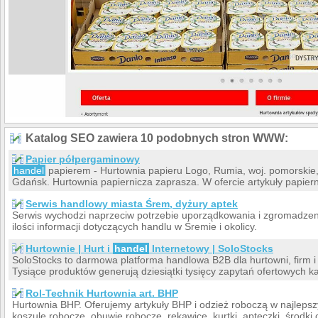
Katalog SEO zawiera 10 podobnych stron WWW:
Papier półpergaminowy
handel
papierem - Hurtownia papieru Logo, Rumia, woj. pomorskie,
Gdańsk. Hurtownia papiernicza zaprasza. W ofercie artykuły papiernic
Serwis handlowy miasta Śrem, dyżury aptek
Serwis wychodzi naprzeciw potrzebie uporządkowania i zgromadzeni
ilości informacji dotyczących handlu w Śremie i okolicy.
Hurtownie | Hurt i
handel
Internetowy | SoloStocks
SoloStocks to darmowa platforma handlowa B2B dla hurtowni, firm i 
Tysiące produktów generują dziesiątki tysięcy zapytań ofertowych k
Rol-Technik Hurtownia art. BHP
Hurtownia BHP. Oferujemy artykuły BHP i odzież roboczą w najlepsz
koszule robocze, obuwie robocze, rękawice, kurtki, apteczki, środki c