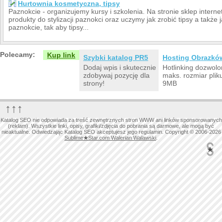
Hurtownia kosmetyczna, tipsy
Paznokcie - organizujemy kursy i szkolenia. Na stronie sklep inter
produkty do stylizacji paznokci oraz uczymy jak zrobić tipsy a także 
paznokcie, tak aby tipsy...
Polecamy:
Kup link
Szybki katalog PR5
Hosting Obrazkó
Dodaj wpis i skutecznie
Hotlinking dozwolo
zdobywaj pozycję dla
maks. rozmiar plik
strony!
9MB
↑↑↑
Katalog SEO nie odpowiada za treść zewnętrznych stron WWW ani linków sponsorowanych
(reklam). Wszystkie linki, opisy, grafiki/zdjęcia do pobrania są darmowe, ale mogą być
nieaktualne. Odwiedzając Katalog SEO akceptujesz jego regulamin. Copyright © 2006-2026
Sublime
★
Star.com Walerian Walawski
.