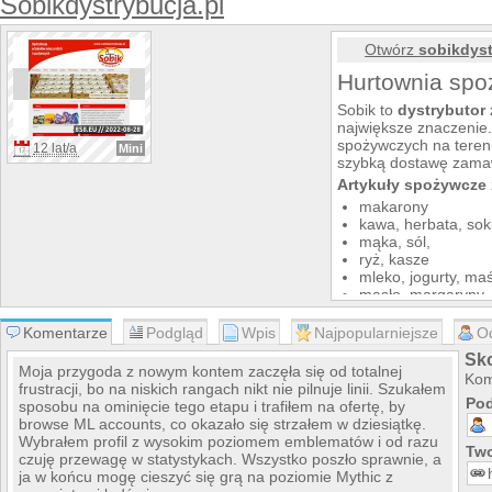
Sobikdystrybucja.pl
Otwórz
sobikdyst
Hurtownia sp
Sobik to
dystrybutor
największe znaczenie.
spożywczych na tereni
12 lat/a
Mini
szybką dostawę zama
Artykuły spożywcze
makarony
kawa, herbata, sok
mąka, sól,
ryż, kasze
mleko, jogurty, maś
masło, margaryny,
Opinie naszych klie
Komentarze
Podgląd
Wpis
Najpopularniejsze
O
Szybka dostawa i p
gwarancja jakości n
Sko
Moja przygoda z nowym kontem zaczęła się od totalnej
-- AndrzejW
Kom
frustracji, bo na niskich rangach nikt nie pilnuje linii. Szukałem
Pod
sposobu na ominięcie tego etapu i trafiłem na ofertę, by
browse ML accounts, co okazało się strzałem w dziesiątkę.
Wybrałem profil z wysokim poziomem emblematów i od razu
Two
czuję przewagę w statystykach. Wszystko poszło sprawnie, a
ja w końcu mogę cieszyć się grą na poziomie Mythic z