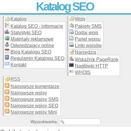
Katalog SEO
Katalog
Wpis
Skuteczna i
etyczna
promocja stron WWW –
dodaj stronę
do
moderowanego katalogu za darmo!
Katalog SEO - informacje
Pakiety SMS
Statystyki SEO
Dodaj wpis
Materiały reklamowe
Panel wpisu
Odwiedzający online
Linki wpisów
Blog Katalogu SEO
Narzędzia
Regulamin Katalogu SEO
Wskaźnik PageRank
Kontakt
Nagłówki HTTP
WHOIS
RSS
Najnowsze komentarze
Najnowsze wpisy
Najnowsze wpisy SMS
Najnowsze wpisy SEO
Najnowsze wpisy Mini
Wyszukiwarka: