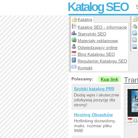
Katalog SEO
Katalog
Katalog SEO - informacje
Statystyki SEO
Materiały reklamowe
Odwiedzający online
Blog Katalogu SEO
Regulamin Katalogu SEO
Kontakt
Tran
Polecamy:
Kup link
Szybki katalog PR5
Dodaj wpis i skutecznie
zdobywaj pozycję dla
strony!
Hosting Obrazków
13 
Hotlinking dozwolony,
maks. rozmiar pliku
9MB