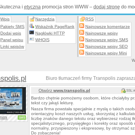
Skuteczna i
etyczna
promocja stron WWW –
dodaj stronę
do mod
Wpis
Narzędzia
RSS
Pakiety SMS
Wskaźnik PageRank
Najnowsze komentarze
Dodaj wpis
Nagłówki HTTP
Najnowsze wpisy
Panel wpisu
WHOIS
Najnowsze wpisy SMS
Linki wpisów
Najnowsze wpisy SEO
Najnowsze wpisy Mini
W
spolis.pl
Biuro tłumaczeń firmy Transpolis zaprasza
Otwórz
www.transpolis.pl
SSL:
Bardzo chętnie pomożemy osobom, które chciałyby prz
tekst czy jakąś lekturę.
Nasza firma powstała specjalnie z myslą o takich osoba
orientacyjny koszt naszych usług, skorzystaj z kalkula
lat/a
SMS
liczbę znaków danego tekstu oraz wybierzesz rodzaj 
specjalistycznego, przysięgłego i korekty oraz sposób r
normalny, przyspieszony i ekspresowy, by otrzymać sz
Do zobaczenia!