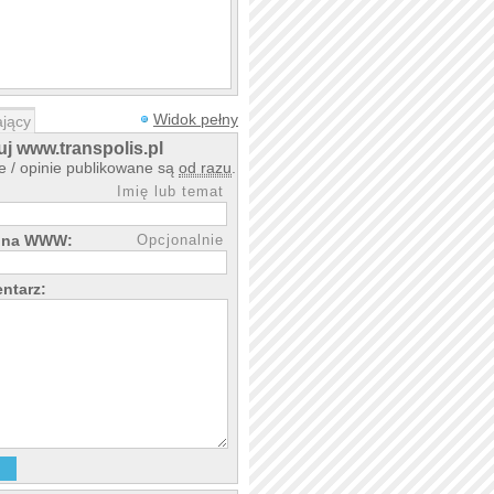
Widok pełny
jący
j www.transpolis.pl
 / opinie publikowane są
od razu
.
Imię lub temat
rona WWW:
Opcjonalnie
ntarz: