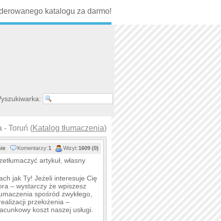
erowanego katalogu za darmo!
yszukiwarka:
 - Toruń (
Katalog tłumaczenia
)
nie
Komentarzy:
1
Wizyt:
1609 (0)
etłumaczyć artykuł, własny
ch jak Ty! Jeżeli interesuje Cię
tora – wystarczy że wpiszesz
tłumaczenia spośród zwykłego,
ealizacji przełożenia –
acunkowy koszt naszej usługi.