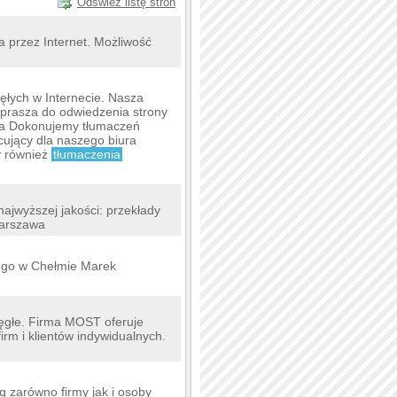
Odśwież listę stron
a przez Internet. Możliwość
ięłych w Internecie. Nasza
prasza do odwiedzenia strony
wa Dokonujemy tłumaczeń
cujący dla naszego biura
y również
tłumaczenia
jwyższej jakości: przekłady
Warszawa
kiego w Chełmie Marek
sięgłe. Firma MOST oferuje
firm i klientów indywidualnych.
g zarówno firmy jak i osoby