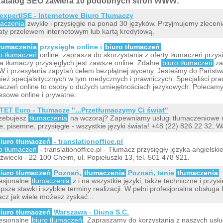
atalog SEO zawiera 10 podobnych stron WWW:
expertISE - Internetowe Biuro Tłumaczy
maczenia
zwykłe i przysięgłe na ponad 30 języków. Przyjmujemy zleceni
aty przelewem internetowym lub kartą kredytową.
łumaczenia
przysięgłe online i
biuro tłumaczeń
o tłumaczeń
online, zaprasza do skorzystania z oferty tłumaczeń przys
a tłumaczy przysięgłych jest zawsze online. Zdalne
biuro tłumaczeń
za
i przesyłania zapytań celem bezpłątnej wyceny. Jesteśmy do Państ
ież specjalsitycznych w tym medycznych i prawniczych. Specjaliści pra
aczeń online to osoby o dużych umiejętnościach jezykowych. Polecam
esowe online i prywatne.
TET Euro - Tłumacze "...Przetłumaczymy Ci świat"
zebujesz
tłumaczenia
na wczoraj? Zapewniamy usługi tłumaczeniowe na
e, pisemne, przysięgłe - wszystkie języki świata! +48 (22) 826 22 32, 
iuro tłumaczeń
- translationoffice.pl
o tłumaczeń
- translationoffice.pl - Tłumacz przysięgły języka angiels
źwiecki - 22-100 Chełm, ul. Popiełuszki 13, tel. 501 478 921.
iuro tłumaczeń
Poznań,
tłumaczenia
Poznań, tanie
tłumaczenia
esjonalne
tłumaczenia
z i na wszystkie języki, także techniczne i przy
epsze stawki i szybkie terminy realizacji. W pełni profesjonalna obsługa 
cz jak wiele możesz zyskać...
iuro tłumaczeń
Warszawa - Diuna S.C.
esjonalne
biuro tłumaczeń
. Zapraszamy do korzystania z naszych usłu