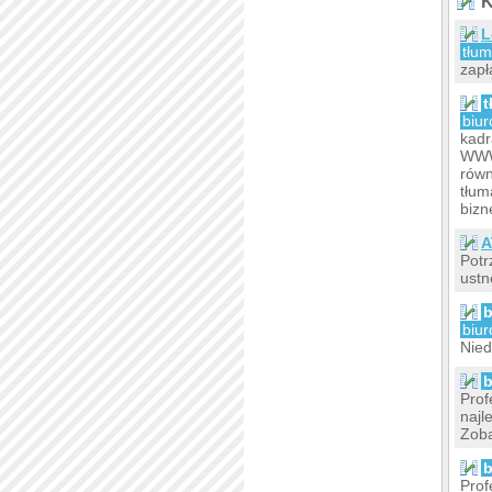
K
L
tłu
zapł
t
biur
kadr
WWW 
równ
tłum
bizn
A
Potr
ustn
b
biur
Nied
b
Prof
najl
Zoba
b
Prof