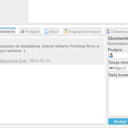
entarze
Podgląd
Wpis
Najpopularniejsze
Odwiedza
Skomentu
Komentarze
aszamy do bezpłatnej, dobrej reklamy Państwa firmy w
Podpis:
ym serwisie :)
głoszenia firm
, 2014-01-14
Twoja st
Twój kome