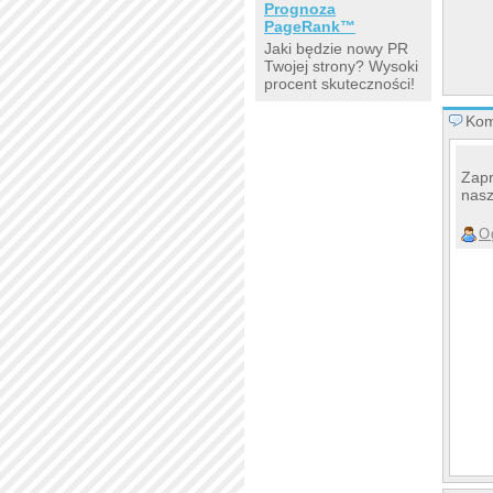
Prognoza
PageRank™
Jaki będzie nowy PR
Twojej strony? Wysoki
procent skuteczności!
Kom
Zapr
nasz
O