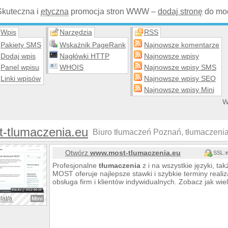
Skuteczna i
etyczna
promocja stron WWW –
dodaj stronę
do mod
Wpis
Narzędzia
RSS
Pakiety SMS
Wskaźnik PageRank
Najnowsze komentarze
Dodaj wpis
Nagłówki HTTP
Najnowsze wpisy
Panel wpisu
WHOIS
Najnowsze wpisy SMS
Linki wpisów
Najnowsze wpisy SEO
Najnowsze wpisy Mini
W
t-tlumaczenia.eu
Biuro tłumaczeń Poznań, tłumaczenia
Otwórz
www.most-tlumaczenia.eu
SSL:
Profesjonalne
tłumaczenia
z i na wszystkie języki, ta
MOST oferuje najlepsze stawki i szybkie terminy realiz
obsługa firm i klientów indywidualnych. Zobacz jak wie
lat/a
Mini