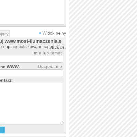
Widok pełny
jący
j www.most-tlumaczenia.eu
 / opinie publikowane są
od razu
.
Imię lub temat
rona WWW:
Opcjonalnie
ntarz: