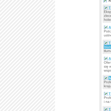
K
T
Eksp
zlec
hole
A
Potr
ustn
T
biur
tłum
A
Ofer
się 
wspó
b
Prof
kraj
T
Prof
i na
T