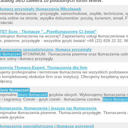
atalog SEO zawiera 10 podobnych stron WWW:
łumacz przysięgły tłumaczenia Włocławek
resowe tłumaczenia - przysięgłe, samochodowe, zwykłe, techniczne, s
enia online na stronie, wysyłka dokumentów: pocztą, kurierem, email. Fr
nderski.
TET Euro - Tłumacze "...Przetłumaczymy Ci świat"
zebujesz tłumaczenia na wczoraj? Zapewniamy usługi tłumaczeniowe na
e, pisemne, przysięgłe - wszystkie języki świata! +48 (22) 826 22 32, 
łumaczenia specjalistyczne, tłumacz przysięgły
o tłumaczeń
ATOMINIUM. Tłumaczenia pisemne oraz tłumaczenia ustne,
acz ustny i tłumacz przysięgły.
gencja Tłumacz-Expert. Tłumaczenia dla firm
ujemy profesjonalne i terminowe tłumaczenia we wszystkich podstawow
w kompleksowej obsłudze firm oraz instytucji. Oferujemy bezpłatną wy
łpracy.
iuro tłumaczeń
esjonalne
biuro tłumaczeń
języków obcych. Wykonujemy tłumaczenia na 
u i zagranicy. Czeski - język czeski - tłumaczenia czeskie,
biuro tłumac
łumaczenia, tłumaczenia i jeszcze raz tłumaczenia
esjonalne tłumaczenia pisemne. Tłumaczenia przysięgłe. Tłumaczenia 
 wiele języków.
łumaczenia specjalistyczne i tłumacze przysięgli