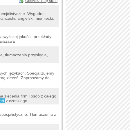
Odśwież listę stron
pecjalistyczne. Wygodne
ancuski, angielski, niemiecki,
jwyższej jakości: przekłady
Warszawa
 tłumaczenia przysięgłe,
ych językach. Specjalizujemy
cenę zleceń. Zapraszamy do
zlecenia firm i osób z całego
zeń
z czeskiego.
specjalistyczne. Tłumaczenia z