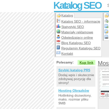
Katalog SEO
Katalog
Katalog SEO - informacje
Statystyki SEO
Materiały reklamowe
Odwiedzający online
Blog Katalogu SEO
Regulamin Katalogu SEO
Kontakt
Mos
Polecamy:
Kup link
Szybki katalog PR5
Dodaj wpis i skutecznie
zdobywaj pozycję dla
strony!
Hosting Obrazków
19 
Hotlinking dozwolony,
maks. rozmiar pliku
9MB