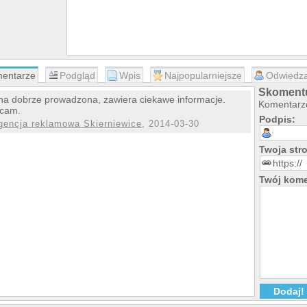
entarze
Podgląd
Wpis
Najpopularniejsze
Odwiedza
Skomentu
na dobrze prowadzona, zawiera ciekawe informacje.
Komentarze
ecam.
Podpis:
gencja reklamowa Skierniewice
, 2014-03-30
Twoja st
Twój kome