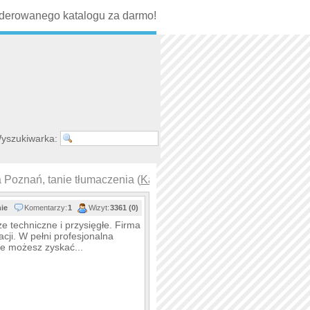
erowanego katalogu za darmo!
yszukiwarka:
 Poznań, tanie tłumaczenia (
Katalog tłumaczenia
)
nie
Komentarzy:
1
Wizyt:
3361 (0)
kże techniczne i przysięgłe. Firma
acji. W pełni profesjonalna
le możesz zyskać...