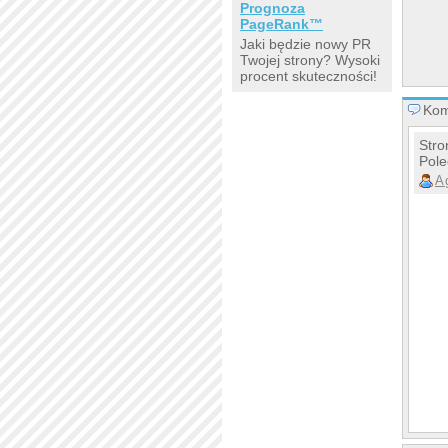
Prognoza
PageRank™
Jaki będzie nowy PR
Twojej strony? Wysoki
procent skuteczności!
Kom
Stro
Pol
A