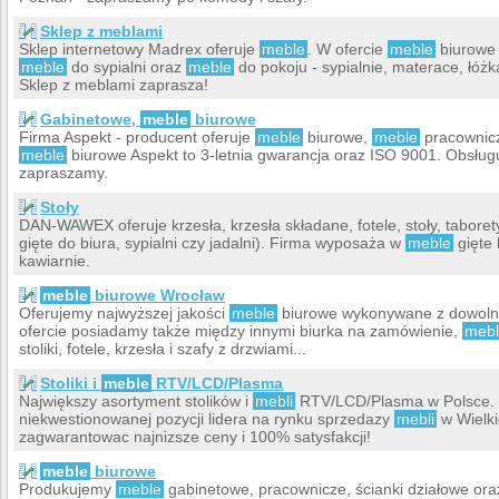
Sklep z meblami
Sklep internetowy Madrex oferuje
meble
. W ofercie
meble
biurowe -
meble
do sypialni oraz
meble
do pokoju - sypialnie, materace, łóżka
Sklep z meblami zaprasza!
Gabinetowe,
meble
biurowe
Firma Aspekt - producent oferuje
meble
biurowe,
meble
pracownicz
meble
biurowe Aspekt to 3-letnia gwarancja oraz ISO 9001. Obsług
zapraszamy.
Stoły
DAN-WAWEX oferuje krzesła, krzesła składane, fotele, stoły, taboret
gięte do biura, sypialni czy jadalni). Firma wyposaża w
meble
gięte 
kawiarnie.
meble
biurowe Wrocław
Oferujemy najwyższej jakości
meble
biurowe wykonywane z dowolne
ofercie posiadamy także między innymi biurka na zamówienie,
meb
stoliki, fotele, krzesła i szafy z drzwiami...
Stoliki i
meble
RTV/LCD/Plasma
Największy asortyment stolików i
mebli
RTV/LCD/Plasma w Polsce. D
niekwestionowanej pozycji lidera na rynku sprzedazy
mebli
w Wielki
zagwarantowac najnizsze ceny i 100% satysfakcji!
meble
biurowe
Produkujemy
meble
gabinetowe, pracownicze, ścianki działowe or