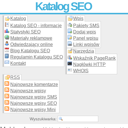
Katalog SEO
Katalog
Wpis
Skuteczna i
etyczna
promocja stron WWW –
dodaj stronę
do
moderowanego katalogu za darmo!
Katalog SEO - informacje
Pakiety SMS
Statystyki SEO
Dodaj wpis
Materiały reklamowe
Panel wpisu
Odwiedzający online
Linki wpisów
Blog Katalogu SEO
Narzędzia
Regulamin Katalogu SEO
Wskaźnik PageRank
Kontakt
Nagłówki HTTP
WHOIS
RSS
Najnowsze komentarze
Najnowsze wpisy
Najnowsze wpisy SMS
Najnowsze wpisy SEO
Najnowsze wpisy Mini
Wyszukiwarka: