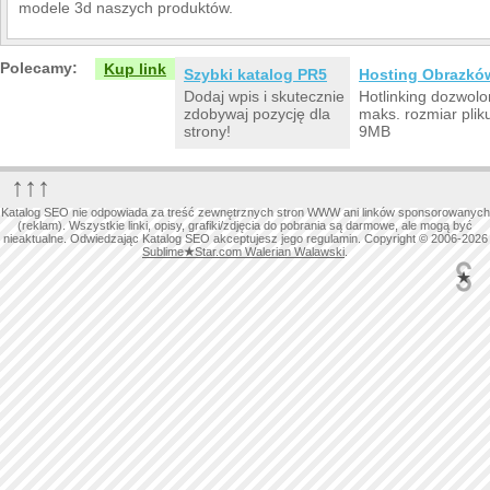
modele 3d naszych produktów.
Polecamy:
Kup link
Szybki katalog PR5
Hosting Obrazkó
Dodaj wpis i skutecznie
Hotlinking dozwolo
zdobywaj pozycję dla
maks. rozmiar plik
strony!
9MB
↑↑↑
Katalog SEO nie odpowiada za treść zewnętrznych stron WWW ani linków sponsorowanych
(reklam). Wszystkie linki, opisy, grafiki/zdjęcia do pobrania są darmowe, ale mogą być
nieaktualne. Odwiedzając Katalog SEO akceptujesz jego regulamin. Copyright © 2006-2026
Sublime
★
Star.com Walerian Walawski
.