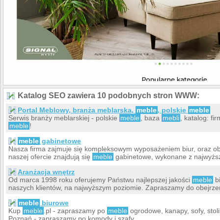
Katalog SEO zawiera 10 podobnych stron WWW:
Portal Meblowy, branża meblarska,
meble
, polskie
meble
Serwis branży meblarskiej - polskie
meble
, baza
mebli
, katalog: f
meble
!
meble
gabinetowe
Nasza firma zajmuje się kompleksowym wyposażeniem biur, oraz obi
naszej ofercie znajdują się
meble
gabinetowe, wykonane z najwyższe
Aranżacja wnętrz
Od marca 1998 roku oferujemy Państwu najlepszej jakości
meble
bi
naszych klientów, na najwyższym poziomie. Zapraszamy do obejrzen
meble
biurowe
Kup
meble
.pl - zapraszamy po
meble
ogrodowe, kanapy, sofy, stoli
Poznań - zapraszamy po komody i szafy.