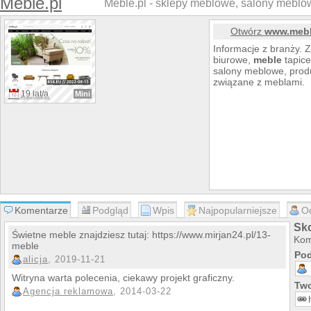
Meble.pl
Meble.pl - sklepy meblowe, salony meblow
Otwórz
www.mebl
Informacje z branży. 
biurowe,
meble
tapice
salony meblowe, produ
związane z meblami.
19 lat/a
Mini
Komentarze
Podgląd
Wpis
Najpopularniejsze
O
Sk
Świetne meble znajdziesz tutaj: https://www.mirjan24.pl/13-
Kom
meble
Pod
alicja
, 2019-11-21
Witryna warta polecenia, ciekawy projekt graficzny.
Two
Agencja reklamowa
, 2014-03-22