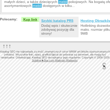
małych dzieci, a także dziecięcych
mebli
pokojowych. Na bogatą ofer
asortymentowych
mebli
dostępnych w kilku...
Polecamy:
Kup link
Szybki katalog PR5
Hosting Obrazkó
Dodaj wpis i skutecznie
Hotlinking dozwolo
zdobywaj pozycję dla
maks. rozmiar plik
strony!
9MB
↑↑↑
Katalog SEO nie odpowiada za treść zewnętrznych stron WWW ani linków sponsorowanych
(reklam). Wszystkie linki, opisy, grafiki/zdjęcia do pobrania są darmowe, ale mogą być
nieaktualne. Odwiedzając Katalog SEO akceptujesz jego regulamin. Copyright © 2006-2026
Sublime
★
Star.com Walerian Walawski
.