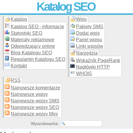
Katalog SEO
Katalog
Wpis
Skuteczna i
etyczna
promocja stron WWW –
dodaj stronę
do
moderowanego katalogu za darmo!
Katalog SEO - informacje
Pakiety SMS
Statystyki SEO
Dodaj wpis
Materiały reklamowe
Panel wpisu
Odwiedzający online
Linki wpisów
Blog Katalogu SEO
Narzędzia
Regulamin Katalogu SEO
Wskaźnik PageRank
Kontakt
Nagłówki HTTP
WHOIS
RSS
Najnowsze komentarze
Najnowsze wpisy
Najnowsze wpisy SMS
Najnowsze wpisy SEO
Najnowsze wpisy Mini
Wyszukiwarka: