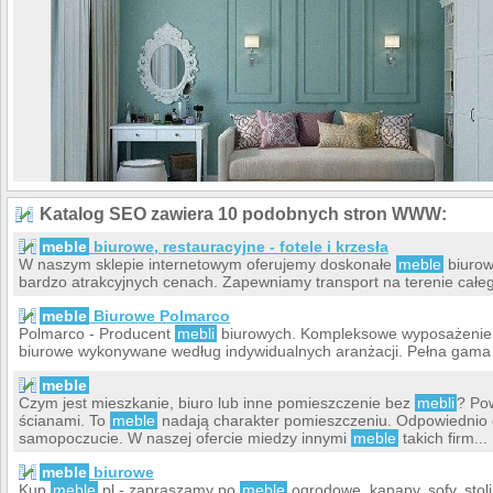
Katalog SEO zawiera 10 podobnych stron WWW:
meble
biurowe, restauracyjne - fotele i krzesła
W naszym sklepie internetowym oferujemy doskonałe
meble
biurowe
bardzo atrakcyjnych cenach. Zapewniamy transport na terenie całeg
meble
Biurowe Polmarco
Polmarco - Producent
mebli
biurowych. Kompleksowe wyposażenie 
biurowe wykonywane według indywidualnych aranżacji. Pełna gama
meble
Czym jest mieszkanie, biuro lub inne pomieszczenie bez
mebli
? Pow
ścianami. To
meble
nadają charakter pomieszczeniu. Odpowiednio
samopoczucie. W naszej ofercie miedzy innymi
meble
takich firm...
meble
biurowe
Kup
meble
.pl - zapraszamy po
meble
ogrodowe, kanapy, sofy, stoli