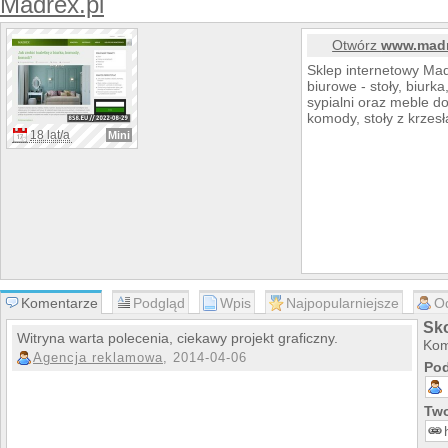
Madrex.pl
Otwórz
www.madr
Sklep internetowy Mad
biurowe - stoły, biurka
sypialni oraz meble do
komody, stoły z krzesł
18 lat/a
Mini
Komentarze
Podgląd
Wpis
Najpopularniejsze
O
Sk
Witryna warta polecenia, ciekawy projekt graficzny.
Kom
Agencja reklamowa
, 2014-04-06
Pod
Two