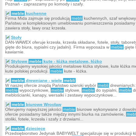
Poznań - zapraszamy po komody i szafy.
meble
kuchenne
Firma Mida zajmuje się produkcją
mebli
kuchennych, szaf wnękowy
Państwu w kompleksowym umeblowaniu pomieszczenia posiadamy rów
zawiera stoły, ławy oraz krzesła.
Stoły
DAN-WAWEX oferuje krzesła, krzesła składane, fotele, stoły, taboret
gięte do biura, sypialni czy jadalni). Firma wyposaża w
meble
gięte 
kawiarnie.
Stylowe
meble
kute - łóżka metalowe, łóżko
Produkujemy wysokiej jakości metalowe łóżka stylowe, kute łóżka m
kute polskiej produkcji.
meble
kute - łóżka.
meble
drewniane - wiele
mebli
W naszej ofercie znajdą Państwo szeroki wybór
mebli
drewnianych
meble
wypoczynkowe,
meble
stylowe,
meble
do sypialni,
meble
d
meblościanki, kanapy, wersalki i zestawy wypoczynkowe...
meble
biurowe Wrocław
Oferujemy najwyższej jakości
meble
biurowe wykonywane z dowolne
ofercie posiadamy także między innymi biurka na zamówienie,
meb
stoliki, fotele, krzesła i szafy z drzwiami...
meble
dziecięce
Przedsiębiorstwo Jedynak BABYWELT specjalizuje się w produkcji łóż