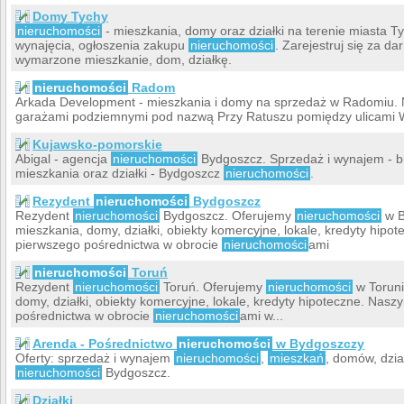
Domy Tychy
nieruchomości
- mieszkania, domy oraz działki na terenie miasta Ty
wynajęcia, ogłoszenia zakupu
nieruchomości
. Zarejestruj się za d
wymarzone mieszkanie, dom, działkę.
nieruchomości
Radom
Arkada Development - mieszkania i domy na sprzedaż w Radomiu. N
garażami podziemnymi pod nazwą Przy Ratuszu pomiędzy ulicami W
Kujawsko-pomorskie
Abigal - agencja
nieruchomości
Bydgoszcz. Sprzedaż i wynajem - bi
mieszkania oraz działki - Bydgoszcz
nieruchomości
.
Rezydent
nieruchomości
Bydgoszcz
Rezydent
nieruchomości
Bydgoszcz. Oferujemy
nieruchomości
w B
mieszkania, domy, działki, obiekty komercyjne, lokale, kredyty hip
pierwszego pośrednictwa w obrocie
nieruchomości
ami
nieruchomości
Toruń
Rezydent
nieruchomości
Toruń. Oferujemy
nieruchomości
w Toruni
domy, działki, obiekty komercyjne, lokale, kredyty hipoteczne. Nas
pośrednictwa w obrocie
nieruchomości
ami w...
Arenda - Pośrednictwo
nieruchomości
w Bydgoszczy
Oferty: sprzedaż i wynajem
nieruchomości
,
mieszkań
, domów, dzia
nieruchomości
Bydgoszcz.
Działki