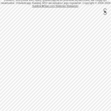
(reklam). Wszystkie linki, opisy, grafiki/zdjęcia do pobrania są darmowe, ale mogą być
nieaktualne. Odwiedzając Katalog SEO akceptujesz jego regulamin. Copyright © 2006-2026
Sublime
★
Star.com Walerian Walawski
.