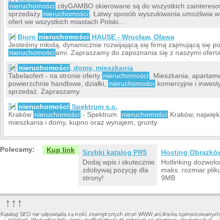
nieruchomości
cityGAMBO skierowane są do wszystkich zaintereso
sprzedaży
nieruchomości
. Łatwy sposób wyszukiwania umożliwia ws
ofert we wszystkich miastach Polski...
Biuro
nieruchomości
HAUSE - Wrocław, Oława
Jesteśmy młodą, dynamicznie rozwijającą się firmą zajmującą się 
nieruchomości
ami. Zapraszamy do zapoznania się z naszymi ofert
nieruchomości
, domy, mieszkania
Tabelaofert - na stronie oferty
nieruchomości
. Mieszkania, apartam
powierzchnie handlowe, działki,
nieruchomości
komercyjne i inwesty
sprzedaż. Zapraszamy.
nieruchomości
Spektrum s.c.
Kraków
nieruchomości
- Spektrum.
nieruchomości
Kraków, najwię
mieszkania i domy, kupno oraz wynajem, grunty.
Polecamy:
Kup link
Szybki katalog PR5
Hosting Obrazkó
Dodaj wpis i skutecznie
Hotlinking dozwolo
zdobywaj pozycję dla
maks. rozmiar plik
strony!
9MB
↑↑↑
Katalog SEO nie odpowiada za treść zewnętrznych stron WWW ani linków sponsorowanych