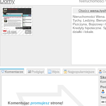
Domy
Nieruchomości 
Otwórz
wena.tych
Nieruchomości Wena. A
Tychy, Ledziny, Bierun
Pszczyna, Bojszowy i K
Kredyty hipoteczne. S
działki i lokale.
18 lat/a
Mini
Komentarze
Podgląd
Wpis
Najpopularniejsze
O
Sko
Kom
Pod
Two
Komentując
promujesz
stronę!