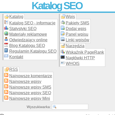
Katalog SEO
Katalog
Wpis
Skuteczna i
etyczna
promocja stron WWW –
dodaj stronę
do
moderowanego katalogu za darmo!
Katalog SEO - informacje
Pakiety SMS
Statystyki SEO
Dodaj wpis
Materiały reklamowe
Panel wpisu
Odwiedzający online
Linki wpisów
Blog Katalogu SEO
Narzędzia
Regulamin Katalogu SEO
Wskaźnik PageRank
Kontakt
Nagłówki HTTP
WHOIS
RSS
Najnowsze komentarze
Najnowsze wpisy
Najnowsze wpisy SMS
Najnowsze wpisy SEO
Najnowsze wpisy Mini
Wyszukiwarka: