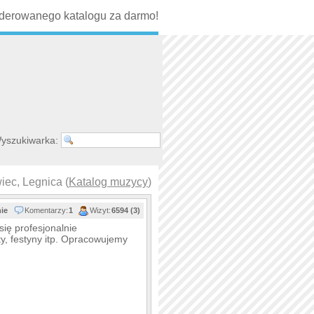
erowanego katalogu za darmo!
yszukiwarka:
iec, Legnica (
Katalog muzycy
)
nie
Komentarzy:
1
Wizyt:
6594 (3)
ię profesjonalnie
y, festyny itp. Opracowujemy