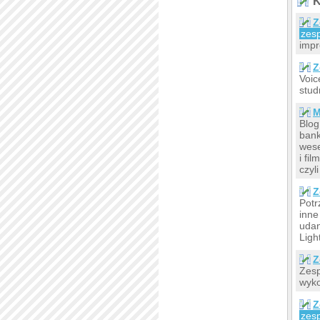
K
Z
zes
impr
Z
Voic
stud
M
Blog
bank
wese
i fi
czyl
Z
Potr
inne
udan
Ligh
Z
Zesp
wyko
Z
zes