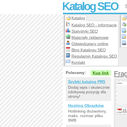
Katalog SEO
Katalog
Katalog SEO - informacje
Statystyki SEO
Materiały reklamowe
Odwiedzający online
Blog Katalogu SEO
Regulamin Katalogu SEO
Kontakt
Frag
Polecamy:
Kup link
Szybki katalog PR5
Dodaj wpis i skutecznie
zdobywaj pozycję dla
strony!
Hosting Obrazków
18 
Hotlinking dozwolony,
maks. rozmiar pliku
9MB