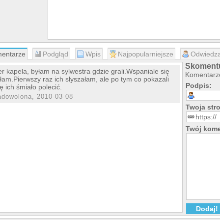
entarze
Podgląd
Wpis
Najpopularniejsze
Odwiedza
Skomentu
r kapela, byłam na sylwestra gdzie grali.Wspaniale się
Komentarze
łam.Pierwszy raz ich słyszałam, ale po tym co pokazali
Podpis:
 ich śmiało polecić.
adowolona, 2010-03-08
Twoja st
Twój kome