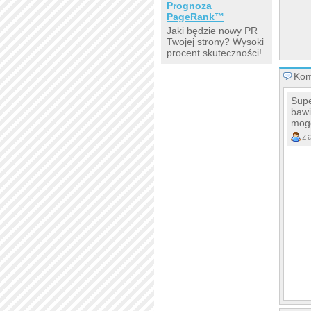
Prognoza
PageRank™
Jaki będzie nowy PR
Twojej strony? Wysoki
procent skuteczności!
Kom
Supe
bawi
mogę
z