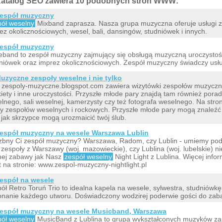
atalog SEO zawiera 10 podobnych stron WWW:
espół muzyczny
pół weselny
Mixband zaprasza. Nasza grupa muzyczna oferuje usługi z 
ez okolicznościowych, wesel, bali, dansingów, studniówek i innych.
espół muzyczny
eband to zespół muzyczny zajmujący się obsługą muzyczną uroczystoś
niówek oraz imprez okolicznościowych. Zespół muzyczny świadczy usług
uzyczne zespoły weselne i nie tylko
 zespoly-muzyczne.blogspot.com zawiera wizytówki zespołów muzyczny
iety i inne uroczystości. Przyszłe młode pary znajdą tam również por
lnego, sali weselnej, kamerzysty czy też fotografa weselnego. Na stron
lmy zespołów weselnych i rockowych. Przyszłe młode pary mogą znaleź
i jak skrzypce mogą urozmaicić twój ślub.
espół muzyczny na wesele Warszawa Lublin
zbny Ci zespół muzyczny? Warszawa, Radom, czy Lublin - umiemy pod
 zespoły z Warszawy (woj. mazowieckie), czy Lublina (woj. lubelskie) ni
ej zabawy jak Nasz
zespół weselny
Night Light z Lublina. Więcej info
t na stronie: www.zespol-muzyczny-nightlight.pl
espół na wesele
ół Retro Toruń Trio to idealna kapela na wesele, sylwestra, studniówk
nanie każdego utworu. Doświadczony wodzirej poderwie gości do zab
espół muzyczny na wesele Musicband, Warszawa
pół weselny
MusicBand z Lublina to grupa wykształconych muzyków za