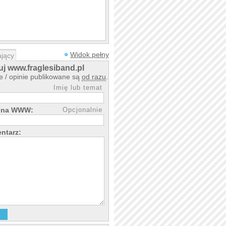
Widok pełny
jący
j www.fraglesiband.pl
 / opinie publikowane są
od razu
.
Imię lub temat
rona WWW:
Opcjonalnie
ntarz: