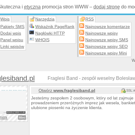
Skuteczna i
etyczna
promocja stron WWW –
dodaj stronę
do mod
Wpis
Narzędzia
RSS
Pakiety SMS
Wskaźnik PageRank
Najnowsze komentarze
Dodaj wpis
Nagłówki HTTP
Najnowsze wpisy
Panel wpisu
WHOIS
Najnowsze wpisy SMS
Linki wpisów
Najnowsze wpisy SEO
Najnowsze wpisy Mini
W
lesiband.pl
Fraglesi Band - zespół weselny Bolesław
Otwórz
www.fraglesiband.pl
SSL:
Jesteśmy zespołem 2 osobowym, który od lat zajmuje s
prowadzeniem przeróżnych imprez jak wesela, bankiet
ulubione piosenki na życzenie klienta.
lat/a
Mini