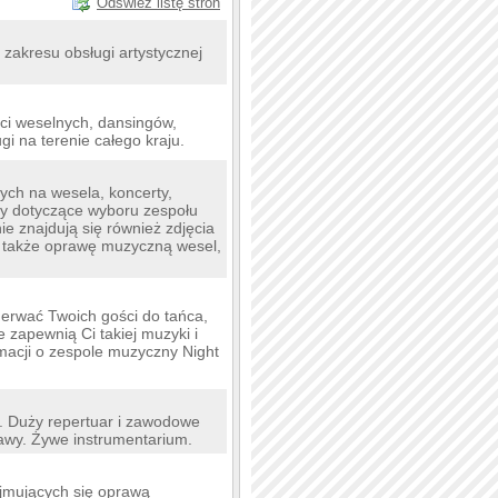
Odśwież listę stron
zakresu obsługi artystycznej
ci weselnych, dansingów,
i na terenie całego kraju.
ch na wesela, koncerty,
ady dotyczące wyboru zespołu
ie znajdują się również zdjęcia
ć także oprawę muzyczną wesel,
erwać Twoich gości do tańca,
e zapewnią Ci takiej muzyki i
rmacji o zespole muzyczny Night
ę. Duży repertuar i zawodowe
awy. Żywe instrumentarium.
jmujących się oprawą