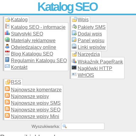
Katalog SEO
Katalog
Wpis
Skuteczna i
etyczna
promocja stron WWW –
dodaj stronę
do
moderowanego katalogu za darmo!
Katalog SEO - informacje
Pakiety SMS
Statystyki SEO
Dodaj wpis
Materiały reklamowe
Panel wpisu
Odwiedzający online
Linki wpisów
Blog Katalogu SEO
Narzędzia
Regulamin Katalogu SEO
Wskaźnik PageRank
Kontakt
Nagłówki HTTP
WHOIS
RSS
Najnowsze komentarze
Najnowsze wpisy
Najnowsze wpisy SMS
Najnowsze wpisy SEO
Najnowsze wpisy Mini
Wyszukiwarka: