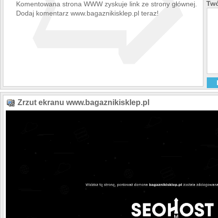
➯
Twó
Komentowana strona WWW zyskuje link ze strony głównej.
Dodaj komentarz www.bagaznikisklep.pl teraz!
Zrzut ekranu www.bagaznikisklep.pl