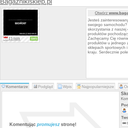
Bagaznikisklep.pl
Otwórz
www.bagaz
Jesteś zainteresowan
swojego samochodu? 
skorzystania z naszej 
produktów pochodzący
Zachęcamy Cię równie
13 lat/a
SMS
produktów u jednego z
sklepach sportowych i
kraju. Serdecznie pol
Komentarze
Podgląd
Wpis
Najpopularniejsze
O
Sko
Kom
Pod
Two
Komentując
promujesz
stronę!