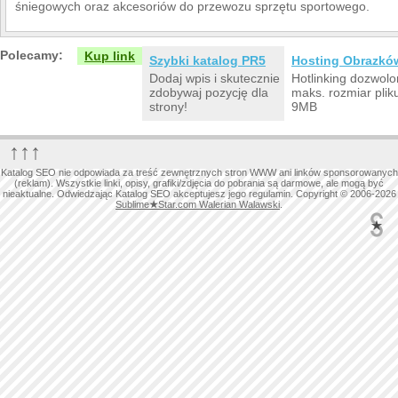
śniegowych oraz akcesoriów do przewozu sprzętu sportowego.
Polecamy:
Kup link
Szybki katalog PR5
Hosting Obrazkó
Dodaj wpis i skutecznie
Hotlinking dozwolo
zdobywaj pozycję dla
maks. rozmiar plik
strony!
9MB
↑↑↑
Katalog SEO nie odpowiada za treść zewnętrznych stron WWW ani linków sponsorowanych
(reklam). Wszystkie linki, opisy, grafiki/zdjęcia do pobrania są darmowe, ale mogą być
nieaktualne. Odwiedzając Katalog SEO akceptujesz jego regulamin. Copyright © 2006-2026
Sublime
★
Star.com Walerian Walawski
.