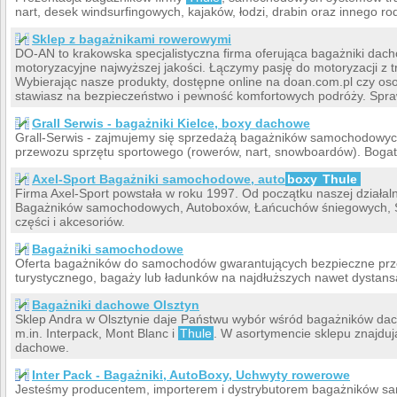
nart, desek windsurfingowych, kajaków, łodzi, drabin oraz innego r
Sklep z bagażnikami rowerowymi
DO-AN to krakowska specjalistyczna firma oferująca bagażniki dach
motoryzacyjne najwyższej jakości. Łączymy pasję do motoryzacji z 
Wybierając nasze produkty, dostępne online na doan.com.pl czy oso
stawiasz na bezpieczeństwo i pewność komfortowych podróży. Spra
Grall Serwis - bagażniki Kielce, boxy dachowe
Grall-Serwis - zajmujemy się sprzedażą bagażników samochodowy
przewozu sprzętu sportowego (rowerów, nart, snowboardów). Bog
Axel-Sport Bagażniki samochodowe, auto
boxy
Thule
Firma Axel-Sport powstała w roku 1997. Od początku naszej działal
Bagażników samochodowych, Autoboxów, Łańcuchów śniegowych, Sp
części i akcesoriów.
Bagażniki samochodowe
Oferta bagażników do samochodów gwarantujących bezpieczne prz
turystycznego, bagaży lub ładunków na najdłuższych nawet dystan
Bagażniki dachowe Olsztyn
Sklep Andra w Olsztynie daje Państwu wybór wśród bagażników da
m.in. Interpack, Mont Blanc i
Thule
. W asortymencie sklepu znajduj
dachowe.
Inter Pack - Bagażniki, AutoBoxy, Uchwyty rowerowe
Jesteśmy producentem, importerem i dystrybutorem bagażników s