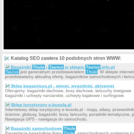
Katalog SEO zawiera 10 podobnych stron WWW:
Bagażniki
Thule
i
Taurus
w sklepie
Taurus
.info.pl
Taurus
jest generalnym przedstawicielem
Thule
. W sklepie inter
przedstawiamy aktualną ofertę, bagażników samochodowych i łań
Sklep bagaznicus.pl - więcej, wygodniej, aktywniej
Oferujemy: bagażniki dachowe, boxy dachowe, łańcuchy śniegowe. 
bagażniki i uchwyty narciarskie, uchwyty kajakowe i surfingowe.
Sklep turystyczny e-busola.pl
Internetowy sklep turystyczny e-busola.pl - mapy, atlasy, przewodni
ścienne, globusy, bagażniki, boxy, łańcuchy, poradniki tematyczne, pl
Nawigacja GPS - nawigacja do samochodu.
Bagażniki samochodowe
Thule
Prezentacja bagażników firmy
Thule
, samochodowych systemów tr