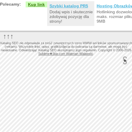
Polecamy:
Kup link
Szybki katalog PR5
Hosting Obrazkó
Dodaj wpis i skutecznie
Hotlinking dozwolo
zdobywaj pozycję dla
maks. rozmiar plik
strony!
9MB
↑↑↑
Katalog SEO nie odpowiada za treść zewnętrznych stron WWW ani linków sponsorowanych
(reklam). Wszystkie linki, opisy, grafiki/zdjęcia do pobrania są darmowe, ale mogą być
nieaktualne. Odwiedzając Katalog SEO akceptujesz jego regulamin. Copyright © 2006-2026
Sublime
★
Star.com Walerian Walawski
.