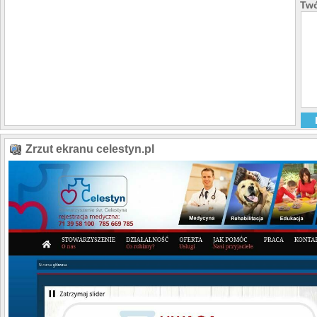
Twó
Zrzut ekranu celestyn.pl