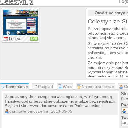
Celestyn.pl
Logo
Otwórz
celestyn.
Celestyn ze St
Potrzebujesz rehabili
odpowiedniego przedsz
skontaktuj się z nami.
13 lat/a
SMS
Stowarzyszenie św. Ce
Strzelina od przeszło 
całkowitej, fachowej
chorym.
Zajmujemy się pacjent
miopatia czy zespół 
wyposażonymi gabinet
diagnostycznymi. Mam
rehabilitacyjny.
Komentarze
Podgląd
Wpis
Najpopularniejsze
O
Posiadamy również str
wystarczy napisać w 
Sko
Wrocław.
Zapraszamy do naszego serwisu ogłoszeń, w którym mogą
Kom
Państwo dodać bezpłatnie ogłoszenie, a także bez rejestracji.
Pod
Szybka i skuteczna darmowa reklama Państwa usług.
darmowe ogłoszenia
, 2013-05-05
Two