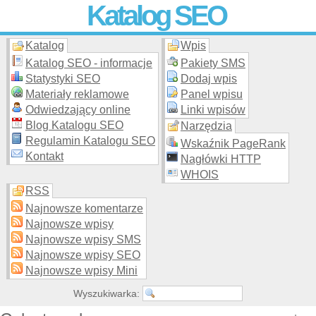
Katalog SEO
Katalog
Wpis
Skuteczna i
etyczna
promocja stron WWW –
dodaj stronę
do
moderowanego katalogu za darmo!
Katalog SEO - informacje
Pakiety SMS
Statystyki SEO
Dodaj wpis
Materiały reklamowe
Panel wpisu
Odwiedzający online
Linki wpisów
Blog Katalogu SEO
Narzędzia
Regulamin Katalogu SEO
Wskaźnik PageRank
Kontakt
Nagłówki HTTP
WHOIS
RSS
Najnowsze komentarze
Najnowsze wpisy
Najnowsze wpisy SMS
Najnowsze wpisy SEO
Najnowsze wpisy Mini
Wyszukiwarka: