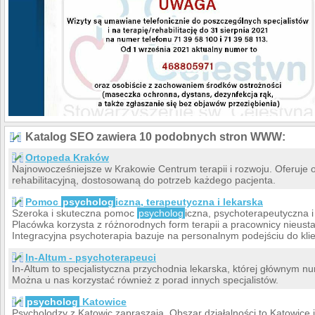
Katalog SEO zawiera 10 podobnych stron WWW:
Ortopeda Kraków
Najnowocześniejsze w Krakowie Centrum terapii i rozwoju. Oferuje
rehabilitacyjną, dostosowaną do potrzeb każdego pacjenta.
Pomoc
psycholog
iczna, terapeutyczna i lekarska
Szeroka i skuteczna pomoc
psycholog
iczna, psychoterapeutyczna 
Placówka korzysta z różnorodnych form terapii a pracownicy nieusta
Integracyjna psychoterapia bazuje na personalnym podejściu do klie
In-Altum - psychoterapeuci
In-Altum to specjalistyczna przychodnia lekarska, której głównym nu
Można u nas korzystać również z porad innych specjalistów.
psycholog
Katowice
Psycholodzy z Katowic zapraszają. Obszar działalności to Katowice 