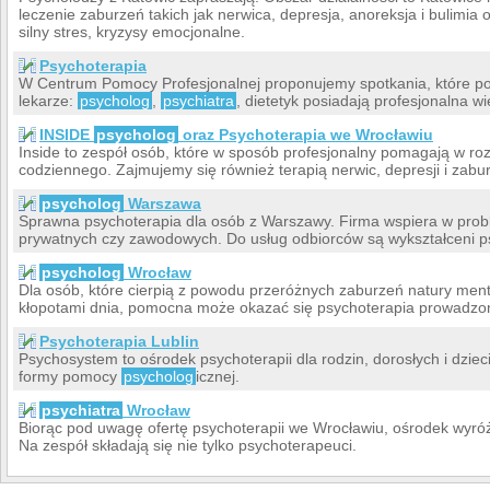
leczenie zaburzeń takich jak nerwica, depresja, anoreksja i bulimia
silny stres, kryzysy emocjonalne.
Psychoterapia
W Centrum Pomocy Profesjonalnej proponujemy spotkania, które pom
lekarze:
psycholog
,
psychiatra
, dietetyk posiadają profesjonalna wi
INSIDE
psycholog
oraz Psychoterapia we Wrocławiu
Inside to zespół osób, które w sposób profesjonalny pomagają w r
codziennego. Zajmujemy się również terapią nerwic, depresji i zabu
psycholog
Warszawa
Sprawna psychoterapia dla osób z Warszawy. Firma wspiera w pro
prywatnych czy zawodowych. Do usług odbiorców są wykształceni p
psycholog
Wrocław
Dla osób, które cierpią z powodu przeróżnych zaburzeń natury ment
kłopotami dnia, pomocna może okazać się psychoterapia prowadzona
Psychoterapia Lublin
Psychosystem to ośrodek psychoterapii dla rodzin, dorosłych i dzie
formy pomocy
psycholog
icznej.
psychiatra
Wrocław
Biorąc pod uwagę ofertę psychoterapii we Wrocławiu, ośrodek wyr
Na zespół składają się nie tylko psychoterapeuci.