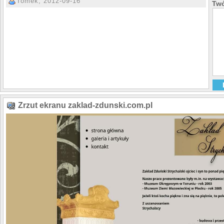
Tomek, 2012-09-16
Twó
Zrzut ekranu zaklad-zdunski.com.pl