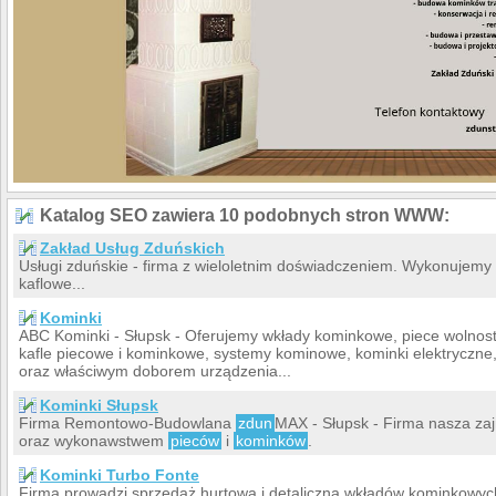
Katalog SEO zawiera 10 podobnych stron WWW:
Zakład Usług Zduńskich
Usługi zduńskie - firma z wieloletnim doświadczeniem. Wykonujemy 
kaflowe...
Kominki
ABC Kominki - Słupsk - Oferujemy wkłady kominkowe, piece wolnos
kafle piecowe i kominkowe, systemy kominowe, kominki elektryczne
oraz właściwym doborem urządzenia...
Kominki Słupsk
Firma Remontowo-Budowlana
zdun
MAX - Słupsk - Firma nasza za
oraz wykonawstwem
pieców
i
kominków
.
Kominki Turbo Fonte
Firma prowadzi sprzedaż hurtową i detaliczną wkładów kominkowy