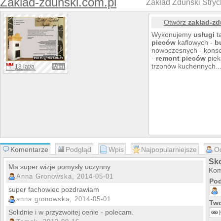
Zaklad-zdunski.com.pl
Zakład Zduński Strych
Otwórz
zaklad-zd
Wykonujemy
usługi
ta
pieców
kaflowych -
b
nowoczesnych - konse
-
remont
pieców
piek
trzonów kuchennych.
18 lat/a
Mini
Komentarze
Podgląd
Wpis
Najpopularniejsze
O
Sko
Ma super wizje pomysły uczynny
Kom
Anna Gronowska, 2014-05-01
Pod
super fachowiec pozdrawiam
anna gronowska, 2014-05-01
Two
Solidnie i w przyzwoitej cenie - polecam.