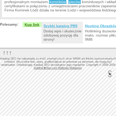
profesjonalnym montażem
kominków
,
pieców
kominkowych i wkład
certyfikatami w połączeniu z umiejętnościami pracowników zapewnia
Firma Kominek Łódź działa na terenie Łodzi i województwa łódzkieg
Polecamy:
Kup link
Szybki katalog PR5
Hosting Obrazkó
Dodaj wpis i skutecznie
Hotlinking dozwolo
zdobywaj pozycję dla
maks. rozmiar plik
strony!
9MB
↑↑↑
Katalog SEO nie odpowiada za treść zewnętrznych stron WWW ani linków sponsorowanych
(reklam). Wszystkie linki, opisy, grafiki/zdjęcia do pobrania są darmowe, ale mogą być
nieaktualne. Odwiedzając Katalog SEO akceptujesz jego regulamin. Copyright © 2006-2026
Sublime
★
Star.com Walerian Walawski
.