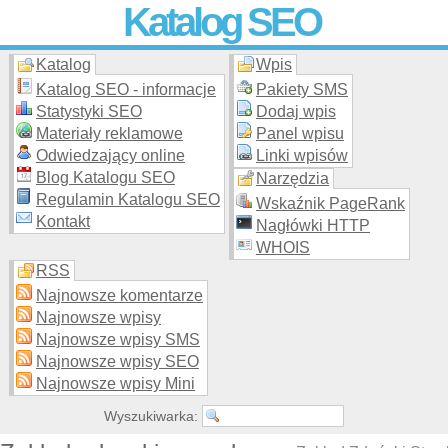
Katalog SEO
Katalog
Wpis
Skuteczna i
etyczna
promocja stron WWW –
dodaj stronę
do
moderowanego katalogu za darmo!
Katalog SEO - informacje
Pakiety SMS
Statystyki SEO
Dodaj wpis
Materiały reklamowe
Panel wpisu
Odwiedzający online
Linki wpisów
Blog Katalogu SEO
Narzędzia
Regulamin Katalogu SEO
Wskaźnik PageRank
Kontakt
Nagłówki HTTP
WHOIS
RSS
Najnowsze komentarze
Najnowsze wpisy
Najnowsze wpisy SMS
Najnowsze wpisy SEO
Najnowsze wpisy Mini
Wyszukiwarka: