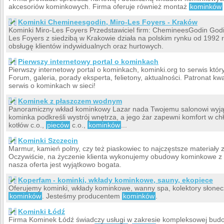
akcesoriów kominkowych. Firma oferuje również montaż
kominków
Kominki Chemineesgodin, Miro-Les Foyers - Kraków
Kominki Miro-Les Foyers Przedstawiciel firm: ChemineesGodin Godin
Les Foyers z siedzibą w Krakowie działa na polskim rynku od 199
obsługę klientów indywidualnych oraz hurtowych.
Pierwszy internetowy portal o kominkach
Pierwszy internetowy portal o kominkach, kominki.org to serwis któ
Forum, galeria, porady eksperta, felietony, aktualności. Patronat kw
serwis o kominkach w sieci!
Kominek z płaszczem wodnym
Panoramiczny wkład kominkowy Lazar nada Twojemu salonowi wyją
kominka podkreśli wystrój wnętrza, a jego żar zapewni komfort w ch
kotłów c.o.,
pieców
c.o.,
kominków
...
Kominki Szczecin
Marmur, kamień polny, czy też piaskowiec to najczęstsze materiały
Oczywiście, na życzenie klienta wykonujemy obudowy kominkowe z wi
nasza oferta jest wyjątkowo bogata.
Koperfam - kominki, wkłady kominkowe, sauny, ekopiece
Oferujemy kominki, wkłady kominkowe, wanny spa, kolektory słone
kominków
. Jesteśmy producentem
kominków
.
Kominki Łódź
Firma Kominek Łódź świadczy usługi w zakresie kompleksowej bu