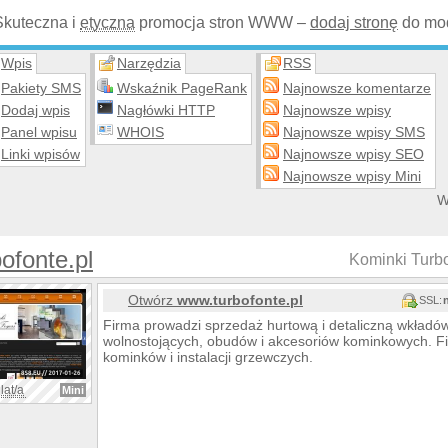
Skuteczna i
etyczna
promocja stron WWW –
dodaj stronę
do mod
Wpis
Narzędzia
RSS
Pakiety SMS
Wskaźnik PageRank
Najnowsze komentarze
Dodaj wpis
Nagłówki HTTP
Najnowsze wpisy
Panel wpisu
WHOIS
Najnowsze wpisy SMS
Linki wpisów
Najnowsze wpisy SEO
Najnowsze wpisy Mini
W
ofonte.pl
Kominki Turbo
Otwórz
www.turbofonte.pl
SSL:
Firma prowadzi sprzedaż hurtową i detaliczną wkład
wolnostojących, obudów i akcesoriów kominkowych. F
kominków i instalacji grzewczych.
lat/a
Mini