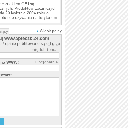
ne znakiem CE i są
cznych, Produktów Leczniczych
ia 20 kwietnia 2004 roku o
u i do używania na terytorium
z się na najwyższe standardy.
Widok pełny
jący
j www.apteczki24.com
 / opinie publikowane są
od razu
.
Imię lub temat
rona WWW:
Opcjonalnie
ntarz: