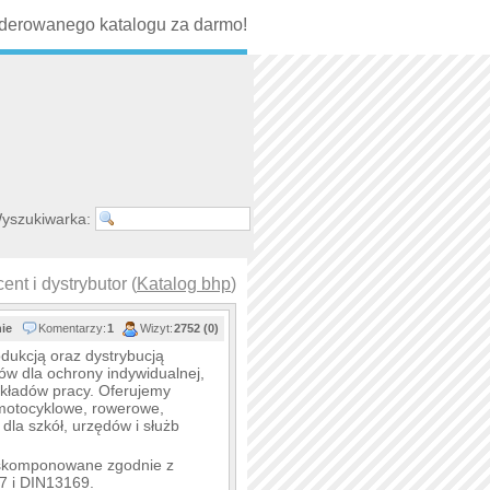
erowanego katalogu za darmo!
yszukiwarka:
ent i dystrybutor (
Katalog bhp
)
nie
Komentarzy:
1
Wizyt:
2752 (0)
dukcją oraz dystrybucją
w dla ochrony indywidualnej,
kładów pracy. Oferujemy
motocyklowe, rowerowe,
dla szkół, urzędów i służb
y skomponowane zgodnie z
7 i DIN13169.