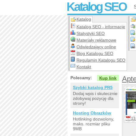
Katalog SEO
Katalog
Katalog SEO - informacje
Statystyki SEO
Materiały reklamowe
Odwiedzający online
Blog Katalogu SEO
Regulamin Katalogu SEO
Kontakt
Apt
Polecamy:
Kup link
Szybki katalog PR5
Dodaj wpis i skutecznie
zdobywaj pozycję dla
strony!
Hosting Obrazków
13 
Hotlinking dozwolony,
maks. rozmiar pliku
9MB