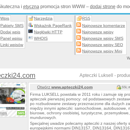
Skuteczna i
etyczna
promocja stron WWW –
dodaj stronę
do mod
Wpis
Narzędzia
RSS
Pakiety SMS
Wskaźnik PageRank
Najnowsze komentarze
Dodaj wpis
Nagłówki HTTP
Najnowsze wpisy
Panel wpisu
WHOIS
Najnowsze wpisy SMS
Linki wpisów
Najnowsze wpisy SEO
Najnowsze wpisy Mini
W
eczki24.com
Apteczki Luksell - produc
Otwórz
www.apteczki24.com
SSL:
Firma LUKSELL powstała w 2011 roku i zamuje się pro
apteczek pierwszej pomocy: od podstawowych zestawó
po rozbudowane zestawy przeznaczone dla dużych za
między innymi apteczki: samochodowe, autobusowe, 
biurowe, ochrony osobistej, turystyczne, przemysłowe, 
lat/a
SMS
mundurowych.
Specjalnej uwadze polecamy apteczki z naszej ofert
europejskimi normami DIN13157, DIN13164, DIN1316