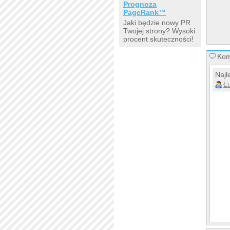
Prognoza
PageRank™
Jaki będzie nowy PR
Twojej strony? Wysoki
procent skuteczności!
Kom
Najl
Ł