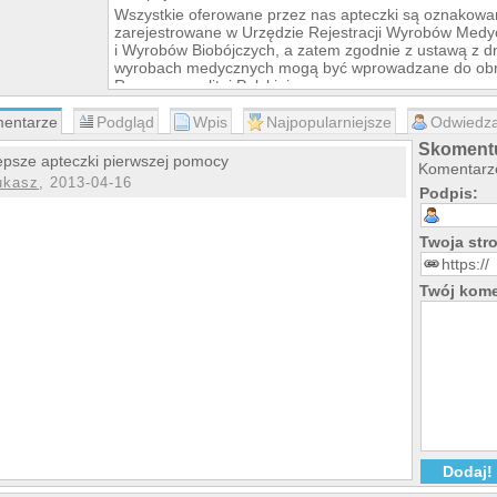
Wszystkie oferowane przez nas apteczki są oznakowa
zarejestrowane w Urzędzie Rejestracji Wyrobów Medy
i Wyrobów Biobójczych, a zatem zgodnie z ustawą z dn
wyrobach medycznych mogą być wprowadzane do obrot
Rzeczypospolitej Polskiej.
Wybierając ofertę apteczek marki LUKSELL, decydujes
entarze
Podgląd
Wpis
Najpopularniejsze
Odwiedza
Skomentu
epsze apteczki pierwszej pomocy
Komentarze
ukasz
, 2013-04-16
Podpis:
Twoja st
Twój kome