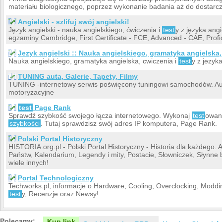
materiału biologicznego, poprzez wykonanie badania aż do dostarc
Angielski - szlifuj swój angielski!
Język angielski - nauka angielskiego, ćwiczenia i
test
y z języka ang
egzaminy Cambridge, First Certificate - FCE, Advanced - CAE, Profi
Jezyk angielski :: Nauka angielskiego, gramatyka angielska
Nauka angielskiego, gramatyka angielska, cwiczenia i
test
y z jezyk
TUNING auta, Galerie, Tapety, Filmy
TUNING -internetowy serwis poświęcony tuningowi samochodów. Aut
motoryzacyjne
test
Page Rank
Sprawdź szybkość swojego łącza internetowego. Wykonaj
test
owani
szybkości
. Tutaj sprawdzisz swój adres IP komputera, Page Rank.
Polski Portal Historyczny
HISTORIA.org.pl - Polski Portal Historyczny - Historia dla każdego
Państw, Kalendarium, Legendy i mity, Postacie, Słowniczek, Słynne b
wiele innych!
Portal Technologiczny
Techworks.pl, informacje o Hardware, Cooling, Overclocking, Modding
test
y, Recenzje oraz Newsy!
Polecamy:
Kup link