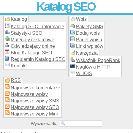
Katalog SEO
Katalog
Wpis
Skuteczna i
etyczna
promocja stron WWW –
dodaj stronę
do
moderowanego katalogu za darmo!
Katalog SEO - informacje
Pakiety SMS
Statystyki SEO
Dodaj wpis
Materiały reklamowe
Panel wpisu
Odwiedzający online
Linki wpisów
Blog Katalogu SEO
Narzędzia
Regulamin Katalogu SEO
Wskaźnik PageRank
Kontakt
Nagłówki HTTP
WHOIS
RSS
Najnowsze komentarze
Najnowsze wpisy
Najnowsze wpisy SMS
Najnowsze wpisy SEO
Najnowsze wpisy Mini
Wyszukiwarka: