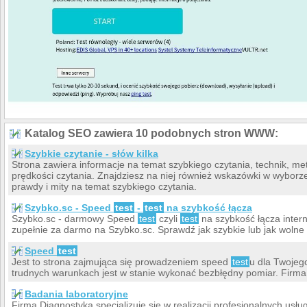
Katalog SEO zawiera 10 podobnych stron WWW:
Szybkie czytanie - słów kilka
Strona zawiera informacje na temat szybkiego czytania, technik, m
prędkości czytania. Znajdziesz na niej również wskazówki w wyborz
prawdy i mity na temat szybkiego czytania.
Szybko.sc - Speed
test
-
test
na szybkość łącza
Szybko.sc - darmowy Speed
test
czyli
test
na szybkość łącza inter
zupełnie za darmo na Szybko.sc. Sprawdź jak szybkie lub jak wolne
Speed
test
Jest to strona zajmująca się prowadzeniem speed
test
u dla Twojeg
trudnych warunkach jest w stanie wykonać bezbłędny pomiar. Firma
Badania laboratoryjne
Firma Diagnostyka specjalizuje się w realizacji profesjonalnych usł