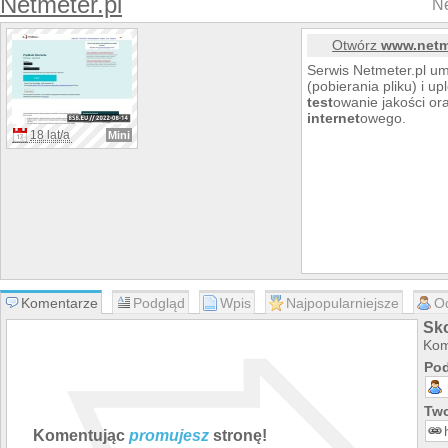
Netmeter.pl
Ne
Otwórz
www.netm
Serwis Netmeter.pl u
(pobierania pliku) i u
test
owanie jakości ora
internet
owego.
18 lat/a
Mini
Komentarze
Podgląd
Wpis
Najpopularniejsze
O
Sk
Kom
Pod
Two
Komentując
promujesz
stronę!