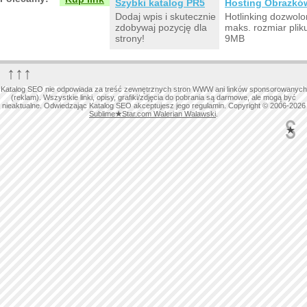
Szybki katalog PR5
Hosting Obrazkó
Dodaj wpis i skutecznie
Hotlinking dozwolo
zdobywaj pozycję dla
maks. rozmiar plik
strony!
9MB
↑↑↑
Katalog SEO nie odpowiada za treść zewnętrznych stron WWW ani linków sponsorowanych
(reklam). Wszystkie linki, opisy, grafiki/zdjęcia do pobrania są darmowe, ale mogą być
nieaktualne. Odwiedzając Katalog SEO akceptujesz jego regulamin. Copyright © 2006-2026
Sublime
★
Star.com Walerian Walawski
.