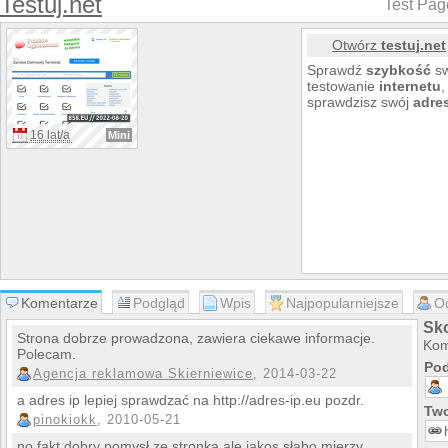
Testuj.net
Test Pag
Otwórz
testuj.net
Sprawdź
szybkość
s
testowanie
internetu
,
sprawdzisz swój
adre
16 lat/a
Mini
Komentarze
Podgląd
Wpis
Najpopularniejsze
O
Sko
Strona dobrze prowadzona, zawiera ciekawe informacje.
Kom
Polecam.
Pod
Agencja reklamowa Skierniewice
, 2014-03-22
a adres ip lepiej sprawdzać na http://adres-ip.eu pozdr.
Two
pinokiokk
, 2010-05-21
no fakt dobry pomysł ze stronką ale jakos słabo mierzy