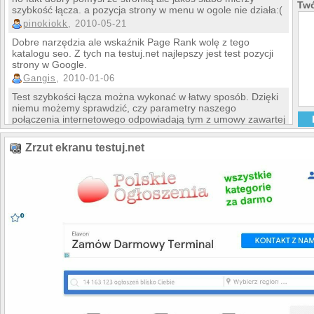
Twó
szybkość łącza. a pozycja strony w menu w ogole nie działa:(
pinokiokk
, 2010-05-21
Dobre narzędzia ale wskaźnik Page Rank wolę z tego
katalogu seo. Z tych na testuj.net najlepszy jest test pozycji
strony w Google.
Gangis
, 2010-01-06
Test szybkości łącza można wykonać w łatwy sposób. Dzięki
niemu możemy sprawdzić, czy parametry naszego
połączenia internetowego odpowiadają tym z umowy zawartej
z naszym dostawcą internetu.
Szybkość łącza
, 2009-12-23
Zrzut ekranu testuj.net
Przydatnym testem jest sprawdzanie pozycji strony w
wyszukiwarce Google na zadane słowo kluczowe.
Pozycja strony
, 2009-12-23
Ja często sprawdzam adres IP swojego komputera. Polecam
ten test.
adres IP
, 2009-12-23
Przy pomocy tego narzędzia bardzo łatwo i szybko można
przetestować Page Rank
Page Rank
, 2009-12-23