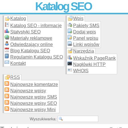
Katalog SEO
Katalog
Wpis
Skuteczna i
etyczna
promocja stron WWW –
dodaj stronę
do
moderowanego katalogu za darmo!
Katalog SEO - informacje
Pakiety SMS
Statystyki SEO
Dodaj wpis
Materiały reklamowe
Panel wpisu
Odwiedzający online
Linki wpisów
Blog Katalogu SEO
Narzędzia
Regulamin Katalogu SEO
Wskaźnik PageRank
Kontakt
Nagłówki HTTP
WHOIS
RSS
Najnowsze komentarze
Najnowsze wpisy
Najnowsze wpisy SMS
Najnowsze wpisy SEO
Najnowsze wpisy Mini
Wyszukiwarka: