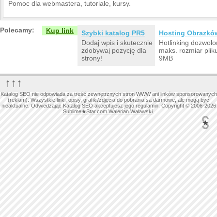
Pomoc dla webmastera, tutoriale, kursy.
Polecamy:
Kup link
Szybki katalog PR5
Hosting Obrazkó
Dodaj wpis i skutecznie
Hotlinking dozwolo
zdobywaj pozycję dla
maks. rozmiar plik
strony!
9MB
↑↑↑
Katalog SEO nie odpowiada za treść zewnętrznych stron WWW ani linków sponsorowanych
(reklam). Wszystkie linki, opisy, grafiki/zdjęcia do pobrania są darmowe, ale mogą być
nieaktualne. Odwiedzając Katalog SEO akceptujesz jego regulamin. Copyright © 2006-2026
Sublime
★
Star.com Walerian Walawski
.