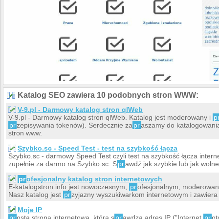
Katalog SEO zawiera 10 podobnych stron WWW:
V-9.pl - Darmowy katalog stron qlWeb
V-9.pl - Darmowy katalog stron qlWeb. Katalog jest moderowany i
p
pr
zepisywania tokenów). Serdecznie za
pr
aszamy do katalogowania
stron www.
Szybko.sc - Speed Test - test na szybkość łącza
Szybko.sc - darmowy Speed Test czyli test na szybkość łącza inter
zupełnie za darmo na Szybko.sc. S
pr
awdź jak szybkie lub jak wol
pr
ofesjonalny katalog stron internetowych
E-katalogstron.info jest nowoczesnym,
pr
ofesjonalnym, moderowany
Nasz katalog jest
pr
zyjazny wyszukiwarkom internetowym i zawiera 
Moje IP
pr
osta strona internetowa, która s
pr
awdza adres IP ("Internet
pr
ot