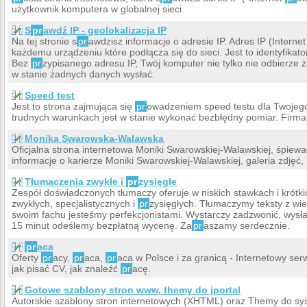
użytkownik komputera w globalnej sieci.
S
pr
awdź IP - geolokalizacja IP
Na tej stronie s
pr
awdzisz informacje o adresie IP. Adres IP (Interne
każdemu urządzeniu które podłącza się do sieci. Jest to identyfikat
Bez
pr
zypisanego adresu IP, Twój komputer nie tylko nie odbierze 
w stanie żadnych danych wysłać.
Speed test
Jest to strona zajmująca się
pr
owadzeniem speed testu dla Twojego
trudnych warunkach jest w stanie wykonać bezbłędny pomiar. Firma 
Monika Swarowska-Walawska
Oficjalna strona internetowa Moniki Swarowskiej-Walawskiej, śpiewa
informacje o karierze Moniki Swarowskiej-Walawskiej, galeria zdjęć, 
Tłumaczenia zwykłe i
pr
zysięgłe
Zespół doświadczonych tłumaczy oferuje w niskich stawkach i krót
zwykłych, specjalistycznych i
pr
zysięgłych. Tłumaczymy teksty z wiel
swoim fachu jesteśmy perfekcjonistami. Wystarczy zadzwonić, wysła
15 minut odeślemy bezpłatną wycenę. Za
pr
aszamy serdecznie.
pr
aca
Oferty
pr
acy,
pr
aca,
pr
aca w Polsce i za granicą - Internetowy ser
jak pisać CV, jak znaleźć
pr
acę.
Gotowe szablony stron www, themy do jportal
Autorskie szablony stron internetowych (XHTML) oraz Themy do sy