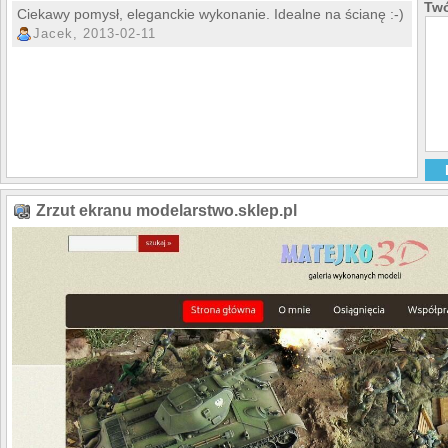
Modele i dioramy na 
Twó
Ciekawy pomysł, eleganckie wykonanie. Idealne na ścianę :-)
Potrzebujesz czegoś 
jaki model chcesz mie
Jacek, 2013-02-11
Zrzut ekranu modelarstwo.sklep.pl