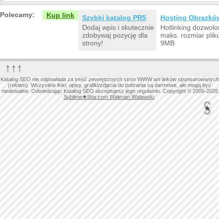
Polecamy:
Kup link
Szybki katalog PR5
Hosting Obrazkó
Dodaj wpis i skutecznie
Hotlinking dozwolo
zdobywaj pozycję dla
maks. rozmiar plik
strony!
9MB
↑↑↑
Katalog SEO nie odpowiada za treść zewnętrznych stron WWW ani linków sponsorowanych
(reklam). Wszystkie linki, opisy, grafiki/zdjęcia do pobrania są darmowe, ale mogą być
nieaktualne. Odwiedzając Katalog SEO akceptujesz jego regulamin. Copyright © 2006-2026
Sublime
★
Star.com Walerian Walawski
.