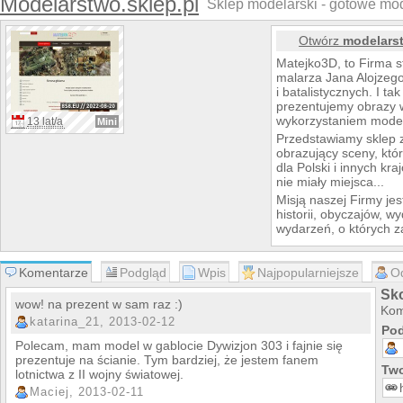
Modelarstwo.sklep.pl
Sklep modelarski - gotowe mo
Otwórz
modelarst
Matejko3D, to Firma s
malarza Jana Alojzego
i batalistycznych. I t
prezentujemy obrazy w
wykorzystaniem model
13 lat/a
Mini
Przedstawiamy sklep 
obrazujący sceny, któ
dla Polski i innych kr
nie miały miejsca...
Misją naszej Firmy jes
historii, obyczajów, w
wydarzeń, o których z
Zapraszamy gorąco mu
Ciebie, zwykły przech
Komentarze
Podgląd
Wpis
Najpopularniejsze
O
Chciałbyś oglądać na 
gablotkę z umieszcz
Sko
wow! na prezent w sam raz :)
może szukasz wyjątko
Kom
katarina_21, 2013-02-12
bliskiej osoby? Dobrze 
Pod
Zapoznaj się z naszymi
Polecam, mam model w gablocie Dywizjon 303 i fajnie się
Modele i dioramy na
prezentuje na ścianie. Tym bardziej, że jestem fanem
Two
lotnictwa z II wojny światowej.
Samoloty, statki, poja
historyczne, batalisty
Maciej, 2013-02-11