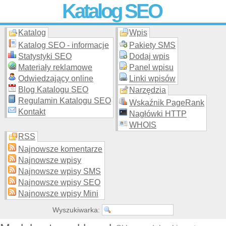
Katalog SEO
Katalog
Wpis
Skuteczna i
etyczna
promocja stron WWW –
dodaj stronę
do
moderowanego katalogu za darmo!
Katalog SEO - informacje
Pakiety SMS
Statystyki SEO
Dodaj wpis
Materiały reklamowe
Panel wpisu
Odwiedzający online
Linki wpisów
Blog Katalogu SEO
Narzędzia
Regulamin Katalogu SEO
Wskaźnik PageRank
Kontakt
Nagłówki HTTP
WHOIS
RSS
Najnowsze komentarze
Najnowsze wpisy
Najnowsze wpisy SMS
Najnowsze wpisy SEO
Najnowsze wpisy Mini
Wyszukiwarka: