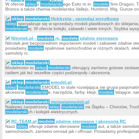
W ofercie
sklep
u
modelarski
ego Exito m.in.
modele
firm Dragon, T
Bronco a także chemia modelarska Vallejo, Humbrol, Mig, Gunze ora
sklep
modelarski
Hobbysta - sprzedaż wysyłkowa
sklep
specjalizuje się w sprzedaży modeli plastikowych do sklejania
modelarski
ej. W ofercie kolejki, zabawki i wiele innych. Szybka wys
Nitrotek.pl -
modele
rc,
modele
zdalnie sterowane
Nitrotek jest bezpośrednim importerem modeli i zabawek zdalnie st
posiadamy
modele
spalinowe samochodów w różnych skalach, ele
samoloty rc.
sklep
modelarski
Modelmotor to
sklep
modelarski
oferujący zarówno gotowe zestawy
radiem jak też wszelkie części podzespoły i akcesoria.
sklep
modelarski
emodel.pl
sklep
modelarski
EMODEL to stale rozwijająca się grupa pasjonató
akcesoria
modelarski
e, narzędzia, farby, kleje,
modele
latające, s
sklep
modelarski
mojswiatmodeli.pl
Najlepiej zaopatrzony
sklep
modelarski
na Śląsku – Chorzów, Truch
modelarski
ch i kolejek elektrycznych.
RC-TEAM.pl
modele
zdalnie sterowane i akcesoria RC
Nasz
sklep
oferuje zdalnie sterowane
modele
aut, a także samolotó
samochodach, zarówno onroad jak i offroad. Posiadamy profesjona