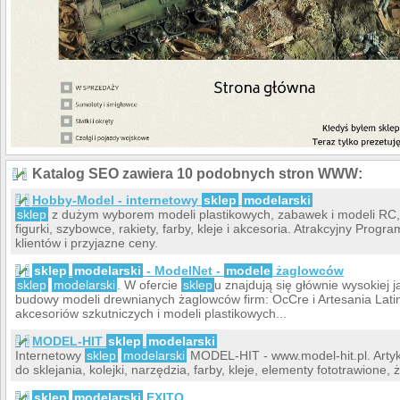
Katalog SEO zawiera 10 podobnych stron WWW:
Hobby-Model - internetowy
sklep
modelarski
sklep
z dużym wyborem modeli plastikowych, zabawek i modeli RC
figurki, szybowce, rakiety, farby, kleje i akcesoria. Atrakcyjny Pr
klientów i przyjazne ceny.
sklep
modelarski
- ModelNet -
modele
żaglowców
sklep
modelarski
. W ofercie
sklep
u znajdują się głównie wysokiej 
budowy modeli drewnianych żaglowców firm: OcCre i Artesania Lat
akcesoriów szkutniczych i modeli plastikowych...
MODEL-HIT
sklep
modelarski
Internetowy
sklep
modelarski
MODEL-HIT - www.model-hit.pl. Artyk
do sklejania, kolejki, narzędzia, farby, kleje, elementy fototrawione, 
sklep
modelarski
EXITO